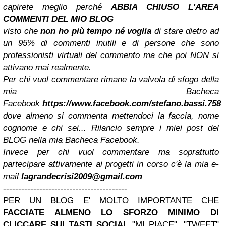
capirete meglio perché
ABBIA CHIUSO L'AREA
COMMENTI DEL MIO BLOG
visto che
non ho più tempo
né voglia
di stare dietro ad
un 95% di commenti inutili e di persone che sono
professionisti virtuali del commento ma che poi NON si
attivano mai realmente.
Per chi vuol commentare rimane la valvola di sfogo della
mia Bacheca
Facebook
https://www.facebook.com/stefano.bassi.758
dove almeno si commenta mettendoci la faccia, nome
cognome e chi sei...
Rilancio sempre i miei post del
BLOG nella mia Bacheca Facebook.
Invece per chi vuol commentare ma soprattutto
partecipare attivamente ai progetti in corso c'è la mia e-
mail
lagrandecrisi2009@gmail.com
-----------------------------------------
PER UN BLOG E' MOLTO IMPORTANTE CHE
FACCIATE ALMENO LO SFORZO MINIMO DI
CLICCARE SUI TASTI SOCIAL
"MI PIACE", "TWEET"