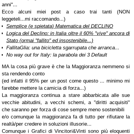
anni"...
Ecco alcuni miei post a caso trai tanti (NON
leggeteli...mi raccomando...)
Semplice (e spietata) Matematica del DECLINO
Logica del Declino: in Italia oltre il 60% "vive" ancora di
Stato (ormai "fallito" ed insostenibile...)
FallitaGlia: una bicicletta sgarrupata che arranca...
No way out for Italy: la parabola dei 3 Default
MA la cosa più grave è che la Maggioranza nemmeno si
sta rendendo conto
(ed infatti il 95% per un post come questo ... minimo mi
farebbe mettere la camicia di forza...)
La maggioranza continua a stare abbarbicata alle sue
vecchie abitudini, a vecchi schemi, a "diritti acquisiti"
che saranno per forza di cose sempre meno sostenibili
e/o comunque la maggioranza fa di tutto per rifiutare la
realtà/per credere in soluzioni illusorie...
Comunque i Grafici di Vincitori&Vinti sono più eloquenti