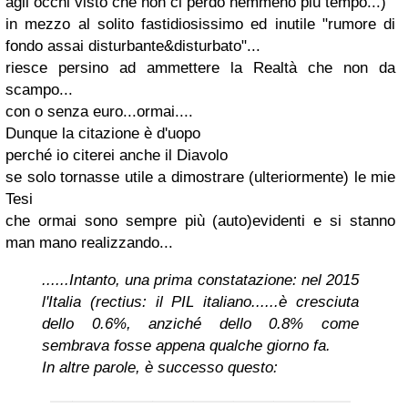
agli occhi visto che non ci perdo nemmeno più tempo...)
in mezzo al solito fastidiosissimo ed inutile "rumore di
fondo assai disturbante&disturbato"...
riesce persino ad ammettere la Realtà che non da
scampo...
con o senza euro...ormai....
Dunque la citazione è d'uopo
perché io citerei anche il Diavolo
se solo tornasse utile a dimostrare (ulteriormente) le mie
Tesi
che ormai sono sempre più (auto)evidenti e si stanno
man mano realizzando...
......Intanto, una prima constatazione: nel 2015
l'Italia (rectius: il PIL italiano......è cresciuta
dello 0.6%, anziché dello 0.8% come
sembrava fosse appena qualche giorno fa.
In altre parole, è successo questo: