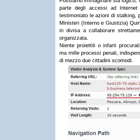
Possiamo immaginare sia logico, v
parte degli accessi ad Interne
testimoniato le azioni di stalking, p
Ministeri (Interno e Giustizia) Qui
in divisa a collaborare strettam
organizzata.
Niente proiettili o infarti procur
ma mille processi penali, indispens
di mezzo due cittadini scomodi.