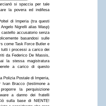
cianò si spaccia per tale
iare la povera ed indifesa
oltel di Imperia (tra questi
 Angelo Nigrelli alias Wasp)
o castello accusatorio senza
plicemente basandosi sulle
ers come Task Force Butler e
tutti i processi a carico dei
eriti da Federico De Massis,
i la stessa magistratura
uerele a carico di questo
 Polizia Postale di Imperia,
or Ivan Bracco (testimone a
proporre la perquisizione
ware a danno dei fratelli
iò sulla base di NIENTE!