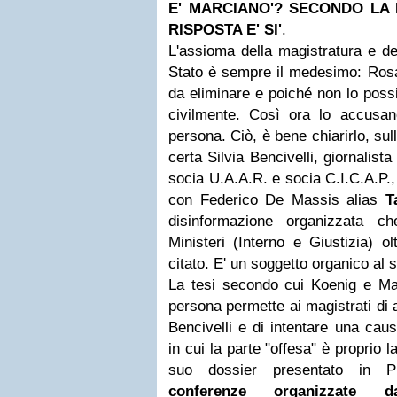
E' MARCIANO'? SECONDO LA
RISPOSTA E' SI'
.
L'assioma della magistratura e dei
Stato è sempre il medesimo: Rosa
da eliminare e poiché non lo possi
civilmente. Così ora lo accusan
persona. Ciò, è bene chiarirlo, sul
certa Silvia Bencivelli, giornalist
socia U.A.A.R. e socia C.I.C.A.P.,
con Federico De Massis alias
T
disinformazione organizzata c
Ministeri (Interno e Giustizia) o
citato. E' un soggetto organico al 
La tesi secondo cui Koenig e Ma
persona permette ai magistrati di
Bencivelli e di intentare una cau
in cui la parte "offesa" è proprio 
suo dossier presentato in P
conferenze organizzate da