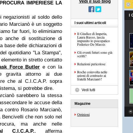
Vedi il suo blog
 PROCURA IMPERIESE LA
I
 negazionisti al soldo dello
I suoi ultimi articoli
rio Marcianò è un soggetto
amo far fuori, lo eliminiamo
Il Giudice di Imperia,
Laura Russo, lascia
o anche di sostituzione di
impunito lo psicopatico
Federico De Massis
la base delle dichiarazioni di
a del quotidiano "La Stampa",
Gli eventi futuri sono già
scritti?
 elemento in stretto contatto
Relazioni pericolose
ask Force Butler
e con la
Roche coinvolta nelle
he gravita attorno ai due
azioni di contrasto ai
fratelli Marcianò?
ltre che al C.I.C.A.P. sopra
sistema, si potrebbe dire.
Vedi tutti
rcianò sarebbero la stessa
 assecondare le accuse della
Magazine
sa contro Rosario Marcianò,
Opinioni
la Bencivelli che non solo nel
rocura, ma anche nelle
l C.I.C.A.P.
, afferma