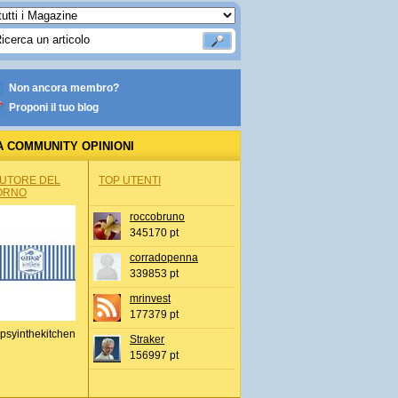
Non ancora membro?
Proponi il tuo blog
A COMMUNITY OPINIONI
AUTORE DEL
TOP UTENTI
ORNO
roccobruno
345170 pt
corradopenna
339853 pt
mrinvest
177379 pt
psyinthekitchen
Straker
156997 pt