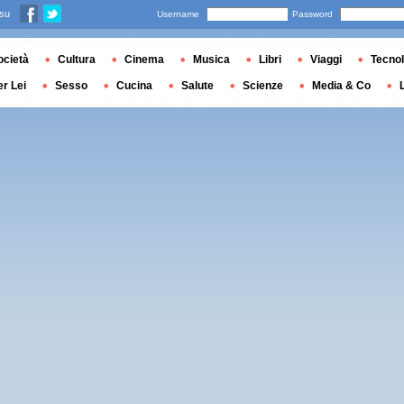
 su
Username
Password
ocietà
Cultura
Cinema
Musica
Libri
Viaggi
Tecnol
er Lei
Sesso
Cucina
Salute
Scienze
Media & Co