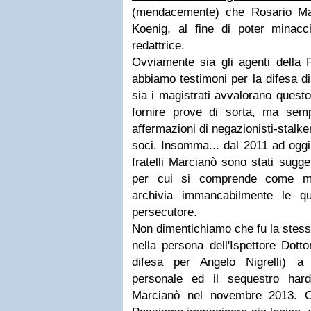
(mendacemente) che Rosario Mar
Koenig, al fine di poter minacc
redattrice.
Ovviamente sia gli agenti della P
abbiamo testimoni per la difesa di
sia i magistrati avvalorano quest
fornire prove di sorta, ma sem
affermazioni di negazionisti-stalk
soci. Insomma... dal 2011 ad oggi 
fratelli Marcianò sono stati sugg
per cui si comprende come ma
archivia immancabilmente le q
persecutore.
Non dimentichiamo che fu la stessa
nella persona dell'Ispettore Dott
difesa per Angelo Nigrelli) a 
personale ed il sequestro hard
Marcianò nel novembre 2013. C