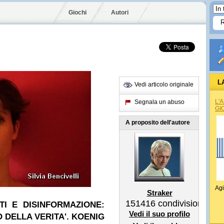
Giochi
Autori
L
Vedi articolo originale
L'
Segnala un abuso
GI
A proposito dell'autore
Agi
Straker
151416
condivisioni
TI E DISINFORMAZIONE:
Vedi il suo profilo
 DELLA VERITA'. KOENIG