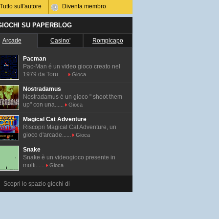
Tutto sull'autore
Diventa membro
 GIOCHI SU PAPERBLOG
Arcade
Casino'
Rompicapo
Pacman
Pac-Man é un video gioco creato nel
1979 da Toru......
Gioca
Nostradamus
Nostradamus è un gioco " shoot them
up" con una......
Gioca
Magical Cat Adventure
Riscopri Magical Cat Adventure, un
gioco d'arcade......
Gioca
Snake
Snake è un videogioco presente in
molti......
Gioca
Scopri lo spazio giochi di