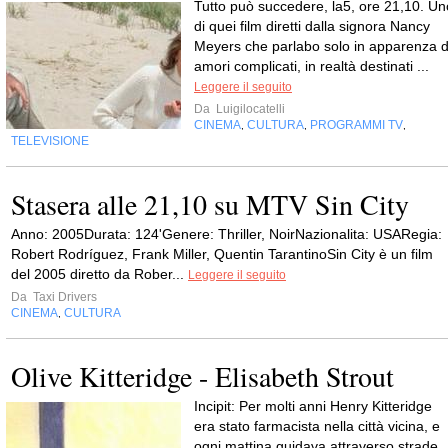
Tutto può succedere, la5, ore 21,10. Un
di quei film diretti dalla signora Nancy
Meyers che parlabo solo in apparenza d
amori complicati, in realtà destinati ...
Leggere il seguito
Da
Luigilocatelli
CINEMA
CULTURA
PROGRAMMI TV
,
,
,
TELEVISIONE
Stasera alle 21,10 su MTV Sin City
Anno: 2005Durata: 124'Genere: Thriller, NoirNazionalita: USARegia:
Robert Rodríguez, Frank Miller, Quentin TarantinoSin City è un film
del 2005 diretto da Rober...
Leggere il seguito
Da
Taxi Drivers
CINEMA
CULTURA
,
Olive Kitteridge - Elisabeth Strout
Incipit: Per molti anni Henry Kitteridge
era stato farmacista nella città vicina, e
ogni mattina guidava attraverso strade