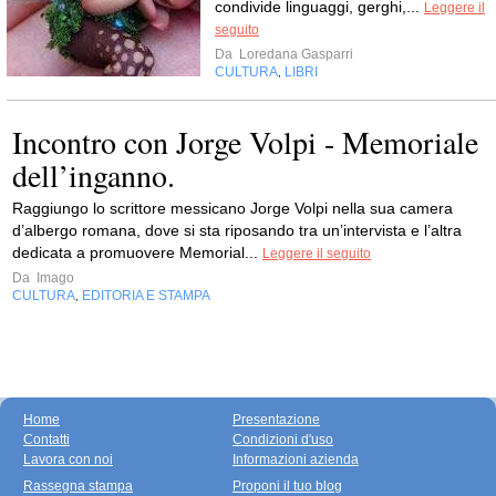
condivide linguaggi, gerghi,...
Leggere il
seguito
Da
Loredana Gasparri
CULTURA
LIBRI
,
Incontro con Jorge Volpi - Memoriale
dell’inganno.
Raggiungo lo scrittore messicano Jorge Volpi nella sua camera
d’albergo romana, dove si sta riposando tra un’intervista e l’altra
dedicata a promuovere Memorial...
Leggere il seguito
Da
Imago
CULTURA
EDITORIA E STAMPA
,
Home
Presentazione
Contatti
Condizioni d'uso
Lavora con noi
Informazioni azienda
Rassegna stampa
Proponi il tuo blog