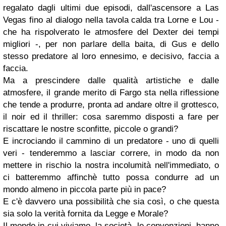
regalato dagli ultimi due episodi, dall'ascensore a Las
Vegas fino al dialogo nella tavola calda tra Lorne e Lou -
che ha rispolverato le atmosfere del Dexter dei tempi
migliori -, per non parlare della baita, di Gus e dello
stesso predatore al loro ennesimo, e decisivo, faccia a
faccia.
Ma a prescindere dalle qualità artistiche e dalle
atmosfere, il grande merito di Fargo sta nella riflessione
che tende a produrre, pronta ad andare oltre il grottesco,
il noir ed il thriller: cosa saremmo disposti a fare per
riscattare le nostre sconfitte, piccole o grandi?
E incrociando il cammino di un predatore - uno di quelli
veri - tenderemmo a lasciar correre, in modo da non
mettere in rischio la nostra incolumità nell'immediato, o
ci batteremmo affinchè tutto possa condurre ad un
mondo almeno in piccola parte più in pace?
E c'è davvero una possibilità che sia così, o che questa
sia solo la verità fornita da Legge e Morale?
Il mondo in cui viviamo, la società, le convenzioni, hanno