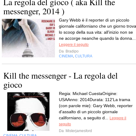
La regola del gioco ( aka Kill the
messenger, 2014 )
Gary Webb è il reporter di un piccolo
giornale californiano che un giorno trov
lo scoop della sua vita: all'inizio non se
ne accorge neanche quando la donna...
Leggere il seguito
Da
Bradipo
CINEMA
CULTURA
,
Kill the messenger - La regola del
gioco
Regia: Michael CuestaOrigine:
USAAnno: 2014Durata: 112'La trama
(con parole mie): Gary Webb, reporter
d'assalto di un piccolo giornale
californiano, a seguito d...
Leggere il
seguito
Da
Misterjamesford
CINEMA
CULTURA
,