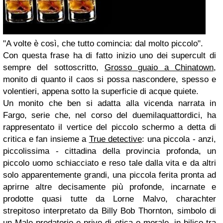
"A volte è così, che tutto comincia: dal molto piccolo".
Con questa frase ha di fatto inizio uno dei supercult di
sempre del sottoscritto,
Grosso guaio a Chinatown
,
monito di quanto il caos si possa nascondere, spesso e
volentieri, appena sotto la superficie di acque quiete.
Un monito che ben si adatta alla vicenda narrata in
Fargo, serie che, nel corso del duemilaquattordici, ha
rappresentato il vertice del piccolo schermo a detta di
critica e fan insieme a
True detective
: una piccola - anzi,
piccolissima - cittadina della provincia profonda, un
piccolo uomo schiacciato e reso tale dalla vita e da altri
solo apparentemente grandi, una piccola ferita pronta ad
aprirne altre decisamente più profonde, incarnate e
prodotte quasi tutte da Lorne Malvo, charachter
strepitoso interpretato da Billy Bob Thornton, simbolo di
un Male predatorio e privo di etica o morale, in bilico tra