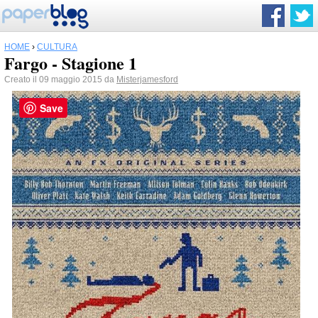
HOME
›
CULTURA
Fargo - Stagione 1
Creato il 09 maggio 2015 da
Misterjamesford
Save