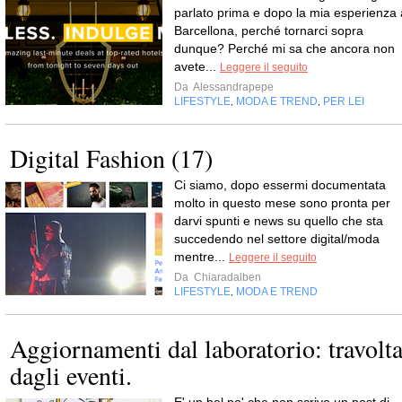
parlato prima e dopo la mia esperienza 
Barcellona, perché tornarci sopra
dunque? Perché mi sa che ancora non
avete...
Leggere il seguito
Da
Alessandrapepe
LIFESTYLE
MODA E TREND
PER LEI
,
,
Digital Fashion (17)
Ci siamo, dopo essermi documentata
molto in questo mese sono pronta per
darvi spunti e news su quello che sta
succedendo nel settore digital/moda
mentre...
Leggere il seguito
Da
Chiaradalben
LIFESTYLE
MODA E TREND
,
Aggiornamenti dal laboratorio: travolt
dagli eventi.