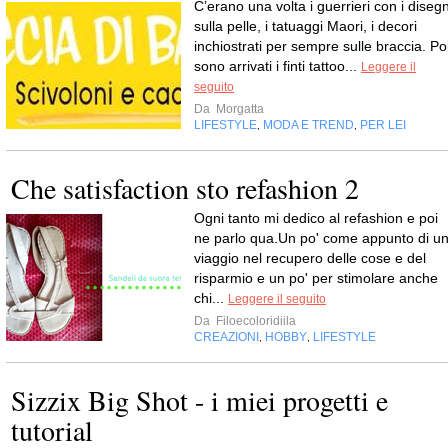
C’erano una volta i guerrieri con i disegn
sulla pelle, i tatuaggi Maori, i decori
inchiostrati per sempre sulle braccia. Po
sono arrivati i finti tattoo...
Leggere il
seguito
Da
Morgatta
LIFESTYLE
MODA E TREND
PER LEI
,
,
Che satisfaction sto refashion 2
Ogni tanto mi dedico al refashion e poi
ne parlo qua.Un po' come appunto di u
viaggio nel recupero delle cose e del
risparmio e un po' per stimolare anche
chi...
Leggere il seguito
Da
Filoecoloridiila
CREAZIONI
HOBBY
LIFESTYLE
,
,
Sizzix Big Shot - i miei progetti e
tutorial