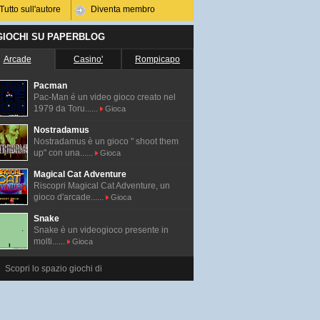
Tutto sull'autore
Diventa membro
 GIOCHI SU PAPERBLOG
Arcade
Casino'
Rompicapo
Pacman
Pac-Man é un video gioco creato nel
1979 da Toru......
Gioca
Nostradamus
Nostradamus è un gioco " shoot them
up" con una......
Gioca
Magical Cat Adventure
Riscopri Magical Cat Adventure, un
gioco d'arcade......
Gioca
Snake
Snake è un videogioco presente in
molti......
Gioca
Scopri lo spazio giochi di