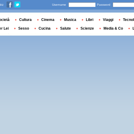
 su
Username
Password
ocietà
Cultura
Cinema
Musica
Libri
Viaggi
Tecnol
er Lei
Sesso
Cucina
Salute
Scienze
Media & Co