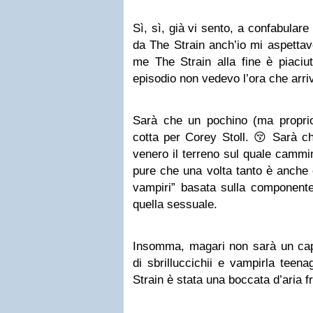
Sì, sì, già vi sento, a confabular
da The Strain anch’io mi aspetta
me The Strain alla fine è piaciu
episodio non vedevo l’ora che arri
Sarà che un pochino (ma propri
cotta per Corey Stoll. 😚 Sarà
venero il terreno sul quale cammin
pure che una volta tanto è anche 
vampiri” basata sulla componente 
quella sessuale.
Insomma, magari non sarà un cap
di sbrilluccichii e vampirla tee
Strain è stata una boccata d’aria f