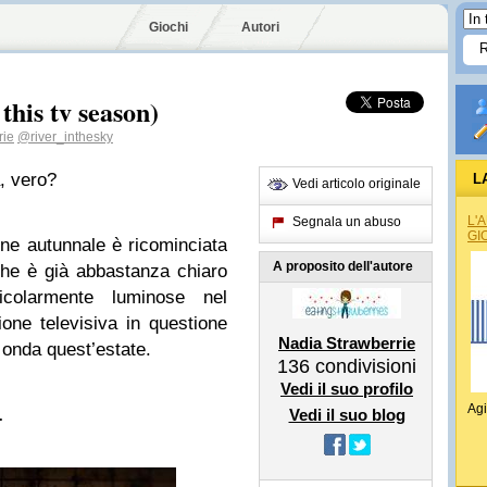
Giochi
Autori
this tv season)
rie
@river_inthesky
, vero?
L
Vedi articolo originale
L'
Segnala un abuso
GI
ne autunnale è ricominciata
A proposito dell'autore
he è già abbastanza chiaro
colarmente luminose nel
one televisiva in questione
Nadia Strawberrie
 onda quest’estate.
136
condivisioni
Vedi il suo profilo
Agi
…
Vedi il suo blog