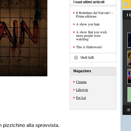
I suoi ultimi articoli
Il Bollettino del Narvalo! –
I
Prima edizione
A show you hate
A show that you wish
more people were
watching
This is Halloween!
Vedi tutti
Magazines
Cinema
Lifestyle
Per Lei
n pizzichino alla sprovvista.