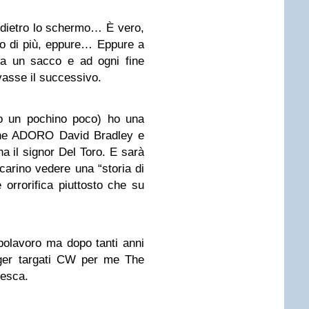
e dietro lo schermo… È vero,
vo di più, eppure… Eppure a
ta un sacco e ad ogni fine
vasse il successivo.
o un pochino poco) ho una
 che ADORO David Bradley e
a il signor Del Toro. E sarà
carino vedere una “storia di
orrorifica piuttosto che su
olavoro ma dopo tanti anni
nager targati CW per me The
resca.