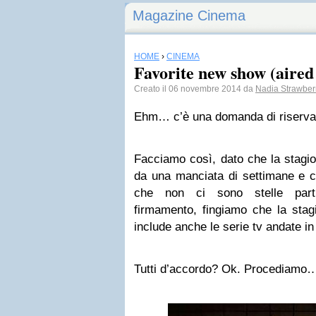
Magazine Cinema
HOME
›
CINEMA
Favorite new show (aired 
Creato il 06 novembre 2014 da
Nadia Strawber
Ehm… c’è una domanda di riserva
Facciamo così, dato che la stagio
da una manciata di settimane e c
che non ci sono stelle parti
firmamento, fingiamo che la stagi
include anche le serie tv andate in
Tutti d’accordo? Ok. Procediamo