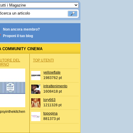
Non ancora membro?
Proponi il tuo blog
A COMMUNITY CINEMA
AUTORE DEL
TOP UTENTI
ORNO
yellowflate
1983762 pt
intrattenimento
1608418 pt
lory663
1211328 pt
psyinthekitchen
topogina
881373 pt