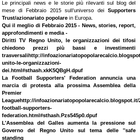
Le principali news e le storie più rilevanti sul blog del
mese di Febbraio 2015 sull'universo dei
Supporters
Trust/azionariato popolare
in Europa.
Qui il meglio di Febbraio 2015 - News, stories, report,
approfondimenti e media -
Diritti TV Regno Unito, le organizzazioni dei tifosi
chiedono prezzi più bassi e investimenti
trasversali
http://infoazionariatopopolarecalcio.blogspot
unito-le-organizzazioni-
dei.html#sthash.xkK5QBgH.dpuf
La Football Supporters' Federation annuncia una
marcia di protesta alla prossima Assemblea della
Premier
League
http://infoazionariatopopolarecalcio.blogspot.it/
football-supporters-
federation.html#sthash.Pzs545p0.dpuf
L'Assemblea del Galles aumenta la pressione sul
Governo del Regno Unito sul tema delle ''safe
standing