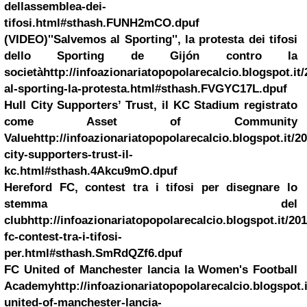
dellassemblea-dei-
tifosi.html#sthash.FUNH2mCO.dpuf
(VIDEO)''Salvemos al Sporting'', la protesta dei tifosi
dello Sporting de Gijón contro la
società
http://infoazionariatopopolarecalcio.blogspot.it
al-sporting-la-protesta.html#sthash.FVGYC17L.dpuf
Hull City Supporters’ Trust, il KC Stadium registrato
come Asset of Community
Value
http://infoazionariatopopolarecalcio.blogspot.it/20
city-supporters-trust-il-
kc.html#sthash.4Akcu9mO.dpuf
Hereford FC, contest tra i tifosi per disegnare lo
stemma del
club
http://infoazionariatopopolarecalcio.blogspot.it/20
fc-contest-tra-i-tifosi-
per.html#sthash.SmRdQZf6.dpuf
FC United of Manchester lancia la Women's Football
Academy
http://infoazionariatopopolarecalcio.blogspot.i
united-of-manchester-lancia-