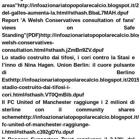
areas''
http://infoazionariatopopolarecalcio.blogspot.it/
del-galles-aumenta-la.html#sthash.BbaL7MAH.dpuf
Report 'A Welsh Conservatives consultation of fans'
views on Safe
Standing''(PDF)
http://infoazionariatopopolarecalcio.blo
welsh-conservatives-
consultation.html#sthash.jZmBn9ZV.dpuf
Lo stadio costruito dai tifosi, i cori contro la Stasi e
l’inno di
Nina Hagen
. Union Berlin: il cuore pulsante
di
Berlino
Est
http://infoazionariatopopolarecalcio.blogspot.it/2015
stadio-costruito-dai-tifosi-i-
cori.html#sthash.VT0QmBib.dpuf
Il FC United of
Manchester
raggiunge i 2 milioni di
sterline con il community shares
scheme
http://infoazionariatopopolarecalcio.blogspot.it/
fc-united-of-manchester-raggiunge-
i.html#sthash.c392gDYu.dpuf