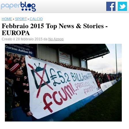
HOME
›
SPORT
›
CALCIO
Febbraio 2015 Top News & Stories -
EUROPA
Creato il 28 febbraio 2015 da
No Azpop