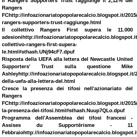
Il Rangers Supporters Trust raggiunge il 2,12% del
Rangers
FC
http://infoazionariatopopolarecalcio.blogspot.it/2015/
rangers-supporters-trust-raggiunge.html
Il collettivo Rangers First supera le 11.000
adesioni
http://infoazionariatopopolarecalcio.blogspot.it
collettivo-rangers-first-supera-
le.html#sthash.UNj94cF7.dpuf
Risposta della UEFA alla lettera del
Newcastle
United
Supporters' Trust sulla questione Mike
Ashley
http://infoazionariatopopolarecalcio.blogspot.it/
della-uefa-alla-lettera-del.html
Cresce la presenza dei tifosi nell'azionariato del
Rangers
FC
http://infoazionariatopopolarecalcio.blogspot.it/2015
la-presenza-dei-tifosi.html#sthash.Nuup7QLo.dpuf
Programma dell'Assemblea dei tifosi francesi -
Assises du Supportérisme - 11
Febbraio
http://infoazionariatopopolarecalcio.blogspot