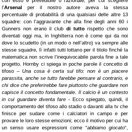
con esso è prevedibile o razionale, per cui scegliere
l’
Arsenal
per il nostro autore aveva la stessa
percentuale di probabilità di una qualsiasi delle altre 13
squadre: con l’aggravante che alla fine degli anni 60 i
Gunners non erano il club
di tutto
rispetto che sono
diventati oggi ma, in Inghilterra non è come qui da noi
dove lo scudetto (in un modo o nell’altro) va sempre alle
stesse squadre, lì infatti tutti lottano per il titolo finché la
matematica non scrive l’inequivocabile parola fine a tale
progetto. Hornby ci spiega in poche parole il concetto di
tifoso –
Una cosa è certa sul tifo: non è un piacere
parassita, anche se tutto farebbe pensare al contrario, e
chi dice che preferirebbe fare piuttosto che guardare non
capisce il concetto fondamentale. Il calcio è un contesto
in cui guardare diventa fare
- Ecco spiegato, quindi, il
comportamento del tifoso allo stadio o davanti alla tv che
finisce per sudare come i calciatori in campo e per
provare le loro stesse emozioni; ecco il motivo per cui ha
un senso usare espressioni come “
abbiamo giocato
“,