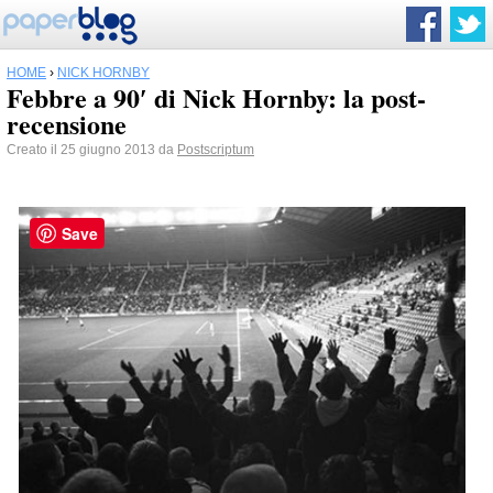
HOME
›
NICK HORNBY
Febbre a 90′ di Nick Hornby: la post-
recensione
Creato il 25 giugno 2013 da
Postscriptum
Save