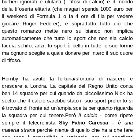
burberi ignorati e ululanti (i tifosi di calcio) e il mondo
della tifoseria elitaria (che magari spende 1000 euro per
il weekend di Formula 1 o fa 4 ore di fila per vedere
giocare Roger Federer), e soprattutto tutto ciò che
questo romanzo mette nero su bianco non implica
automaticamente che tutto lo sport che non sia calcio
faccia schifo, anzi, lo sport è bello in tutte le sue forme
ma ognuno sceglie a quale donare per intero il suo cuore
di tifoso.
Hornby ha avuto la fortuna/sfortuna di nascere e
crescere a Londra. La capitale del Regno Unito conta
ben 14 squadre per cui quando da piccolissimo Nick ha
scelto che il calcio sarebbe stato il suo sport preferito si
è trovato di fronte ad un’ampia scelta per quanto riguarda
la squadra per cui tenere.Però
Il calcio
- come ripete
sempre il telecronista
Sky
Fabio Caressa
–
è una
materia strana
perché niente di quello che ha a che fare