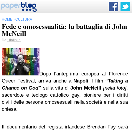
HOME
›
CULTURA
Fede e omosessualità: la battaglia di John
McNeill
Da
Uiallalla
Dopo l’anteprima europea al
Florence
Queer Festival
, arriva anche a
Napoli
il film
“Taking a
Chance on God”
sulla vita di
John McNeill
[nella foto]
,
sacerdote e teologo cattolico gay, pioniere per i diritti
civili delle persone omosessuali nella società e nella sua
chiesa.
Il documentario del regista irlandese
Brendan Fay
sarà