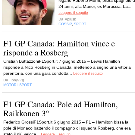
legano Roberto Merhi, pilota spagnolo d
24 anni, alla Manor, ex Marussia. La...
Leggere il seguito
Da
Aplusk
GOSSIP
SPORT
,
F1 GP Canada: Hamilton vince e
risponde a Rosberg
Cristian ButtazzoniF1Sport.it 7 giugno 2015 – Lewis Hamilton
risponde a Nico Rosberg in Canada, mettendo a segno una vittoria
perentoria, con una gara condotta...
Leggere il seguito
Da
Tony77g
MOTORI
SPORT
,
F1 GP Canada: Pole ad Hamilton,
Raikkonen 3°
Federico GrossiF1Sport.it 6 giugno 2015 – F1 – Hamilton bissa la
pole di Monaco battendo il compagno di squadra Rosberg, che era
stato il più veloce...
Leggere il seguito