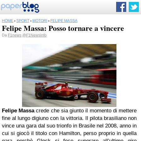
HOME
›
SPORT
›
MOTORI
›
FELIPE MASSA
Felipe Massa: Posso tornare a vincere
Da
F1news
@F1Newsinfo
Felipe Massa
crede che sia giunto il momento di mettere
fine al lungo digiuno con la vittoria. Il pilota brasiliano non
vince una gara dal suo trionfo in Brasile nel 2008, anno in
cui si giocò il titolo con Hamilton, perso proprio in quella
gara perchè Glock si fece superare all’ultimo giro