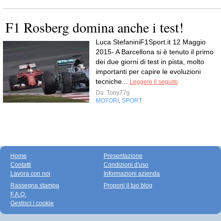
F1 Rosberg domina anche i test!
Luca StefaniniF1Sport.it 12 Maggio
2015- A Barcellona si è tenuto il primo
dei due giorni di test in pista, molto
importanti per capire le evoluzioni
tecniche...
Leggere il seguito
Da
Tony77g
MOTORI
SPORT
,
Home
Presentazione
Contatti
Condizioni d'uso
Lavora con noi
Informazioni azienda
Rassegna stampa
Proponi il tuo blog
F.A.Q.
Gestisci i cookie