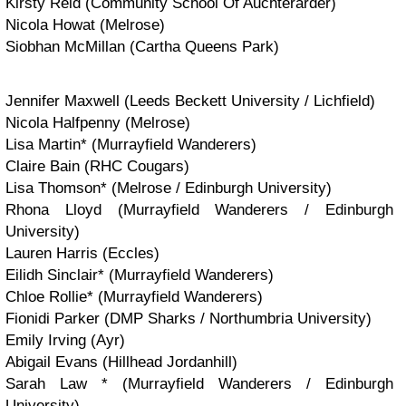
Kirsty Reid (Community School Of Auchterarder)
Nicola Howat (Melrose)
Siobhan McMillan (Cartha Queens Park)
Jennifer Maxwell (Leeds Beckett University / Lichfield)
Nicola Halfpenny (Melrose)
Lisa Martin* (Murrayfield Wanderers)
Claire Bain (RHC Cougars)
Lisa Thomson* (Melrose / Edinburgh University)
Rhona Lloyd (Murrayfield Wanderers / Edinburgh
University)
Lauren Harris (Eccles)
Eilidh Sinclair* (Murrayfield Wanderers)
Chloe Rollie* (Murrayfield Wanderers)
Fionidi Parker (DMP Sharks / Northumbria University)
Emily Irving (Ayr)
Abigail Evans (Hillhead Jordanhill)
Sarah Law * (Murrayfield Wanderers / Edinburgh
University)