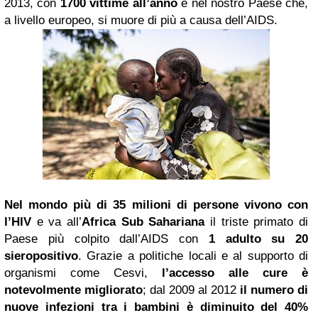
2013, con
1700 vittime all’anno
è nel nostro Paese che,
a livello europeo, si muore di più a causa dell’AIDS.
Nel mondo più di 35 milioni di persone vivono con
l’HIV
e va all’
Africa
Sub Sahariana
il triste primato di
Paese più colpito dall’AIDS con
1 adulto su 20
sieropositivo
.
Grazie a politiche locali e al supporto di
organismi come Cesvi,
l’accesso alle cure è
notevolmente migliorato
; dal 2009 al 2012
il numero di
nuove infezioni tra i bambini è diminuito del 40%