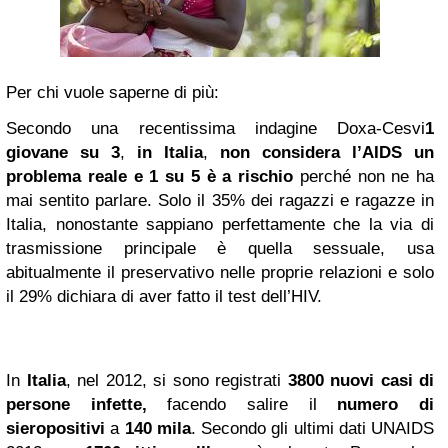
Per chi vuole saperne di più:
Secondo una recentissima
indagine Doxa-Cesvi
1
giovane su 3
,
in Italia
,
non considera l’AIDS un
problema reale e 1 su 5 è a rischio
perché non ne ha
mai sentito parlare. Solo il 35% dei ragazzi e ragazze in
Italia, nonostante sappiano perfettamente che la via di
trasmissione principale è quella sessuale, usa
abitualmente il preservativo nelle proprie relazioni e solo
il 29% dichiara di aver fatto il test dell’HIV.
In
Italia
, nel 2012, si sono registrati
3800 nuovi casi di
persone infette,
facendo salire il
numero di
sieropositivi
a
140 mila
. Secondo gli ultimi dati UNAIDS