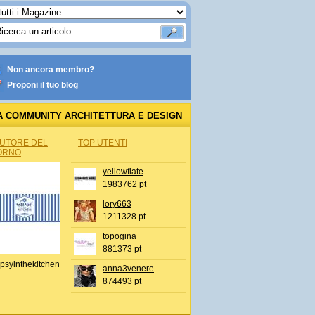
Non ancora membro?
Proponi il tuo blog
A COMMUNITY ARCHITETTURA E DESIGN
AUTORE DEL
TOP UTENTI
ORNO
yellowflate
1983762 pt
lory663
1211328 pt
topogina
881373 pt
psyinthekitchen
anna3venere
874493 pt