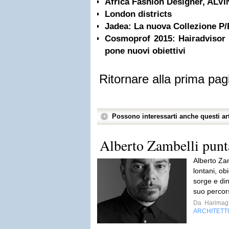
Africa Fashion Designer, AL
London districts
Jadea: La nuova Collezione P/
Cosmoprof 2015: Hairadvisor 
pone nuovi obiettivi
Ritornare alla prima pag
Possono interessarti anche questi art
Alberto Zambelli punta
Alberto Za
lontani, obi
sorge e din
suo percor
Da
Harimag
ARCHITETT