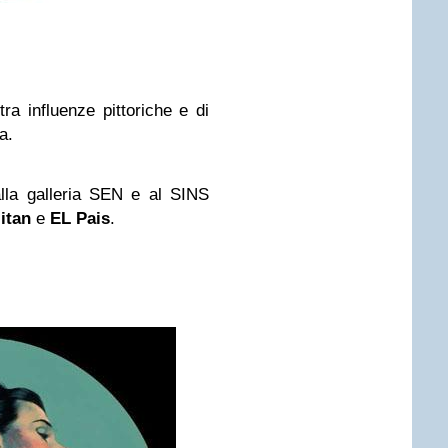
stra influenze pittoriche e di
a.
lla galleria SEN e al SINS
itan
e
EL Pais
.