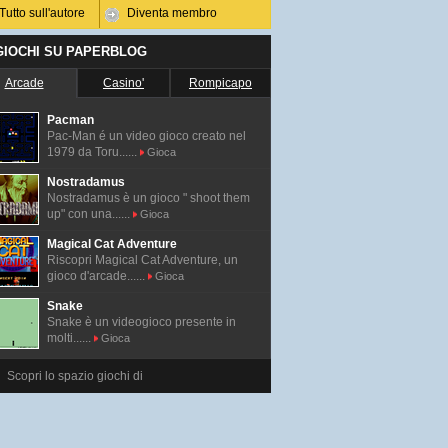
Tutto sull'autore
Diventa membro
 GIOCHI SU PAPERBLOG
Arcade
Casino'
Rompicapo
Pacman
Pac-Man é un video gioco creato nel
1979 da Toru......
Gioca
Nostradamus
Nostradamus è un gioco " shoot them
up" con una......
Gioca
Magical Cat Adventure
Riscopri Magical Cat Adventure, un
gioco d'arcade......
Gioca
Snake
Snake è un videogioco presente in
molti......
Gioca
Scopri lo spazio giochi di