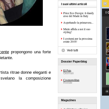
I suoi ultimi articoli
I
Price Eco Design: il dandy
eroe del Made in Italy
Aspettando la primavera...
Miele affida a noi il suo
styling!
I costumi per la prossima
estate 2016!
Vedi tutti
cente
propongono una forte
ietante.
Dossier Paperblog
El Pais
ista ritrae donne eleganti e
Giornali
 svelano la composizione
Cosmopolitan
Riviste
Magazines