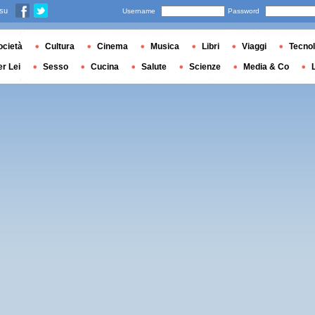
 su
Username
Password
ocietà
Cultura
Cinema
Musica
Libri
Viaggi
Tecnol
er Lei
Sesso
Cucina
Salute
Scienze
Media & Co