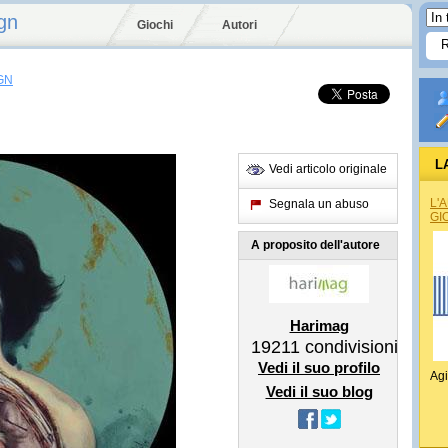
gn
Giochi
Autori
GN
L
Vedi articolo originale
L'
Segnala un abuso
GI
A proposito dell'autore
Harimag
19211
condivisioni
Vedi il suo profilo
Agi
Vedi il suo blog