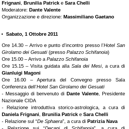
Frignani
,
Brunilia Patrick
e
Sara Chelli
Moderatore:
Dante Valente
Organizzazione e direzione:
Massimiliano Gaetano
Sabato, 1 Ottobre 2011
Ore 14.30 – Arrivo e punto d’incontro presso l’
Hotel San
Girolamo dei Gesuati
(presso
Palazzo Schifanoia
)
Ore 15.00 – Arrivo a
Palazzo Schifanoia
Ore 15.15 – Visita guidata alla
Sala dei Mesi
, a cura di
Gianluigi Magoni
Ore 16.00 – Apertura del Convegno presso Sala
Conferenza dell’
Hotel
San Girolamo dei Gesuati
- Messaggio di benvenuto di
Dante Valente
, Presidente
Nazionale CIDA
- Relazione introduttiva storico-astrologica, a cura di
Daniela Frignani
,
Brunilia Patrick
e
Sara Chelli
- Relazione sul “
De Sphaera
”, a cura di
Patrizia Nava
- Relazione sui “
Decani di Schifanoia
”, a cura di