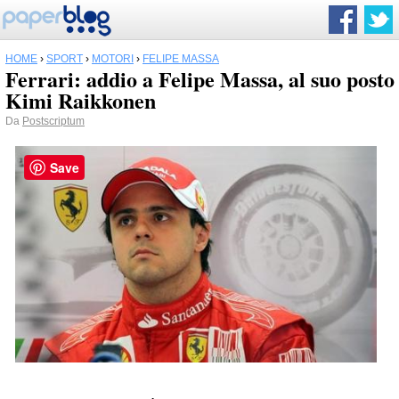
HOME
›
SPORT
›
MOTORI
›
FELIPE MASSA
Ferrari: addio a Felipe Massa, al suo posto
Kimi Raikkonen
Da
Postscriptum
Save