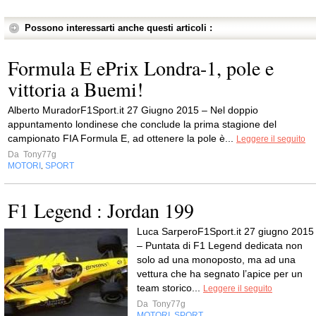
Possono interessarti anche questi articoli :
Formula E ePrix Londra-1, pole e
vittoria a Buemi!
Alberto MuradorF1Sport.it 27 Giugno 2015 – Nel doppio
appuntamento londinese che conclude la prima stagione del
campionato FIA Formula E, ad ottenere la pole è...
Leggere il seguito
Da
Tony77g
MOTORI
SPORT
,
F1 Legend : Jordan 199
Luca SarperoF1Sport.it 27 giugno 2015
– Puntata di F1 Legend dedicata non
solo ad una monoposto, ma ad una
vettura che ha segnato l’apice per un
team storico...
Leggere il seguito
Da
Tony77g
MOTORI
SPORT
,