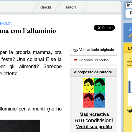
Giochi
Autori
 MAMMA
na con l'alluminio
L
Vedi articolo originale
 per la propria mamma, ora
 festa? Una collana! E se la
L'
Segnala un abuso
GI
per gli alimenti? Sarebbe
A proposito dell'autore
 effetto!
alluminio per alimenti (ne ho
Agi
Madrecreativa
610
condivisioni
Vedi il suo profilo