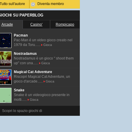
Tutto sull'autore
Diventa membro
 GIOCHI SU PAPERBLOG
Arcade
Casino'
Rompicapo
Pacman
Pac-Man é un video gioco creato nel
1979 da Toru......
Gioca
Nostradamus
Nostradamus è un gioco " shoot them
up" con una......
Gioca
Magical Cat Adventure
Riscopri Magical Cat Adventure, un
gioco d'arcade......
Gioca
Snake
Snake è un videogioco presente in
molti......
Gioca
Scopri lo spazio giochi di