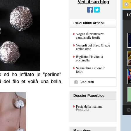
Vedi il suo blog
I
I suoi ultimi articoli
Voglia di primavera:
campanelle fiorite
Venerdì del libro: Grazie
amico orso
Biglietto d'invito: la
coccinella
Segnalibro a cuore in
feltro
 ed ho infilato le "perline"
 del filo et voilà una bella
Vedi tutti
Dossier Paperblog
Festa della mamma
Festività
Magazines