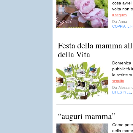
cosa avrei 
volta non t
il seguito
Da
Anna
COPPIA
LI
,
Festa della mamma all
della Vita
Domenica sa
pubblicità i
le scritte s
seguito
Da
Alessan
LIFESTYLE
,
“auguri mamma”
Come poteva
della mamm