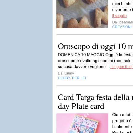
miei bimbi
divertente 
il seguito
Da
Ideama
CREAZIONI
Oroscopo di oggi 10 
DOMENICA 10 MAGGIO Oggi è la festa 
oroscopo è rivolto agli uomini (non sol
su cosa davvero vogliono...
Leggere il se
Da
Ginny
HOBBY
PER LEI
,
Card Targa festa dell
day Plate card
Ciao a tutt
progetto è 
finalmente 
Per la fes