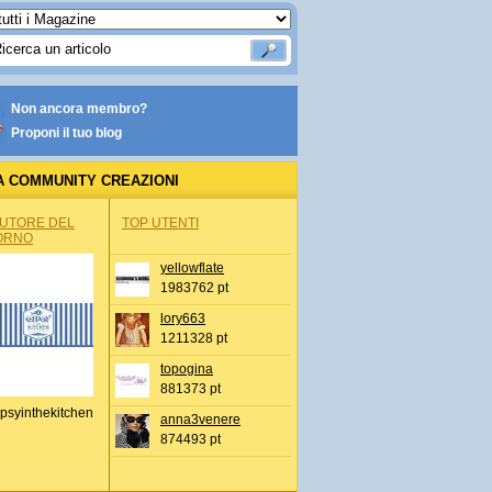
Non ancora membro?
Proponi il tuo blog
A COMMUNITY CREAZIONI
AUTORE DEL
TOP UTENTI
ORNO
yellowflate
1983762 pt
lory663
1211328 pt
topogina
881373 pt
psyinthekitchen
anna3venere
874493 pt