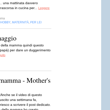
… una mattinata davvero
trascorsa in cucina per...
Leggere
mma
HOBBY
MATERNITÀ
PER LEI
,
,
,
maggio
della mamma quindi questo
o papà) per dare un duggerimento
guito
a mamma - Mother's
i!Anche se il video di questo
uscito una settimana fa,
riesco a scrivere il post dedicato.
ta della mamma ho creato...