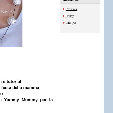
Creazioni
Hobby
Lifestyle
i e tutorial
a festa della mamma
so
ione Yummy Mummy per la