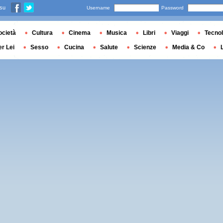
 su
Username
Password
ocietà
Cultura
Cinema
Musica
Libri
Viaggi
Tecnol
er Lei
Sesso
Cucina
Salute
Scienze
Media & Co