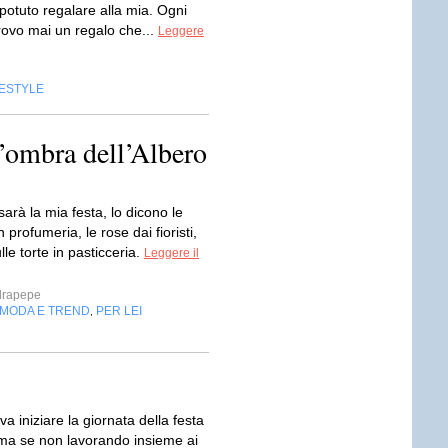
potuto regalare alla mia. Ogni
rovo mai un regalo che...
Leggere
FESTYLE
’ombra dell’Albero
rà la mia festa, lo dicono le
n profumeria, le rose dai fioristi,
ulle torte in pasticceria.
Leggere il
drapepe
MODA E TREND
PER LEI
,
 iniziare la giornata della festa
a se non lavorando insieme ai