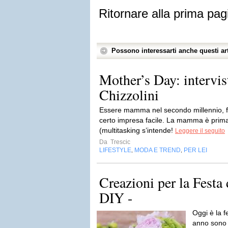
Ritornare alla prima pag
Possono interessarti anche questi art
Mother’s Day: intervis
Chizzolini
Essere mamma nel secondo millennio, fr
certo impresa facile. La mamma è prima
(multitasking s’intende!
Leggere il seguito
Da
Trescic
LIFESTYLE
MODA E TREND
PER LEI
,
,
Creazioni per la Fest
DIY -
Oggi è la 
anno sono 