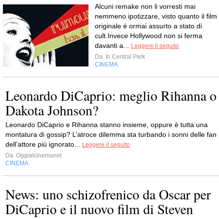
Alcuni remake non li vorresti mai
nemmeno ipotizzare, visto quanto il film
originale è ormai assurto a stato di
cult.Invece Hollywood non si ferma
davanti a...
Leggere il seguito
Da
In Central Perk
CINEMA
Leonardo DiCaprio: meglio Rihanna o
Dakota Johnson?
Leonardo DiCaprio e Rihanna stanno insieme, oppure è tutta una
montatura di gossip? L’atroce dilemma sta turbando i sonni delle fan
dell’attore più ignorato...
Leggere il seguito
Da
Oggialcinemanet
CINEMA
News: uno schizofrenico da Oscar per
DiCaprio e il nuovo film di Steven