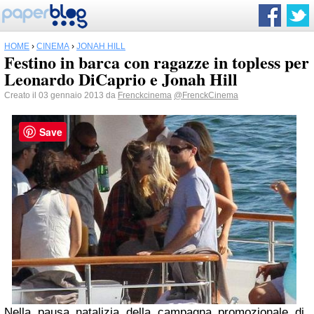
HOME
›
CINEMA
›
JONAH HILL
Festino in barca con ragazze in topless per
Leonardo DiCaprio e Jonah Hill
Creato il 03 gennaio 2013 da
Frenckcinema
@FrenckCinema
Save
Nella pausa natalizia della campagna promozionale di