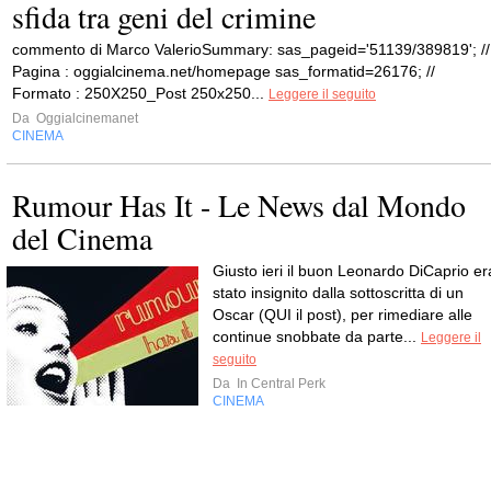
sfida tra geni del crimine
commento di Marco ValerioSummary: sas_pageid='51139/389819'; //
Pagina : oggialcinema.net/homepage sas_formatid=26176; //
Formato : 250X250_Post 250x250...
Leggere il seguito
Da
Oggialcinemanet
CINEMA
Rumour Has It - Le News dal Mondo
del Cinema
Giusto ieri il buon Leonardo DiCaprio er
stato insignito dalla sottoscritta di un
Oscar (QUI il post), per rimediare alle
continue snobbate da parte...
Leggere il
seguito
Da
In Central Perk
CINEMA