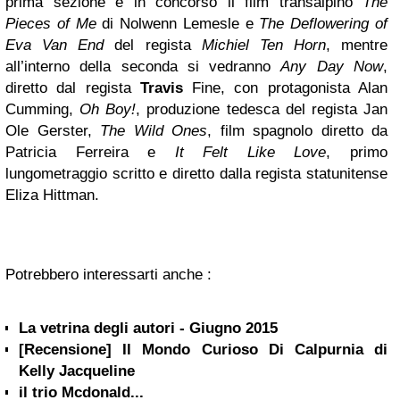
prima sezione è in concorso il film transalpino
The
Pieces of Me
di Nolwenn Lemesle e
The Deflowering of
Eva Van End
del regista
Michiel Ten Horn
, mentre
all’interno della seconda si vedranno
Any Day Now
,
diretto dal regista
Travis
Fine, con protagonista Alan
Cumming,
Oh Boy!
, produzione tedesca del regista Jan
Ole Gerster,
The Wild Ones
, film spagnolo diretto da
Patricia Ferreira e
It Felt Like Love
, primo
lungometraggio scritto e diretto dalla regista statunitense
Eliza Hittman.
Potrebbero interessarti anche :
La vetrina degli autori - Giugno 2015
[Recensione] Il Mondo Curioso Di Calpurnia di
Kelly Jacqueline
il trio Mcdonald...