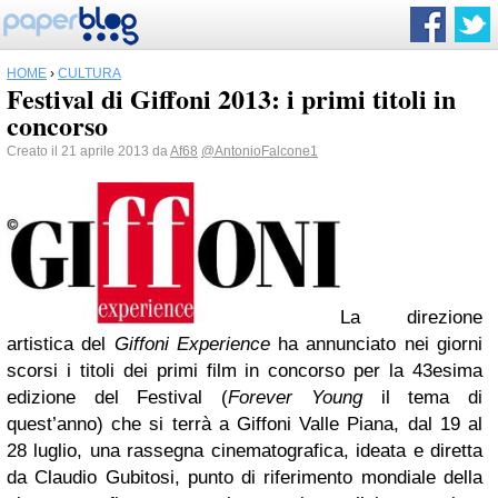
HOME
›
CULTURA
Festival di Giffoni 2013: i primi titoli in
concorso
Creato il 21 aprile 2013 da
Af68
@AntonioFalcone1
La direzione
artistica del
Giffoni Experience
ha annunciato nei giorni
scorsi i titoli dei primi film in concorso per la 43esima
edizione del Festival (
Forever Young
il tema di
quest’anno) che si terrà a Giffoni Valle Piana, dal 19 al
28 luglio, una rassegna cinematografica, ideata e diretta
da Claudio Gubitosi, punto di riferimento mondiale della