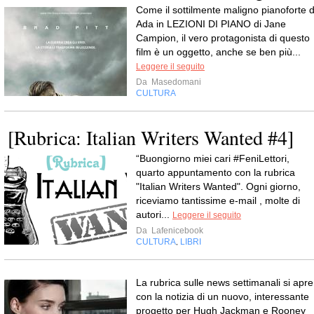
Come il sottilmente maligno pianoforte d
Ada in LEZIONI DI PIANO di Jane
Campion, il vero protagonista di questo
film è un oggetto, anche se ben più...
Leggere il seguito
Da
Masedomani
CULTURA
[Rubrica: Italian Writers Wanted #4]
“Buongiorno miei cari #FeniLettori,
quarto appuntamento con la rubrica
"Italian Writers Wanted". Ogni giorno,
riceviamo tantissime e-mail , molte di
autori...
Leggere il seguito
Da
Lafenicebook
CULTURA
LIBRI
,
La rubrica sulle news settimanali si apre
con la notizia di un nuovo, interessante
progetto per Hugh Jackman e Rooney