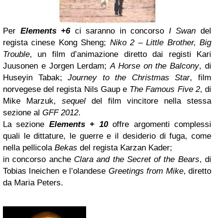
Per
Elements +6
ci saranno in concorso
I Swan
del
regista cinese Kong Sheng;
Niko 2 – Little Brother, Big
Trouble
, un film d’animazione diretto dai registi Kari
Juusonen e Jorgen Lerdam;
A Horse on the Balcony
, di
Huseyin Tabak;
Journey to the Christmas Star
, film
norvegese del regista Nils Gaup e
The Famous Five 2
, di
Mike Marzuk,
sequel
del film vincitore nella stessa
sezione al
GFF 2012
.
La sezione
Elements + 10
offre argomenti complessi
quali le dittature, le guerre e il desiderio di fuga, come
nella pellicola
Bekas
del regista Karzan Kader;
in concorso anche
Clara and the Secret of the Bears
, di
Tobias Ineichen e l’olandese
Greetings from Mike
, diretto
da Maria Peters.