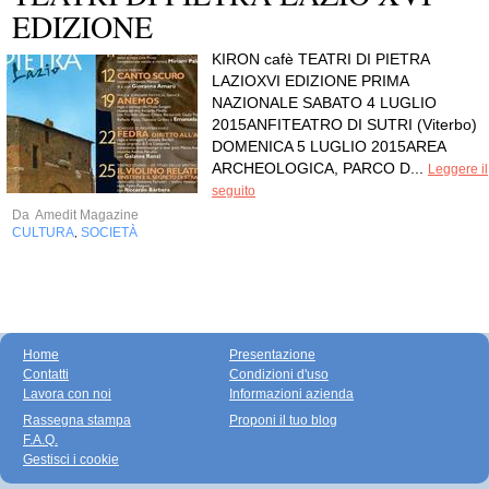
EDIZIONE
KIRON cafè TEATRI DI PIETRA
LAZIOXVI EDIZIONE PRIMA
NAZIONALE SABATO 4 LUGLIO
2015ANFITEATRO DI SUTRI (Viterbo)
DOMENICA 5 LUGLIO 2015AREA
ARCHEOLOGICA, PARCO D...
Leggere il
seguito
Da
Amedit Magazine
CULTURA
SOCIETÀ
,
Home
Presentazione
Contatti
Condizioni d'uso
Lavora con noi
Informazioni azienda
Rassegna stampa
Proponi il tuo blog
F.A.Q.
Gestisci i cookie