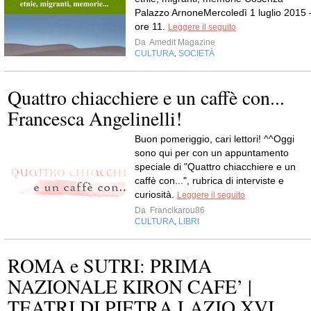
Palazzo ArnoneMercoledì 1 luglio 2015 
ore 11.
Leggere il seguito
Da
Amedit Magazine
CULTURA
SOCIETÀ
,
Quattro chiacchiere e un caffè con...
Francesca Angelinelli!
Buon pomeriggio, cari lettori! ^^Oggi
sono qui per con un appuntamento
speciale di "Quattro chiacchiere e un
caffè con...", rubrica di interviste e
curiosità.
Leggere il seguito
Da
Francikarou86
CULTURA
LIBRI
,
ROMA e SUTRI: PRIMA
NAZIONALE KIRON CAFE’ |
TEATRI DI PIETRA LAZIO XVI