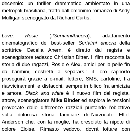
decennio: un thriller drammatico ambientato in una
metropoli brasiliana, tratto dall’omonimo romanzo di Andy
Mulligan sceneggiato da Richard Curtis.
Love, Rosie
(
#ScrivimiAncora
)
,
adattamento
cinematografico del best-seller
Scrivimi ancora
della
scrittrice Cecelia Ahern, è diretto dal regista e
sceneggiatore tedesco Christian Ditter
. Il film racconta la
storia di due ragazzi, Rosie e Alex, amici per la pelle fin
da bambini, costretti a separarsi: il loro rapporto
proseguirà grazie a e-mail, lettere, SMS, cartoline, fra
riavvicinamenti e distacchi, sempre in bilico fra amicizia
e amore.
Black and white
è il nuovo film del regista,
attore, sceneggiatore
Mike Binder
ed
esplora le tensioni
provocate dalle differenze razziali puntando l’obiettivo
sulla dolorosa storia familiare dell’avvocato Elliot
Anderson che, con la moglie, ha cresciuto la nipote di
colore Eloise. Rimasto vedovo, dovrà lottare con