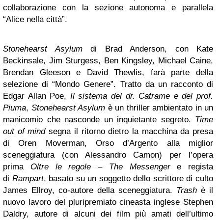
collaborazione con la sezione autonoma e parallela
“Alice nella città”.
Stonehearst Asylum
di Brad Anderson, con Kate
Beckinsale, Jim Sturgess, Ben Kingsley, Michael Caine,
Brendan Gleeson e David Thewlis, farà parte della
selezione di “Mondo Genere”. Tratto da un racconto di
Edgar Allan Poe,
Il sistema del dr. Catrame e del prof.
Piuma
,
Stonehearst Asylum
è un thriller ambientato in un
manicomio che nasconde un inquietante segreto.
Time
out of mind
segna il ritorno dietro la macchina da presa
di Oren Moverman, Orso d’Argento alla miglior
sceneggiatura (con Alessandro Camon) per l’opera
prima
Oltre le regole – The Messenger
e regista
di
Rampart
, basato su un soggetto dello scrittore di culto
James Ellroy, co-autore della sceneggiatura.
Trash
è il
nuovo lavoro del pluripremiato cineasta inglese Stephen
Daldry, autore di alcuni dei film più amati dell’ultimo