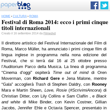
HOME
›
CULTURA
›
ROMA
Festival di Roma 2014: ecco i primi cinque
titoli internazionali
Creato il 16 settembre 2014 da
Filmedvd
Il direttore artistico del Festival Internazionale del Film di
Roma, Marco Müller, ha annunciato i primi cinque film di
lingua inglese in programma nella nona edizione del
Festival, che si terrà dal 16 al 25 ottobre presso
l’Auditorium Parco della Musica. La linea di programma
“Cinema d’oggi” ospiterà
Time out of mind
di Oren
Moverman, con
Richard Gere
e Jena Malone, mentre
“Gala” accoglierà
Trash
di Stephen Daldry, con
Rooney
Mara e Martin Sheen,
Love, Rosie
(
#ScrivimiAncora
) di
Christian Ditter, con Lily Collins e Sam Claflin
, e
Black
and white
di Mike Binder, con Kevin Costner, Gillian
Jacobs, Jennifer Ehle e Octavia Spencer, presentato in