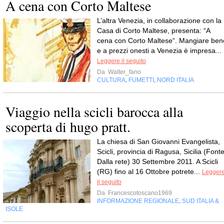
A cena con Corto Maltese
L’altra Venezia, in collaborazione con la
Casa di Corto Maltese, presenta: “A
cena con Corto Maltese“. Mangiare ben
e a prezzi onesti a Venezia è impresa...
Leggere il seguito
Da
Walter_fano
CULTURA
FUMETTI
NORD ITALIA
,
,
Viaggio nella scicli barocca alla
scoperta di hugo pratt.
La chiesa di San Giovanni Evangelista,
Scicli, provincia di Ragusa, Sicilia (Fonte
Dalla rete) 30 Settembre 2011. A Scicli
(RG) fino al 16 Ottobre potrete...
Legger
il seguito
Da
Francescotoscano1969
INFORMAZIONE REGIONALE
SUD ITALIA &
,
ISOLE