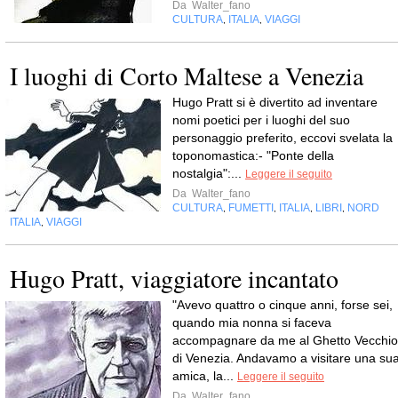
Da
Walter_fano
CULTURA
ITALIA
VIAGGI
,
,
I luoghi di Corto Maltese a Venezia
Hugo Pratt si è divertito ad inventare
nomi poetici per i luoghi del suo
personaggio preferito, eccovi svelata la
toponomastica:- "Ponte della
nostalgia":...
Leggere il seguito
Da
Walter_fano
CULTURA
FUMETTI
ITALIA
LIBRI
NORD
,
,
,
,
ITALIA
VIAGGI
,
Hugo Pratt, viaggiatore incantato
"Avevo quattro o cinque anni, forse sei,
quando mia nonna si faceva
accompagnare da me al Ghetto Vecchio
di Venezia. Andavamo a visitare una su
amica, la...
Leggere il seguito
Da
Walter_fano