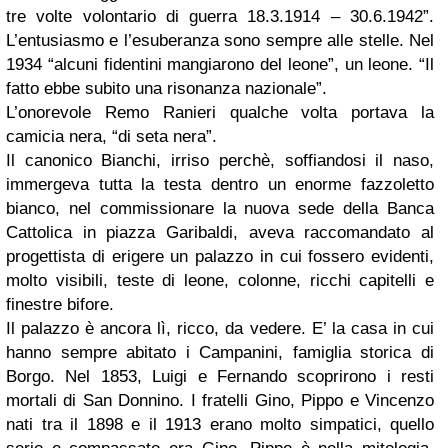
tre volte volontario di guerra 18.3.1914 – 30.6.1942”.
L’entusiasmo e l’esuberanza sono sempre alle stelle. Nel
1934 “alcuni fidentini mangiarono del leone”, un leone. “Il
fatto ebbe subito una risonanza nazionale”.
L’onorevole Remo Ranieri qualche volta portava la
camicia nera, “di seta nera”.
Il canonico Bianchi, irriso perchè, soffiandosi il naso,
immergeva tutta la testa dentro un enorme fazzoletto
bianco, nel commissionare la nuova sede della Banca
Cattolica in piazza Garibaldi, aveva raccomandato al
progettista di erigere un palazzo in cui fossero evidenti,
molto visibili, teste di leone, colonne, ricchi capitelli e
finestre bifore.
Il palazzo è ancora lì, ricco, da vedere. E’ la casa in cui
hanno sempre abitato i Campanini, famiglia storica di
Borgo. Nel 1853, Luigi e Fernando scoprirono i resti
mortali di San Donnino. I fratelli Gino, Pippo e Vincenzo
nati tra il 1898 e il 1913 erano molto simpatici, quello