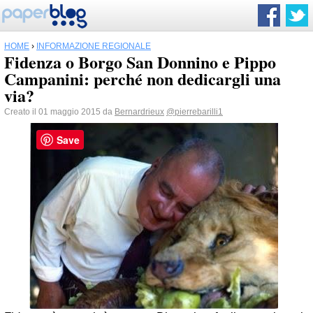
HOME
›
INFORMAZIONE REGIONALE
Fidenza o Borgo San Donnino e Pippo
Campanini: perché non dedicargli una
via?
Creato il 01 maggio 2015 da
Bernardrieux
@pierrebarilli1
Save