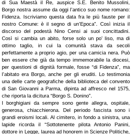
di Sua Maestà il Re, auspice S.E. Benito Mussolini,
Borgo nostra assume da oggi l’antico suo nome romano:
Fidenza. Iscriviamo questa data fra le più fauste per il
nostro Comune: è il segno di un’Epoca”. Così inizia il
discorso del podestà Nino Censi ai suoi concittadini.
Così si cambia un abito, forse solo un po’ liso, ma di
ottimo taglio, in cui la comunità stava da secoli
perfettamente a proprio agio, per una camicia nera. Può
ben essere che già da tempo immemorabile la diocesi,
per questioni di dignità formale, fosse “di Fidenza”, ma
l’abitato era Borgo, anche per gli eruditi. Lo testimonia
una delle carte geografiche della biblioteca del convento
di San Giovanni a Parma, dipinta ad affresco nel 1575,
che riporta la dicitura “Borgo S. Donino”.
I borghigiani da sempre sono gente allegra, ospitale,
generosa, chiacchierona. Del periodo fascista sono i
grandi eroismi locali. Al cimitero, in fondo a sinistra, una
lapide ricorda il “Sottotenente pilota Antonio Panini,
dottore in Legge, laurea ad honorem in Scienze Politiche,