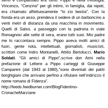
serio e compassato era Gino. Pippo è nella mitologia,
Vincenzo, “Cenzino” per gli intimi, in famiglia, dai nipoti,
era chiamato affettuosamente “lo zio bestia”. Con la
fionda era un asso, prendeva il sedere di un barboncino a
venti metri di distanza da una macchina in movimento.
Quelli di Salso, a passeggio con la padrona in viale
Romagnosi alle sette di sera, erano tutti suoi. Mio padre
me lo raccontava sempre. Pippo aveva molti amici di
fuori, gente nota, intellettuali, giornalisti, musicisti,
scrittori come Indro Montanelli, Attilio Bertolucci,
Mario
Soldati
. “Gli amici di Pippo”,scrive don Aimi nella
prefazione di Lettere a Pippo carteggi di Giuseppe
Campanini (dal 1943 al 1980),”sono diventati dei patiti
borghigiani che arrivano perfino a rifiutare nell’indirizzo il
nome romano di Fidenza”.
http://feeds.feedburner.com/BlogFidentino-
CronacheMarziane