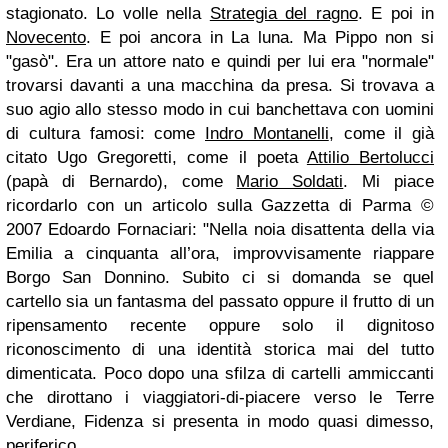
stagionato. Lo volle nella
Strategia del ragno
. E poi in
Novecento
. E poi ancora in La luna. Ma Pippo non si
"gasò". Era un attore nato e quindi per lui era "normale"
trovarsi davanti a una macchina da presa. Si trovava a
suo agio allo stesso modo in cui banchettava con uomini
di cultura famosi: come
Indro Montanelli
, come il già
citato Ugo Gregoretti, come il poeta
Attilio Bertolucci
(papà di Bernardo), come
Mario Soldati
. Mi piace
ricordarlo con un articolo sulla Gazzetta di Parma ©
2007 Edoardo Fornaciari: "Nella noia disattenta della via
Emilia a cinquanta all’ora, improvvisamente riappare
Borgo San Donnino. Subito ci si domanda se quel
cartello sia un fantasma del passato oppure il frutto di un
ripensamento recente oppure solo il dignitoso
riconoscimento di una identità storica mai del tutto
dimenticata. Poco dopo una sfilza di cartelli ammiccanti
che dirottano i viaggiatori-di-piacere verso le Terre
Verdiane, Fidenza si presenta in modo quasi dimesso,
periferico.