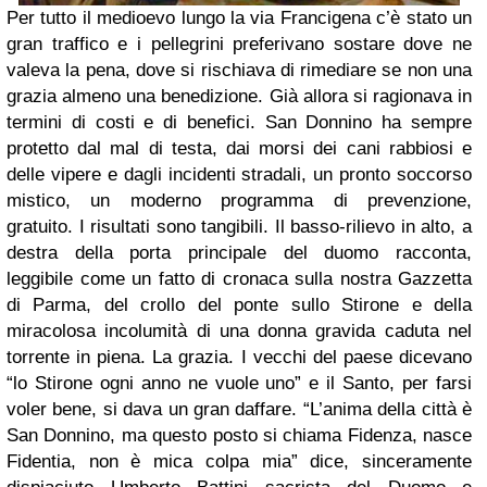
Per tutto il medioevo lungo la via Francigena c’è stato un
gran traffico e i pellegrini preferivano sostare dove ne
valeva la pena, dove si rischiava di rimediare se non una
grazia almeno una benedizione. Già allora si ragionava in
termini di costi e di benefici. San Donnino ha sempre
protetto dal mal di testa, dai morsi dei cani rabbiosi e
delle vipere e dagli incidenti stradali, un pronto soccorso
mistico, un moderno programma di prevenzione,
gratuito. I risultati sono tangibili. Il basso-rilievo in alto, a
destra della porta principale del duomo racconta,
leggibile come un fatto di cronaca sulla nostra Gazzetta
di Parma, del crollo del ponte sullo Stirone e della
miracolosa incolumità di una donna gravida caduta nel
torrente in piena. La grazia. I vecchi del paese dicevano
“lo Stirone ogni anno ne vuole uno” e il Santo, per farsi
voler bene, si dava un gran daffare. “L’anima della città è
San Donnino, ma questo posto si chiama Fidenza, nasce
Fidentia, non è mica colpa mia” dice, sinceramente