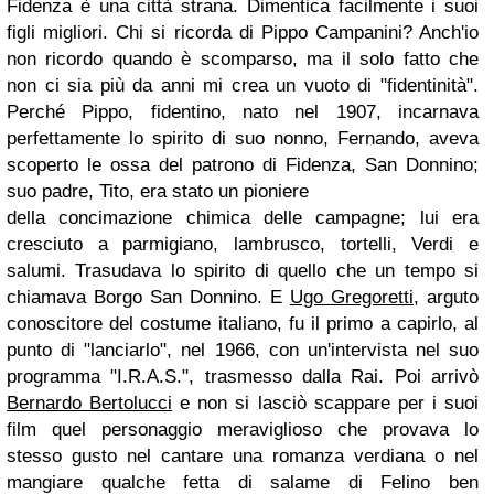
Fidenza è una città strana. Dimentica facilmente i suoi
figli migliori. Chi si ricorda di Pippo Campanini? Anch'io
non ricordo quando è scomparso, ma il solo fatto che
non ci sia più da anni mi crea un vuoto di "fidentinità".
Perché Pippo, fidentino, nato nel 1907, incarnava
perfettamente lo spirito di suo nonno, Fernando, aveva
scoperto le ossa del patrono di Fidenza, San Donnino;
suo padre, Tito, era stato un pioniere
della concimazione chimica delle campagne; lui era
cresciuto a parmigiano, lambrusco, tortelli, Verdi e
salumi. Trasudava lo spirito di quello che un tempo si
chiamava Borgo San Donnino. E
Ugo Gregoretti
, arguto
conoscitore del costume italiano, fu il primo a capirlo, al
punto di "lanciarlo", nel 1966, con un'intervista nel suo
programma "I.R.A.S.", trasmesso dalla Rai. Poi arrivò
Bernardo Bertolucci
e non si lasciò scappare per i suoi
film quel personaggio meraviglioso che provava lo
stesso gusto nel cantare una romanza verdiana o nel
mangiare qualche fetta di salame di Felino ben