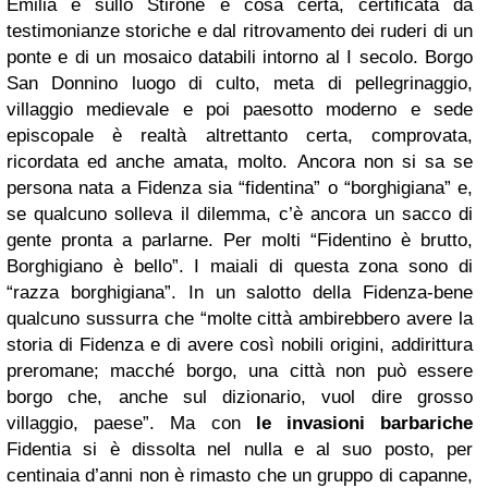
Emilia e sullo Stirone è cosa certa, certificata da
testimonianze storiche e dal ritrovamento dei ruderi di un
ponte e di un mosaico databili intorno al I secolo. Borgo
San Donnino luogo di culto, meta di pellegrinaggio,
villaggio medievale e poi paesotto moderno e sede
episcopale è realtà altrettanto certa, comprovata,
ricordata ed anche amata, molto. Ancora non si sa se
persona nata a Fidenza sia “fidentina” o “borghigiana” e,
se qualcuno solleva il dilemma, c’è ancora un sacco di
gente pronta a parlarne. Per molti “Fidentino è brutto,
Borghigiano è bello”. I maiali di questa zona sono di
“razza borghigiana”. In un salotto della Fidenza-bene
qualcuno sussurra che “molte città ambirebbero avere la
storia di Fidenza e di avere così nobili origini, addirittura
preromane; macché borgo, una città non può essere
borgo che, anche sul dizionario, vuol dire grosso
villaggio, paese”. Ma con
le invasioni barbariche
Fidentia si è dissolta nel nulla e al suo posto, per
centinaia d’anni non è rimasto che un gruppo di capanne,