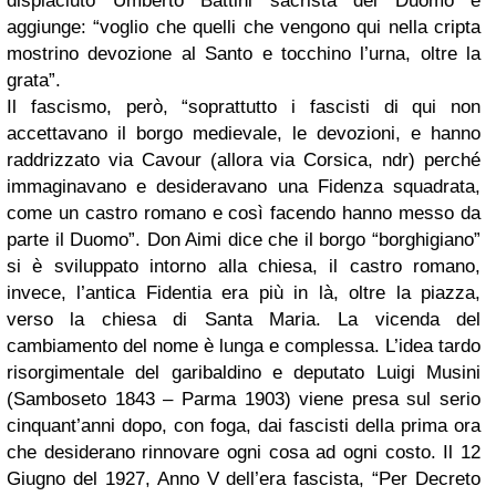
dispiaciuto Umberto Battini sacrista del Duomo e
aggiunge: “voglio che quelli che vengono qui nella cripta
mostrino devozione al Santo e tocchino l’urna, oltre la
grata”.
Il fascismo, però, “soprattutto i fascisti di qui non
accettavano il borgo medievale, le devozioni, e hanno
raddrizzato via Cavour (allora via Corsica, ndr) perché
immaginavano e desideravano una Fidenza squadrata,
come un castro romano e così facendo hanno messo da
parte il Duomo”. Don Aimi dice che il borgo “borghigiano”
si è sviluppato intorno alla chiesa, il castro romano,
invece, l’antica Fidentia era più in là, oltre la piazza,
verso la chiesa di Santa Maria. La vicenda del
cambiamento del nome è lunga e complessa. L’idea tardo
risorgimentale del garibaldino e deputato Luigi Musini
(Samboseto 1843 – Parma 1903) viene presa sul serio
cinquant’anni dopo, con foga, dai fascisti della prima ora
che desiderano rinnovare ogni cosa ad ogni costo. Il 12
Giugno del 1927, Anno V dell’era fascista, “Per Decreto