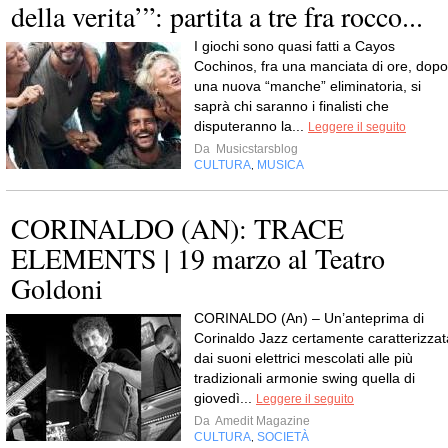
della verita’”: partita a tre fra rocco...
I giochi sono quasi fatti a Cayos
Cochinos, fra una manciata di ore, dopo
una nuova “manche” eliminatoria, si
saprà chi saranno i finalisti che
disputeranno la...
Leggere il seguito
Da
Musicstarsblog
CULTURA
MUSICA
,
CORINALDO (AN): TRACE
ELEMENTS | 19 marzo al Teatro
Goldoni
CORINALDO (An) – Un’anteprima di
Corinaldo Jazz certamente caratterizzat
dai suoni elettrici mescolati alle più
tradizionali armonie swing quella di
giovedì...
Leggere il seguito
Da
Amedit Magazine
CULTURA
SOCIETÀ
,