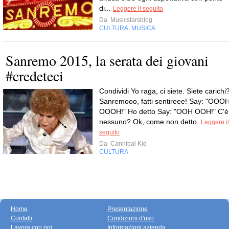
di...
Leggere il seguito
Da
Musicstarsblog
CULTURA
MUSICA
,
Sanremo 2015, la serata dei giovani
#credeteci
Condividi Yo raga, ci siete. Siete carichi
Sanremooo, fatti sentireee! Say: "OOO
OOOH!" Ho detto Say: "OOH OOH!" C'è
nessuno? Ok, come non detto.
Leggere il
seguito
Da
Cannibal Kid
CULTURA
Home
Presentazione
Contatti
Condizioni d'uso
Lavora con noi
Informazioni azienda