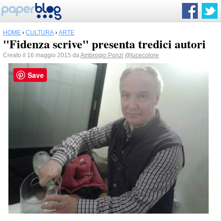
HOME
›
CULTURA
›
ARTE
"Fidenza scrive" presenta tredici autori
Creato il 16 maggio 2015 da
Ambrogio Ponzi
@lucecolore
Save