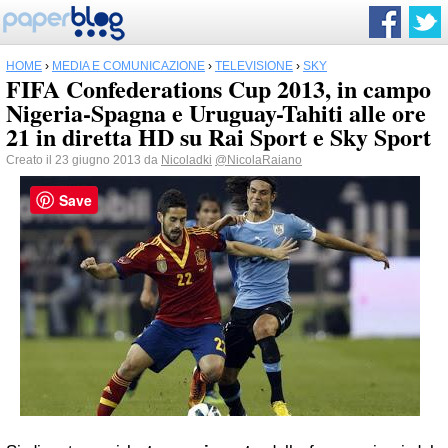
HOME
›
MEDIA E COMUNICAZIONE
›
TELEVISIONE
›
SKY
FIFA Confederations Cup 2013, in campo
Nigeria-Spagna e Uruguay-Tahiti alle ore
21 in diretta HD su Rai Sport e Sky Sport
Creato il 23 giugno 2013 da
Nicoladki
@NicolaRaiano
Save