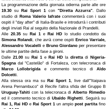
La programmazione della giornata odierna parte alle ore
19.30
su
Rai Sport 1
con
"Diretta Azzurra"
. Dallo
studio di
Roma
Valerio Iafrate
commenterà con i suoi
ospiti il "day after" di Italia-Brasile e introdurrà i contributi
degli inviati Rai al seguito della Nazionale di Prandelli.
Alle
20.35
su
Rai 1
e
Rai HD
lo studio condotto da
Simona Rolandi
, che avrà come ospiti
Enrico Varriale,
Alessandro Vocalelli
e
Bruno Giordano
per presentare
le ultime partite della fase a gironi.
Dalle
21.00
su
Rai 1
e
Rai HD
la
diretta
di
Nigeria-
Spagna
dal "Castelão" di Fortaleza, con telecronaca di
Marco Lollobrigida
e commento tecnico di
Aldo
Dolcetti
.
Alla stessa ora ma su
Rai Sport 1
, live dall'"Itaipava
Arena Pernambuco" di Recife l'altra sfida del Gruppo B
Uruguay-Tahiti
con la telecronaca di
Alberto Rimedio
ed il commento tecnico di
Ubaldo Righetti
. Seguirà su
Rai 1, Rai HD
e
Rai Sport 1
un ampio
post partita
fino