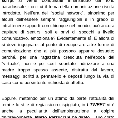
script
si viene conquistati innanzitutto dal tono
paradossale, con cui il tema della comunicazione risulta
introdotto. Nell’era dei “social network”, sinonimo per
alcuni dell’essere sempre raggiungibili e in grado di
intrattenere rapporti con chiunque nel mondo, può ancora
capitare di sentirsi soli e privi di sbocchi a livello
comunicativo, emozionale? Evidentemente sì. E allora ci
si deve ingegnare, al punto di recuperare altre forme di
comunicazione che ai più possono apparire desuete;
perché, per una ragazzina cresciuta nell’epoca del
“virtuale”, non è poi così scontato indirizzare a una
madre troppo spesso assente, distratta dal lavoro,
messaggi scritti a pennarello e deposti lungo la via di
casa come persistente richiesta di affetto.
Eppure, mettendo per un attimo da parte l’attualità dei
temi e lo stile di regia sicuro, spigliato, in
I TWEET
vi è
anche la peculiarità dell’ambientazione a colpire
favorevolmente.
Mario Parruccini
ha girato il suo corto