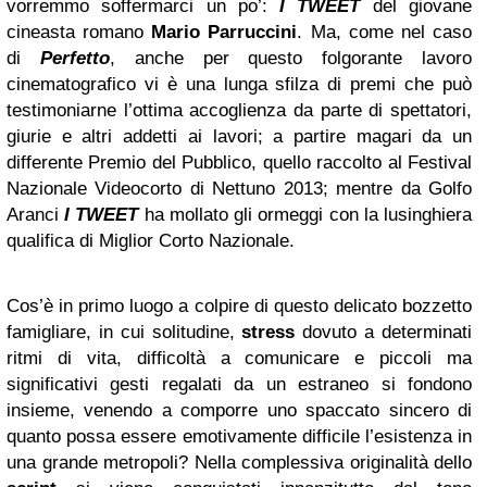
vorremmo soffermarci un po’:
I TWEET
del giovane
cineasta romano
Mario Parruccini
. Ma, come nel caso
di
Perfetto
, anche per questo folgorante lavoro
cinematografico vi è una lunga sfilza di premi che può
testimoniarne l’ottima accoglienza da parte di spettatori,
giurie e altri addetti ai lavori; a partire magari da un
differente Premio del Pubblico, quello raccolto al Festival
Nazionale Videocorto di Nettuno 2013; mentre da Golfo
Aranci
I TWEET
ha mollato gli ormeggi con la lusinghiera
qualifica di Miglior Corto Nazionale.
Cos’è in primo luogo a colpire di questo delicato bozzetto
famigliare, in cui solitudine,
stress
dovuto a determinati
ritmi di vita, difficoltà a comunicare e piccoli ma
significativi gesti regalati da un estraneo si fondono
insieme, venendo a comporre uno spaccato sincero di
quanto possa essere emotivamente difficile l’esistenza in
una grande metropoli? Nella complessiva originalità dello