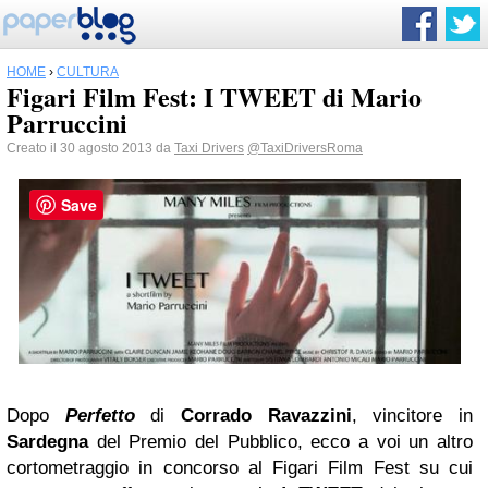
HOME
›
CULTURA
Figari Film Fest: I TWEET di Mario
Parruccini
Creato il 30 agosto 2013 da
Taxi Drivers
@TaxiDriversRoma
Save
Dopo
Perfetto
di
Corrado Ravazzini
, vincitore in
Sardegna
del Premio del Pubblico, ecco a voi un altro
cortometraggio in concorso al Figari Film Fest su cui