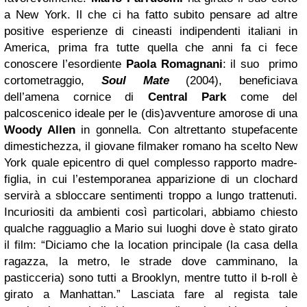
a New York. Il che ci ha fatto subito pensare ad altre
positive esperienze di cineasti indipendenti italiani in
America, prima fra tutte quella che anni fa ci fece
conoscere l’esordiente
Paola Romagnani
: il suo primo
cortometraggio,
Soul Mate
(2004), beneficiava
dell’amena cornice di
Central Park
come del
palcoscenico ideale per le (dis)avventure amorose di una
Woody Allen
in gonnella. Con altrettanto stupefacente
dimestichezza, il giovane filmaker romano ha scelto New
York quale epicentro di quel complesso rapporto madre-
figlia, in cui l’estemporanea apparizione di un clochard
servirà a sbloccare sentimenti troppo a lungo trattenuti.
Incuriositi da ambienti così particolari, abbiamo chiesto
qualche ragguaglio a Mario sui luoghi dove è stato girato
il film: “Diciamo che la location principale (la casa della
ragazza, la metro, le strade dove camminano, la
pasticceria) sono tutti a Brooklyn, mentre tutto il b-roll è
girato a Manhattan.” Lasciata fare al regista tale