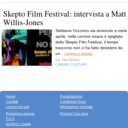
Skepto Film Festival: intervista a Matt
Willis-Jones
Sebbene l’incontro sia avvenuto a metà
aprile, nella cornice vivace e spigliata
dello Skepto Film Festival, il tempo
trascorso non ci ha fatto desistere da
un...
Leggere il seguito
Da
Taxi Drivers
CINEMA
CULTURA
,
Home
Presentazione
Contatti
Condizioni d'uso
Lavora con noi
Informazioni azienda
Rassegna stampa
Proponi il tuo blog
F.A.Q.
Gestisci i cookie