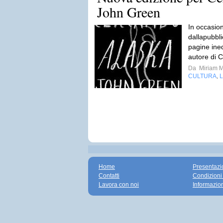
John Green
In occasio
dallapubbli
pagine ined
autore di C
Da
Miriam M
CULTURA
L
,
Home
Presentazi
Contatti
Condizioni
Lavora con noi
Informazio