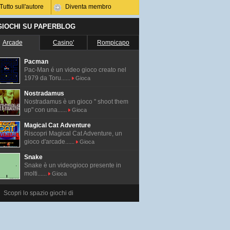
Tutto sull'autore
Diventa membro
 GIOCHI SU PAPERBLOG
Arcade
Casino'
Rompicapo
Pacman
Pac-Man é un video gioco creato nel
1979 da Toru......
Gioca
Nostradamus
Nostradamus è un gioco " shoot them
up" con una......
Gioca
Magical Cat Adventure
Riscopri Magical Cat Adventure, un
gioco d'arcade......
Gioca
Snake
Snake è un videogioco presente in
molti......
Gioca
Scopri lo spazio giochi di