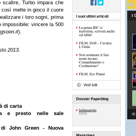
 scaltre, Turbo impara che
così mette in gioco il cuore
I
realizzare i loro sogni, prima
I suoi ultimi articoli
o impossibile: vincere la 500
La penna BIC si
trasforma, scriverà anche
gsoon.it
).
sui tablet
FILM. Drift – Cavalca
L’Onda
sto 2013.
Non nominare il Suo
nome invano.
Comandamento o
Costituzione?
FILM. Eco Planet
Vedi tutti
Dossier Paperblog
 di carta
Indianapolis
a e presto nelle sale
Mete
" di John Green - Nuova
Magazines