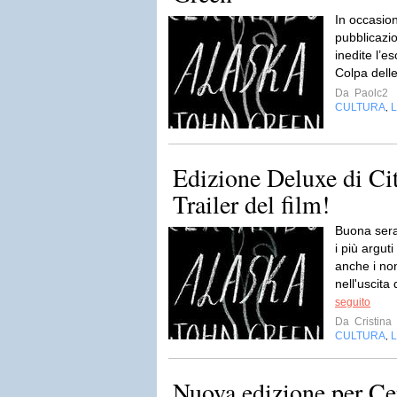
In occasio
pubblicazi
inedite l’e
Colpa delle
Da
Paolc2
CULTURA
L
,
Edizione Deluxe di Cit
Trailer del film!
Buona sera 
i più argut
anche i non
nell'uscita 
seguito
Da
Cristina
CULTURA
L
,
Nuova edizione per C