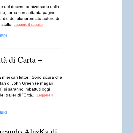
ne del decimo anniversario dalla
one, torna con settanta pagine
sordio del pluripremiato autore di
 stelle.
Leggere il seguito
IBRI
tà di Carta +
miei cari lettori! Sono sicura che
i fan di John Green (e magari
) si saranno imbattuti oggi
del trailer di "Città...
Leggere il
IBRI
ercando AlasKa di