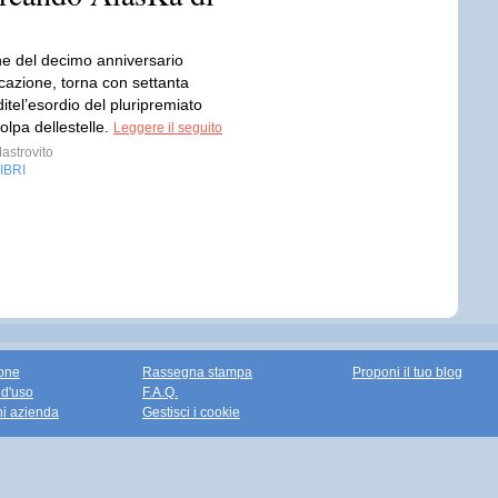
ne del decimo anniversario
cazione, torna con settanta
itel’esordio del pluripremiato
olpa dellestelle.
Leggere il seguito
astrovito
IBRI
one
Rassegna stampa
Proponi il tuo blog
 d'uso
F.A.Q.
ni azienda
Gestisci i cookie