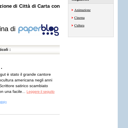
ione di Città di Carta con
Animazione
Cinema
Cultura
ina di
icoli :
.
ut è stato il grande cantore
ocultura americana negli anni
crittore satirico scambiato
n una facile...
Leggere il seguito
IBRI