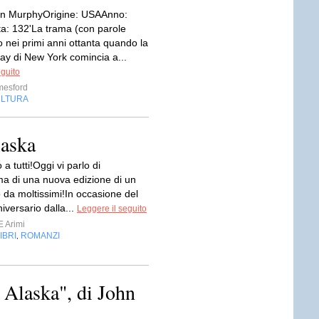
an MurphyOrigine: USAAnno:
a: 132'La trama (con parole
 nei primi anni ottanta quando la
ay di New York comincia a...
eguito
mesford
LTURA
laska
a tutti!Oggi vi parlo di
ma di una nuova edizione di un
 da moltissimi!In occasione del
versario dalla...
Leggere il seguito
E Arimi
IBRI
ROMANZI
,
Alaska", di John