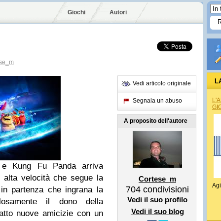
Giochi
Autori
ese_m
L
Vedi articolo originale
L'
Segnala un abuso
GI
A proposito dell'autore
r e Kung Fu Panda arriva
lta velocità che segue la
Cortese_m
Agi
704
condivisioni
in partenza che ingrana la
Vedi il suo profilo
losamente il dono della
Vedi il suo blog
atto nuove amicizie con un