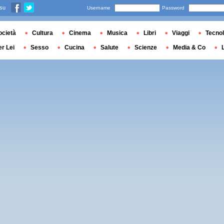
 su
Username
Password
ocietà
Cultura
Cinema
Musica
Libri
Viaggi
Tecnol
er Lei
Sesso
Cucina
Salute
Scienze
Media & Co