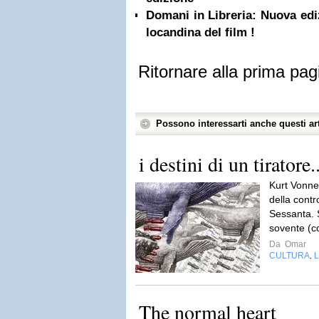
Domani in Libreria: Nuova ediz
locandina del film !
Ritornare alla prima pag
Possono interessarti anche questi art
i destini di un tiratore..
Kurt Vonneg
della contr
Sessanta. S
sovente (co
Da
Omar
CULTURA
L
,
The normal heart