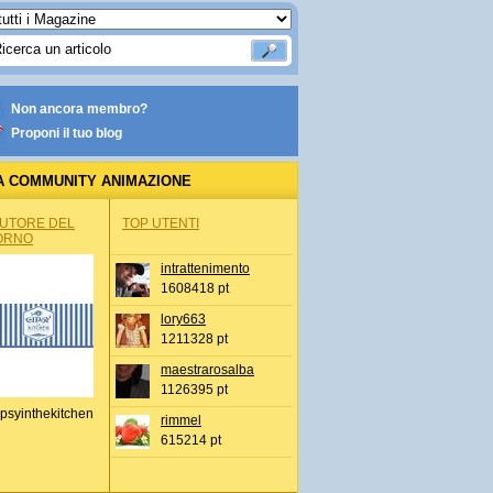
Non ancora membro?
Proponi il tuo blog
A COMMUNITY ANIMAZIONE
AUTORE DEL
TOP UTENTI
ORNO
intrattenimento
1608418 pt
lory663
1211328 pt
maestrarosalba
1126395 pt
psyinthekitchen
rimmel
615214 pt