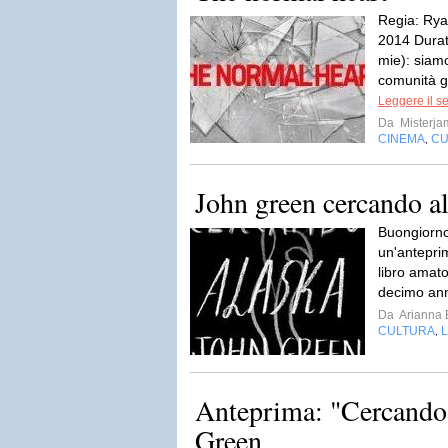
Regia: Ry
2014 Durat
mie): siamo
comunità g
Leggere il s
Da
Misterja
CINEMA
CU
,
John green cercando a
Buongiorno 
un'antepri
libro amato
decimo anni
Da
Arianna 
CULTURA
L
,
Anteprima: "Cercando 
Green