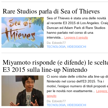
Rare Studios parla di Sea of Thieves
Sea of Thieves è stata una delle novità
al recente E3 2015 di Los Angeles. Crai
Duncan ed Adam Park di Rare Studios
hanno parlato nel corso di una
intervista...
Leggere il seguito
Da
Edoedo77
TECNOLOGIA
VIDEOGIOCHI
,
Miyamoto risponde (e difende) le scelt
E3 2015 sulla line-up Nintendo
Ci sono state delle critiche alla line-up di
Nintendo nel corso dell’E3 2015. Tra i
motivi, l’esiguo numero di titoli proposti 
per le novità non esattamente...
Leggere 
seguito
Da
Edoedo77
TECNOLOGIA
VIDEOGIOCHI
,