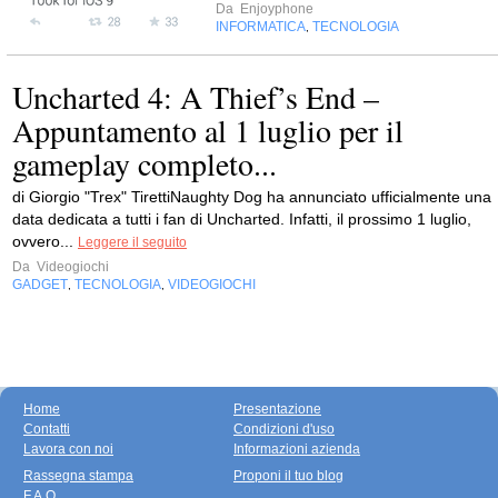
Da
Enjoyphone
INFORMATICA
TECNOLOGIA
,
Uncharted 4: A Thief’s End –
Appuntamento al 1 luglio per il
gameplay completo...
di Giorgio "Trex" TirettiNaughty Dog ha annunciato ufficialmente una
data dedicata a tutti i fan di Uncharted. Infatti, il prossimo 1 luglio,
ovvero...
Leggere il seguito
Da
Videogiochi
GADGET
TECNOLOGIA
VIDEOGIOCHI
,
,
Home
Presentazione
Contatti
Condizioni d'uso
Lavora con noi
Informazioni azienda
Rassegna stampa
Proponi il tuo blog
F.A.Q.