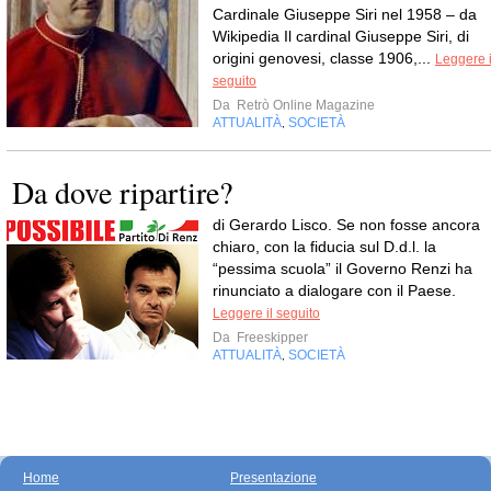
Cardinale Giuseppe Siri nel 1958 – da
Wikipedia Il cardinal Giuseppe Siri, di
origini genovesi, classe 1906,...
Leggere i
seguito
Da
Retrò Online Magazine
ATTUALITÀ
SOCIETÀ
,
Da dove ripartire?
di Gerardo Lisco. Se non fosse ancora
chiaro, con la fiducia sul D.d.l. la
“pessima scuola” il Governo Renzi ha
rinunciato a dialogare con il Paese.
Leggere il seguito
Da
Freeskipper
ATTUALITÀ
SOCIETÀ
,
Home
Presentazione