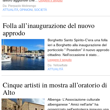
lavoro aggiuntivi che...
Leggere il seguito
Da
Pierpaolo Molinengo
ATTUALITÀ
OPINIONI
SOCIETÀ
,
,
Folla all’inaugurazione del nuovo
approdo
Borghetto Santo Spirito-C'era una folla
ieri a Borghetto alla inaugurazione del
porticciolo " Poseidon" il nuovo approdo
cittadino. Nell'occasione è stato...
Leggere il seguito
Da
Yellowflate
ATTUALITÀ
Cinque artisti in mostra all’oratorio di
Alto
Albenga- L'Associazione culturale
albenganese " Amici nell'arte" ha
organizzato nell'entroterra ingauno una