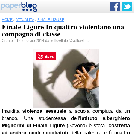
HOME
›
ATTUALITÀ
›
FINALE LIGURE
Finale Ligure In quattro violentano una
compagna di classe
Creato il 12 febbraio 2014 da
Yellowflate
@yellowflate
Save
Inaudita
violenza sessuale
a scuola compiuta da un
branco. Una studentessa dell’
istituto alberghiero
Migliorini di Finale Ligure
(Savona) è stata
costretta
ad andare negli spogliatoti
della palestra e lì quattro