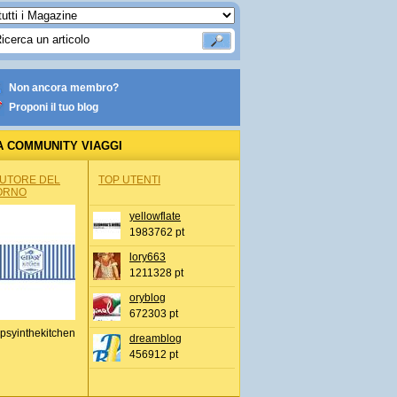
Non ancora membro?
Proponi il tuo blog
A COMMUNITY VIAGGI
AUTORE DEL
TOP UTENTI
ORNO
yellowflate
1983762 pt
lory663
1211328 pt
oryblog
672303 pt
psyinthekitchen
dreamblog
456912 pt