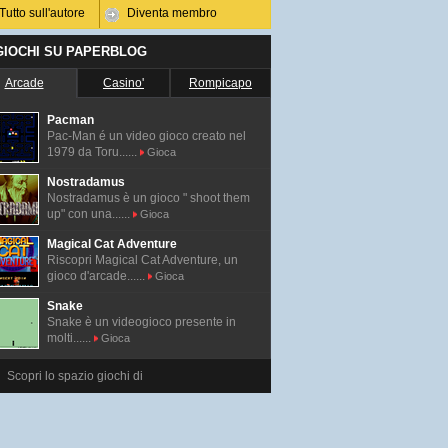
Tutto sull'autore
Diventa membro
 GIOCHI SU PAPERBLOG
Arcade
Casino'
Rompicapo
Pacman
Pac-Man é un video gioco creato nel
1979 da Toru......
Gioca
Nostradamus
Nostradamus è un gioco " shoot them
up" con una......
Gioca
Magical Cat Adventure
Riscopri Magical Cat Adventure, un
gioco d'arcade......
Gioca
Snake
Snake è un videogioco presente in
molti......
Gioca
Scopri lo spazio giochi di