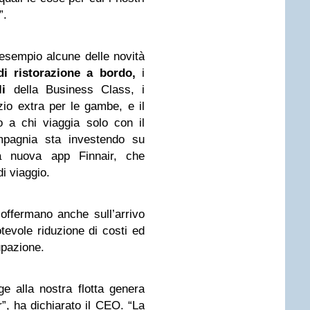
”.
 esempio alcune delle novità
di ristorazione a bordo,
i
li
della Business Class, i
o extra per le gambe, e il
o a chi viaggia solo con il
mpagnia sta investendo su
 la nuova app Finnair, che
di viaggio.
ffermano anche sull’arrivo
tevole riduzione di costi ed
upazione.
 alla nostra flotta genera
r”, ha dichiarato il CEO. “La