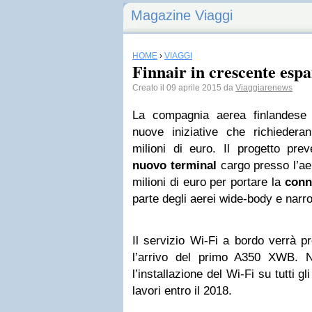
Magazine Viaggi
HOME
›
VIAGGI
Finnair in crescente esp
Creato il 09 aprile 2015 da
Viaggiarenews
La compagnia aerea finlandes
nuove iniziative che richieder
milioni di euro. Il progetto pr
nuovo terminal
cargo presso l’aer
milioni di euro per portare la
conn
parte degli aerei wide-body e narro
Il servizio Wi-Fi a bordo verrà p
l’arrivo del primo A350 XWB. Ne
l’installazione del Wi-Fi su tutti 
lavori entro il 2018.