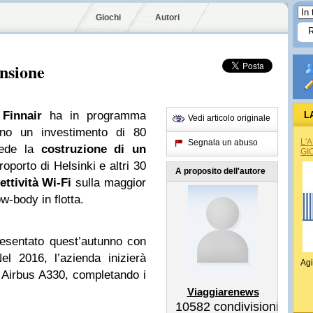
Giochi
Autori
ansione
e
Finnair
ha in programma
L
Vedi articolo originale
anno un investimento di 80
L'
Segnala un abuso
evede la
costruzione di un
GI
oporto di Helsinki e altri 30
A proposito dell'autore
ettività Wi-Fi
sulla maggior
w-body in flotta.
resentato quest’autunno con
l 2016, l’azienda inizierà
Agi
gli Airbus A330, completando i
Viaggiarenews
10582
condivisioni