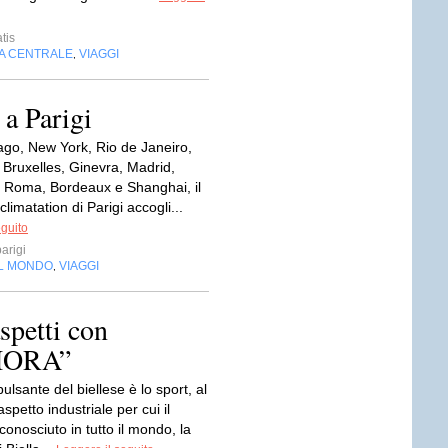
tis
IA CENTRALE
VIAGGI
,
a Parigi
go, New York, Rio de Janeiro,
 Bruxelles, Ginevra, Madrid,
 Roma, Bordeaux e Shanghai, il
climatation di Parigi accogli...
eguito
parigi
EL MONDO
VIAGGI
,
aspetti con
HORA”
pulsante del biellese è lo sport, al
aspetto industriale per cui il
 conosciuto in tutto il mondo, la