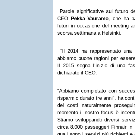
Parole significative sul futuro d
CEO
Pekka Vauramo
, che ha pa
futuri in occasione del meeting an
scorsa settimana a Helsinki.
“Il 2014 ha rappresentato una 
abbiamo buone ragioni per essere o
Il 2015 segna l’inizio di una fa
dichiarato il CEO.
“Abbiamo completato con succe
risparmio durato tre anni”, ha cont
dei costi naturalmente prosegu
momento il nostro focus è incentr
Stiamo sviluppando diversi servizi
circa 8.000 passeggeri Finnair in 
quali sono i servizi più richiesti e 