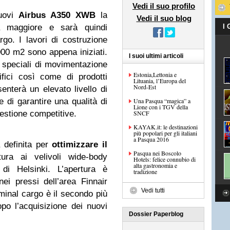
Vedi il suo profilo
nuovi
Airbus A350 XWB
la
Vedi il suo blog
rà maggiore e sarà quindi
I
go. I lavori di costruzione
000 m2 sono appena iniziati.
I suoi ultimi articoli
speciali di movimentazione
Estonia,Lettonia e
ifici così come di prodotti
Lituania, l’Europa del
Nord-Est
senterà un elevato livello di
 di garantire una qualità di
Una Pasqua “magica” a
Lione con i TGV della
estione competitive.
SNCF
KAYAK.it: le destinazioni
più popolari per gli italiani
a Pasqua 2016
 definita per
ottimizzare il
Pasqua nei Boscolo
ura ai velivoli wide-body
Hotels: felice connubio di
alta gastronomia e
 di Helsinki. L’apertura è
tradizione
ei pressi dell’area Finnair
Vedi tutti
minal cargo è il secondo più
po l’acquisizione dei nuovi
Dossier Paperblog