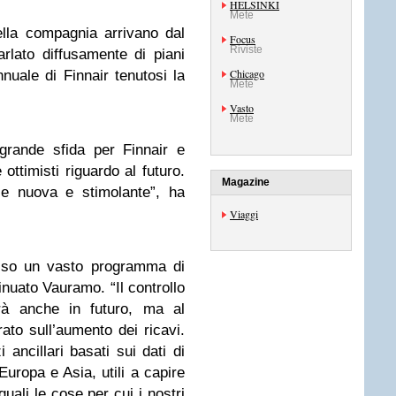
HELSINKI
Mete
ella compagnia arrivano dal
Focus
Riviste
rlato diffusamente di piani
Chicago
nuale di Finnair tenutosi la
Mete
Vasto
Mete
grande sfida per Finnair e
ttimisti riguardo al futuro.
Magazine
se nuova e stimolante”, ha
Viaggi
sso un vasto programma di
inuato Vauramo. “Il controllo
irà anche in futuro, ma al
ato sull’aumento dei ricavi.
 ancillari basati sui dati di
Europa e Asia, utili a capire
quali le cose per cui i nostri