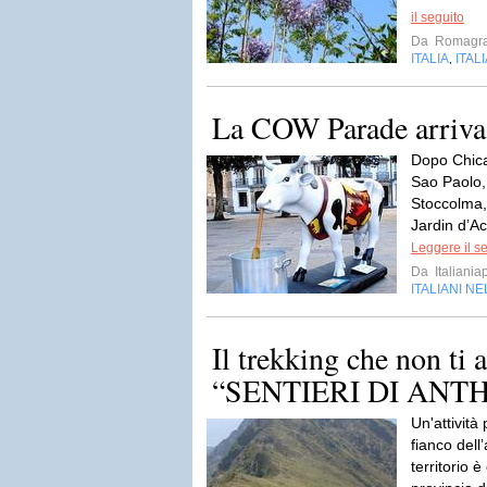
il seguito
Da
Romagra
ITALIA
ITAL
,
La COW Parade arriva 
Dopo Chica
Sao Paolo,
Stoccolma,
Jardin d’Ac
Leggere il s
Da
Italiania
ITALIANI N
Il trekking che non ti 
“SENTIERI DI ANT
Un'attività 
fianco dell’
territorio è