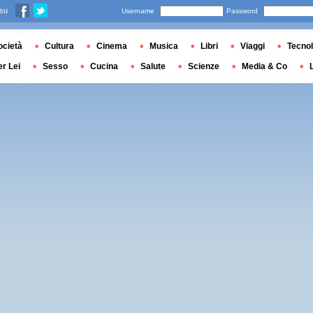
 su
Username
Password
ocietà
Cultura
Cinema
Musica
Libri
Viaggi
Tecnol
er Lei
Sesso
Cucina
Salute
Scienze
Media & Co