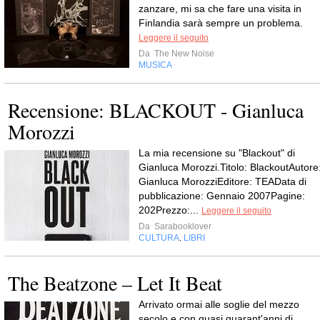
zanzare, mi sa che fare una visita in
Finlandia sarà sempre un problema.
Leggere il seguito
Da
The New Noise
MUSICA
Recensione: BLACKOUT - Gianluca
Morozzi
La mia recensione su "Blackout" di
Gianluca Morozzi.Titolo: BlackoutAutore
Gianluca MorozziEditore: TEAData di
pubblicazione: Gennaio 2007Pagine:
202Prezzo:...
Leggere il seguito
Da
Sarabooklover
CULTURA
LIBRI
,
The Beatzone – Let It Beat
Arrivato ormai alle soglie del mezzo
secolo e con quasi quarant'anni di