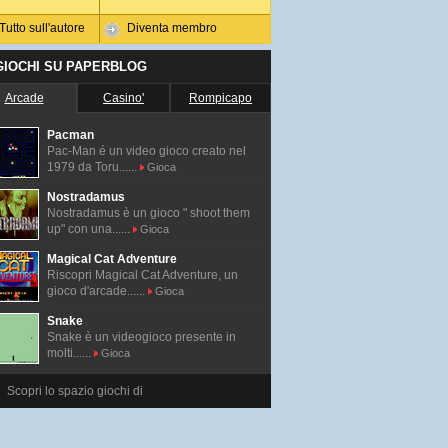
Tutto sull'autore
Diventa membro
 GIOCHI SU PAPERBLOG
Arcade
Casino'
Rompicapo
Pacman
Pac-Man é un video gioco creato nel
1979 da Toru......
Gioca
Nostradamus
Nostradamus è un gioco " shoot them
up" con una......
Gioca
Magical Cat Adventure
Riscopri Magical Cat Adventure, un
gioco d'arcade......
Gioca
Snake
Snake è un videogioco presente in
molti......
Gioca
Scopri lo spazio giochi di