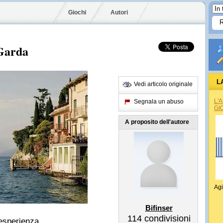
Giochi
Autori
 Garda
L
Vedi articolo originale
L'
Segnala un abuso
GI
A proposito dell'autore
Agi
Bifinser
114
condivisioni
 esperienza