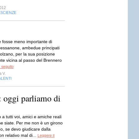
012
SCIENZE
,
 fosse meno importante di
ressanone, ambedue principati
Bolzano, per la sua posizione
nte vicina al passo del Brennero
l seguito
 V.
ALENTI
: oggi parliamo di
a tutti voi, amici e amiche reali
che siate. Per me non è un girono
o, se devo giudicare dalla
on relativo mal di...
Leggere il