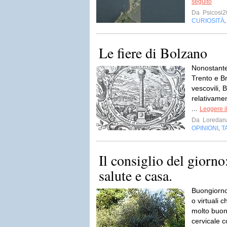
seguito
Da
Psicosi2
CURIOSITÀ
Le fiere di Bolzano
Nonostante
Trento e B
vescovili, 
relativame
...
Leggere i
Da
Loredana
OPINIONI
T
,
Il consiglio del giorno
salute e casa.
Buongiorno 
o virtuali 
molto buon
cervicale c