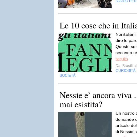
DIARIO PE
Le 10 cose che in Itali
Noi italiani
dire le par
Queste son
secondo un
seguito
Da
Brasilital
CURIOSITÀ
SOCIETÀ
Nessie e’ ancora viva 
mai esistita?
Un nostro c
domande o 
articolo del
di Nessie, 