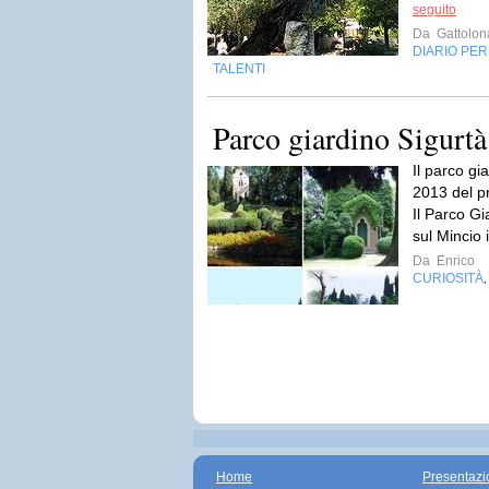
seguito
Da
Gattolo
DIARIO PE
TALENTI
Parco giardino Sigurtà
Il parco gi
2013 del pre
Il Parco Gi
sul Mincio 
Da
Enrico
CURIOSITÀ
Home
Presentazi