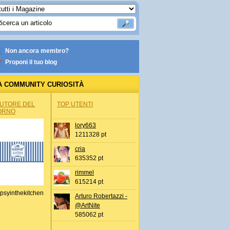
Non ancora membro?
Proponi il tuo blog
A COMMUNITY CURIOSITÀ
AUTORE DEL
TOP UTENTI
ORNO
lory663
1211328 pt
cria
635352 pt
rimmel
615214 pt
psyinthekitchen
Arturo Robertazzi -
@ArtNite
585062 pt