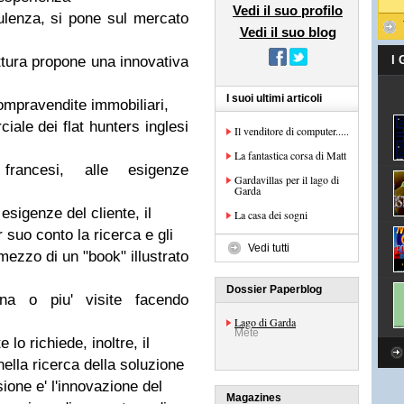
Vedi il suo profilo
sulenza, si pone sul mercato
Vedi il suo blog
uttura propone una innovativa
I
I suoi ultimi articoli
compravendite immobiliari,
ale dei flat hunters inglesi
Il venditore di computer.....
La fantastica corsa di Matt
francesi, alle esigenze
Gardavillas per il lago di
Garda
 esigenze del cliente, il
La casa dei sogni
 suo conto la ricerca e gli
Vedi tutti
mezzo di un "book" illustrato
Dossier Paperblog
una o piu' visite facendo
Lago di Garda
Mete
e lo richiede, inoltre, il
ella ricerca della soluzione
sione e' l'innovazione del
Magazines