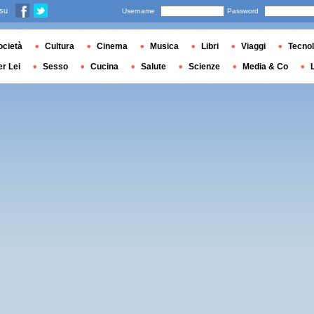
 su
Username
Password
ocietà
Cultura
Cinema
Musica
Libri
Viaggi
Tecnol
er Lei
Sesso
Cucina
Salute
Scienze
Media & Co