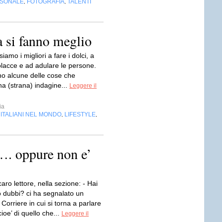
RSONALE
FOTOGRAFIA
TALENTI
,
,
a si fanno meglio
 siamo i migliori a fare i dolci, a
olacce e ad adulare le persone.
o alcune delle cose che
a (strana) indagine...
Leggere il
ia
ITALIANI NEL MONDO
LIFESTYLE
,
,
,
…. oppure non e’
aro lettore, nella sezione: - Hai
dubbi? ci ha segnalato un
 Corriere in cui si torna a parlare
cioe’ di quello che...
Leggere il