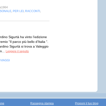
na1964
RSONALE
PER LEI
RACCONTI
,
,
,
ardino Sigurtà ha vinto l’edizione
mio “Il parco più bello d’Italia “.
ardino Sigurtà si trova a Valeggio
in...
Leggere il seguito
VIAGGI
,
one
Rassegna stampa
Proponi il tuo blog