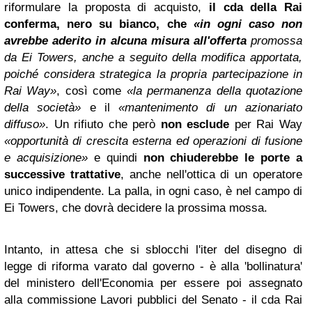
riformulare la proposta di acquisto,
il cda della Rai
conferma, nero su bianco, che
«in ogni caso non
avrebbe aderito in alcuna misura all'offerta
promossa
da Ei Towers, anche a seguito della modifica apportata,
poiché considera strategica la propria partecipazione in
Rai Way»
, così come
«la permanenza della quotazione
della società»
e il
«mantenimento di un azionariato
diffuso»
. Un rifiuto che però
non esclude
per Rai Way
«opportunità di crescita esterna ed operazioni di fusione
e acquisizione»
e quindi
non chiuderebbe le porte a
successive trattative
, anche nell'ottica di un operatore
unico indipendente. La palla, in ogni caso, è nel campo di
Ei Towers, che dovrà decidere la prossima mossa.
Intanto, in attesa che si sblocchi l'iter del disegno di
legge di riforma varato dal governo - è alla 'bollinatura'
del ministero dell'Economia per essere poi assegnato
alla commissione Lavori pubblici del Senato - il cda Rai