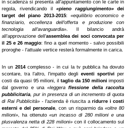
in scadenza si presenta all'appuntamento con le carte in
regola, rivendicando il
«pieno raggiungimento»
dei
target del piano 2013-2015
:
«equilibrio economico e
finanziario, eccellenza dell'offerta e produzione con
tecnologia all'avanguardia»
. Il bilancio andrà
all'approvazione dell'
assemblea dei soci convocata per
il 25 e 26 maggio
: fino a quel momento - salvo possibili
proroghe - l'attuale vertice resterà formalmente in carica.
In un
2014
complesso - in cui la tv pubblica ha dovuto
scontare, tra l'altro, l'impatto degli
eventi sportivi
per
costi da quasi 95 milioni, il
taglio da 150 milioni
imposti
dal governo e una
«leggera
flessione della raccolta
pubblicitaria
, pur in presenza di un incremento di quota
di Rai Pubblicità»
- l'azienda è riuscita a
ridurre i costi
esterni e del personale
, con un risparmio da
«oltre 80
milioni»
, ha ottenuto
«un incasso di 280 milioni e una
plusvalenza netta di 228 milioni»
con il collocamento sul