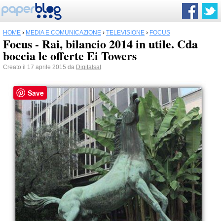
HOME
›
MEDIA E COMUNICAZIONE
›
TELEVISIONE
›
FOCUS
Focus - Rai, bilancio 2014 in utile. Cda
boccia le offerte Ei Towers
Creato il 17 aprile 2015 da
Digitalsat
Save