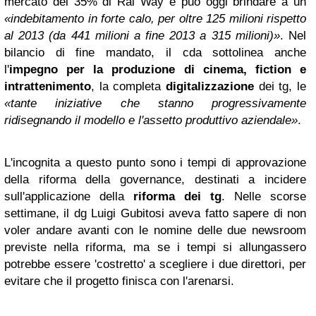
mercato del 35% di Rai Way e può oggi brindare a un
«indebitamento in forte calo, per oltre 125 milioni rispetto
al 2013 (da 441 milioni a fine 2013 a 315 milioni)»
. Nel
bilancio di fine mandato, il cda sottolinea anche
l'
impegno per la produzione di cinema, fiction e
intrattenimento
, la completa
digitalizzazione
dei tg, le
«tante iniziative che stanno progressivamente
ridisegnando il modello e l'assetto produttivo aziendale»
.
L'incognita a questo punto sono i tempi di approvazione
della riforma della governance, destinati a incidere
sull'applicazione della
riforma dei tg
. Nelle scorse
settimane, il dg Luigi Gubitosi aveva fatto sapere di non
voler andare avanti con le nomine delle due newsroom
previste nella riforma, ma se i tempi si allungassero
potrebbe essere 'costretto' a scegliere i due direttori, per
evitare che il progetto finisca con l'arenarsi.