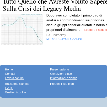
Tutto Quello che Avreste Voluto Saper
Sulla Crisi dei Legacy Media
Dopo aver com­ple­tato il primo giro di
ana­lisi e appro­fon­di­menti sui prin­ci­pali
cin­que gruppi edi­to­riali quo­tati in borsa 
pro­prie­tari di almeno u...
Leggere il seguit
Da
Pedroelrey
MEDIA E COMUNICAZIONE
Home
Presentazione
Contatti
Condizioni d'uso
Lavora con noi
Informazioni azienda
Rassegna stampa
Proponi il tuo blog
F.A.Q.
Gestisci i cookie