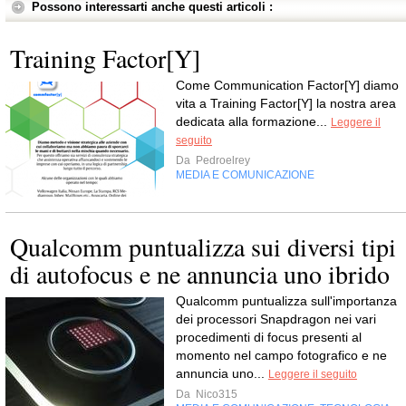
Possono interessarti anche questi articoli :
Training Factor[Y]
Come Com­mu­ni­ca­tion Factor[Y] diamo
vita a Trai­ning Factor[Y] la nostra area
dedi­cata alla for­ma­zione...
Leggere il
seguito
Da
Pedroelrey
MEDIA E COMUNICAZIONE
Qualcomm puntualizza sui diversi tipi
di autofocus e ne annuncia uno ibrido
Qualcomm puntualizza sull'importanza
dei processori Snapdragon nei vari
procedimenti di focus presenti al
momento nel campo fotografico e ne
annuncia uno...
Leggere il seguito
Da
Nico315