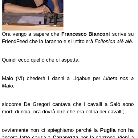
Ora
vengo a sapere
che
Francesco Bianconi
scrive su
FriendFeed che la faranno e si intitolerà
Follonica alè alè.
Quindi ecco quello che ci aspetta:
Malo (VI) chederà i danni a Ligabue per
Libera nos a
Malo
;
siccome De Gregori cantava che i cavalli a Salò sono
morti di noia, ora dovrà dire che era colpa dei cavalli;
ovviamente non ci spieghiamo perchè la
Puglia
non ha
ancora fatto causa a
Caparezza
per la canzone
Vieni a