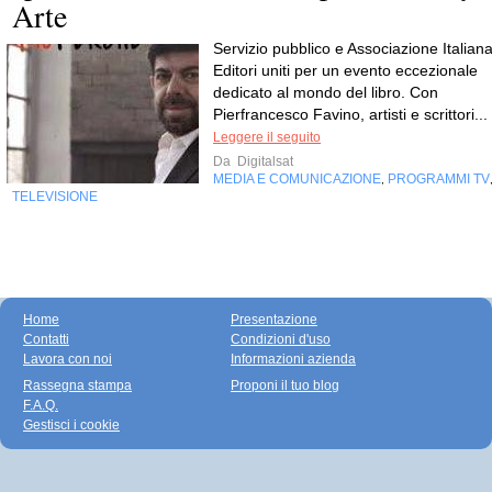
Arte
Servizio pubblico e Associazione Italian
Editori uniti per un evento eccezionale
dedicato al mondo del libro. Con
Pierfrancesco Favino, artisti e scrittori...
Leggere il seguito
Da
Digitalsat
MEDIA E COMUNICAZIONE
PROGRAMMI TV
,
TELEVISIONE
Home
Presentazione
Contatti
Condizioni d'uso
Lavora con noi
Informazioni azienda
Rassegna stampa
Proponi il tuo blog
F.A.Q.
Gestisci i cookie