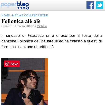
HOME
›
MEDIA E COMUNICAZIONE
Follonica alè alè
Creato il 31 marzo 2010 da
Michele
Il sindaco di
Follonica
si è offeso per il testo della
canzone Follonica dei
Baustelle
ed ha
chiesto
a questi di
fare una “canzone di rettifica”.
Save