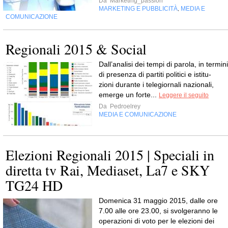
Da
Marketing_passion
MARKETING E PUBBLICITÀ
MEDIA E
,
COMUNICAZIONE
Regionali 2015 & Social
Dall’analisi dei tempi di parola, in ter­mini
di pre­senza di par­titi poli­tici e isti­tu­
zioni durante i tele­gior­nali nazio­nali,
emerge un forte...
Leggere il seguito
Da
Pedroelrey
MEDIA E COMUNICAZIONE
Elezioni Regionali 2015 | Speciali in
diretta tv Rai, Mediaset, La7 e SKY
TG24 HD
Domenica 31 maggio 2015, dalle ore
7.00 alle ore 23.00, si svolgeranno le
operazioni di voto per le elezioni dei