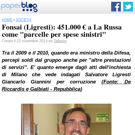
HOME
›
SOCIETÀ
Fonsai (Ligresti): 451.000 € a La Russa
come "parcelle per spese sinistri"
Creato il 22 novembre 2013 da
Tafanus
Tra il 2009 e il 2010, quando era ministro della Difesa,
percepì soldi dal gruppo anche per "altre prestazioni
di servizi". E' quanto emerge dagli atti dell'inchiesta
di
Milano
che vede indagati Salvatore Ligresti
Giancarlo Giannini
per corruzione
(Fonte: De
Riccardis e Galbiati - Repubblica)