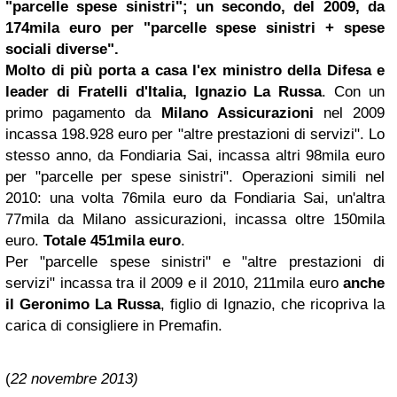
"parcelle spese sinistri"; un secondo, del 2009, da
174mila euro per "parcelle spese sinistri + spese
sociali diverse".
Molto di più porta a casa l'ex ministro della Difesa e
leader di Fratelli d'Italia, Ignazio La Russa
. Con un
primo pagamento da
Milano Assicurazioni
nel 2009
incassa 198.928 euro per "altre prestazioni di servizi". Lo
stesso anno, da Fondiaria Sai, incassa altri 98mila euro
per "parcelle per spese sinistri". Operazioni simili nel
2010: una volta 76mila euro da Fondiaria Sai, un'altra
77mila da Milano assicurazioni, incassa oltre 150mila
euro.
Totale 451mila euro
.
Per "parcelle spese sinistri" e "altre prestazioni di
servizi" incassa tra il 2009 e il 2010, 211mila euro
anche
il Geronimo La Russa
, figlio di Ignazio, che ricopriva la
carica di consigliere in Premafin.
(
22 novembre 2013)