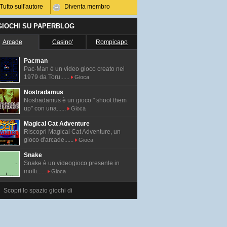
Tutto sull'autore
Diventa membro
 GIOCHI SU PAPERBLOG
Arcade
Casino'
Rompicapo
Pacman
Pac-Man é un video gioco creato nel
1979 da Toru......
Gioca
Nostradamus
Nostradamus è un gioco " shoot them
up" con una......
Gioca
Magical Cat Adventure
Riscopri Magical Cat Adventure, un
gioco d'arcade......
Gioca
Snake
Snake è un videogioco presente in
molti......
Gioca
Scopri lo spazio giochi di