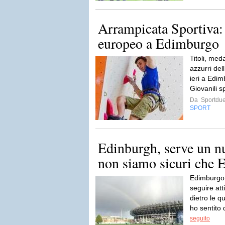
Arrampicata Sportiva:
europeo a Edimburgo
Titoli, med
azzurri del
ieri a Edi
Giovanili s
Da
Sportdue
SPORT
Edinburgh, serve un n
non siamo sicuri che Ea
Edimburgo 
seguire at
dietro le q
ho sentito 
seguito