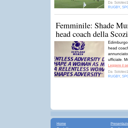
Da
Soloteo
RUGBY
SP
,
Femminile: Shade Mun
head coach della Scoz
Edimburgo 
head coach
annunciato
ufficiale. 
Leggere il s
Da
Soloteo
RUGBY
SP
,
Home
Presentazi