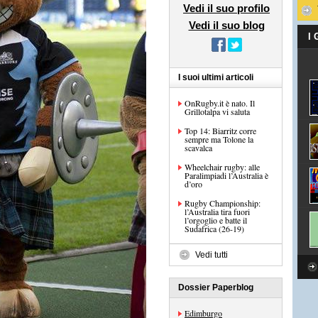
Vedi il suo profilo
Vedi il suo blog
I
I suoi ultimi articoli
OnRugby.it è nato. Il
Grillotalpa vi saluta
Top 14: Biarritz corre
sempre ma Tolone la
scavalca
Wheelchair rugby: alle
Paralimpiadi l’Australia è
d’oro
Rugby Championship:
l’Australia tira fuori
l’orgoglio e batte il
Sudafrica (26-19)
Vedi tutti
Dossier Paperblog
Edimburgo