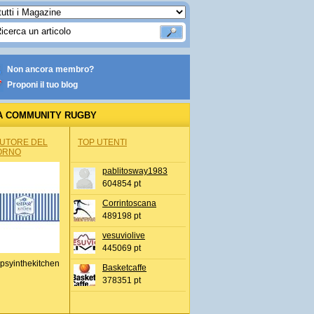
Non ancora membro?
Proponi il tuo blog
A COMMUNITY RUGBY
AUTORE DEL
TOP UTENTI
ORNO
pablitosway1983
604854 pt
Corrintoscana
489198 pt
vesuviolive
445069 pt
psyinthekitchen
Basketcaffe
378351 pt