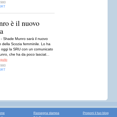
1980
ORT
ro è il nuovo
ia
- Shade Munro sarà il nuovo
 della Scozia femminile. Lo ha
 oggi la SRU con un comunicato
Munro, che ha da poco lasciat...
eguito
1980
ORT
one
Rassegna stampa
Proponi il tuo blog