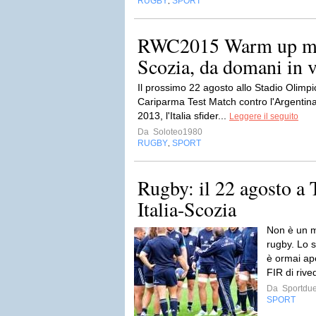
RUGBY
SPORT
,
RWC2015 Warm up mat
Scozia, da domani in ve
Il prossimo 22 agosto allo Stadio Olimpi
Cariparma Test Match contro l'Argentina 
2013, l'Italia sfider...
Leggere il seguito
Da
Soloteo1980
RUGBY
SPORT
,
Rugby: il 22 agosto a T
Italia-Scozia
Non è un mo
rugby. Lo 
è ormai ape
FIR di rive
Da
Sportdue
SPORT