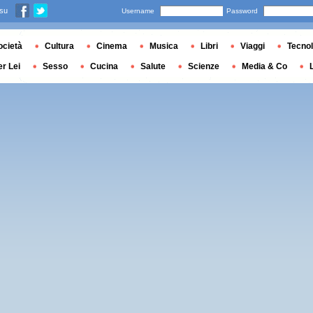
 su
Username
Password
ocietà
Cultura
Cinema
Musica
Libri
Viaggi
Tecnol
er Lei
Sesso
Cucina
Salute
Scienze
Media & Co