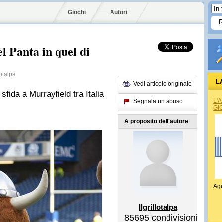
Giochi
Autori
 Panta in quel di
lotalpa
L
Vedi articolo originale
fida a Murrayfield tra Italia
L'
Segnala un abuso
GI
A proposito dell'autore
Agi
Ilgrillotalpa
85695
condivisioni