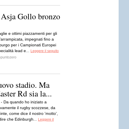
 Asja Gollo bronzo
aglie e ottimi piazzamenti per gli
l’arrampicata, impegnati fino a
mburgo per i Campionati Europei
pecialità lead e...
Leggere il seguito
puntozero
uovo stadio. Ma
ster Rd sia la...
- Da quando ho iniziato a
tivamente il rugby scozzese, da
uinte, come dice il nostro 'motto',
dire che Edinburgh...
Leggere il