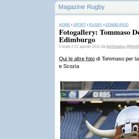
Magazine Rugby
HOME
›
SPORT
›
RUGBY
›
EDIMBURGO
Fotogallery: Tommaso Del
Edimburgo
Creato il 21 agosto 2011 da
Ilgrillotalpa
@IlGril
Qui le altre foto
di Tommaso per la s
e Scozia