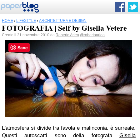
HOME
›
LIFESTYLE
›
ARCHITETTURA E DESIGN
FOTOGRAFIA | Self by Gisella Vetere
Creato il 21 novembre 2010 da
Roberto Arleo
@robertoarleo
Save
L'atmosfera si divide tra favola e malinconia, è surreale.
Questi autoscatti sono della fotografa
Gisella