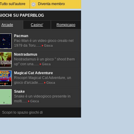
Tutto sull'autore
Diventa membro
 GIOCHI SU PAPERBLOG
Arcade
Casino'
Rompicapo
Pacman
Pac-Man é un video gioco creato nel
1979 da Toru......
Gioca
Nostradamus
Nostradamus è un gioco " shoot them
up" con una......
Gioca
Magical Cat Adventure
Riscopri Magical Cat Adventure, un
gioco d'arcade......
Gioca
Snake
Snake è un videogioco presente in
molti......
Gioca
Scopri lo spazio giochi di