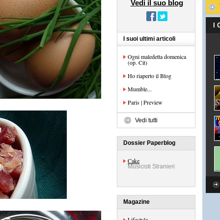
Vedi il suo blog
I
I suoi ultimi articoli
Ogni maledetta domenica
(op. Cit)
Ho riaperto il Blog
Mumble...
Paris | Preview
Vedi tutti
Dossier Paperblog
Cake
Musicisti Stranieri
Magazine
Lifestyle