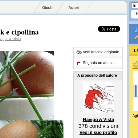
Giochi
Autori
k e cipollina
igo_a_vista
L
Vedi articolo originale
L'
Segnala un abuso
GI
A proposito dell'autore
Agi
Navigo A Vista
378
condivisioni
Vedi il suo profilo