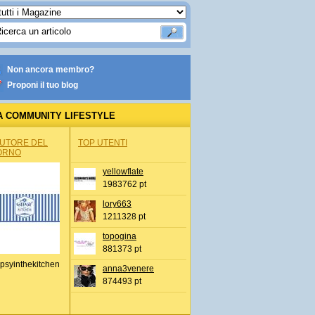
Non ancora membro?
Proponi il tuo blog
A COMMUNITY LIFESTYLE
AUTORE DEL
TOP UTENTI
ORNO
yellowflate
1983762 pt
lory663
1211328 pt
topogina
881373 pt
psyinthekitchen
anna3venere
874493 pt