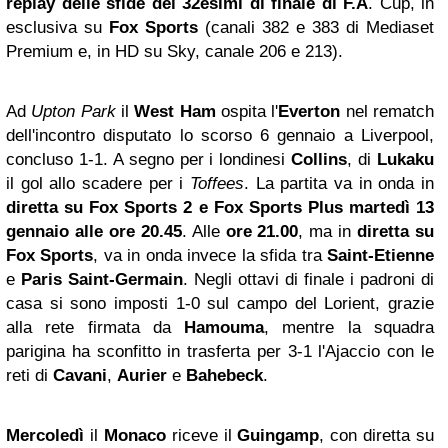
replay delle sfide dei 32esimi di finale di F.A
. Cup, in
esclusiva su
Fox Sports
(canali 382 e 383 di Mediaset
Premium e, in HD su Sky, canale 206 e 213).
Ad
Upton Park
il
West Ham
ospita l'
Everton
nel rematch
dell'incontro disputato lo scorso 6 gennaio a Liverpool,
concluso 1-1. A segno per i londinesi
Collins
, di
Lukaku
il gol allo scadere per i
Toffees
. La partita va in onda in
diretta su Fox Sports 2 e Fox Sports Plus martedì 13
gennaio alle ore 20.45
. Alle
ore 21.00
, ma in
diretta su
Fox Sports
, va in onda invece la sfida tra
Saint-Etienne
e
Paris Saint-Germain
. Negli ottavi di finale i padroni di
casa si sono imposti 1-0 sul campo del Lorient, grazie
alla rete firmata da
Hamouma
, mentre la squadra
parigina ha sconfitto in trasferta per 3-1 l'Ajaccio con le
reti di
Cavani
,
Aurier
e
Bahebeck
.
Mercoledì
il
Monaco
riceve il
Guingamp
, con diretta su