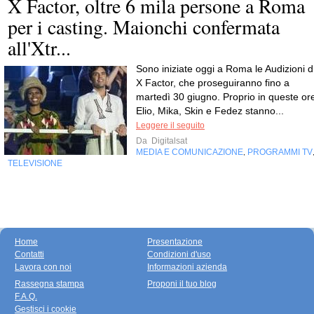
X Factor, oltre 6 mila persone a Roma
per i casting. Maionchi confermata
all'Xtr...
Sono iniziate oggi a Roma le Audizioni d
X Factor, che proseguiranno fino a
martedì 30 giugno. Proprio in queste or
Elio, Mika, Skin e Fedez stanno...
Leggere il seguito
Da
Digitalsat
MEDIA E COMUNICAZIONE
PROGRAMMI TV
,
TELEVISIONE
Home
Presentazione
Contatti
Condizioni d'uso
Lavora con noi
Informazioni azienda
Rassegna stampa
Proponi il tuo blog
F.A.Q.
Gestisci i cookie