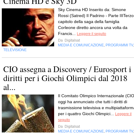
Cinema HD e Sky 3D
Sky Cinema HD Inserito da: Simone
Rossi (Satred) Il Padrino - Parte IIITerzo
capitolo della saga della famiglia
Corleone diretto ancora una volta da
Francis...
Leggere il seguito
Da
Digitalsat
MEDIA E COMUNICAZIONE
PROGRAMMI TV
,
TELEVISIONE
CIO assegna a Discovery / Eurosport i
diritti per i Giochi Olimpici dal 2018
al...
Il Comitato Olimpico Internazionale (CIO
oggi ha annunciato che tutti i diritti di
trasmissione televisiva e multipiattaform
per i quattro Giochi Olimpici...
Leggere il
seguito
Da
Digitalsat
MEDIA E COMUNICAZIONE
PROGRAMMI TV
,