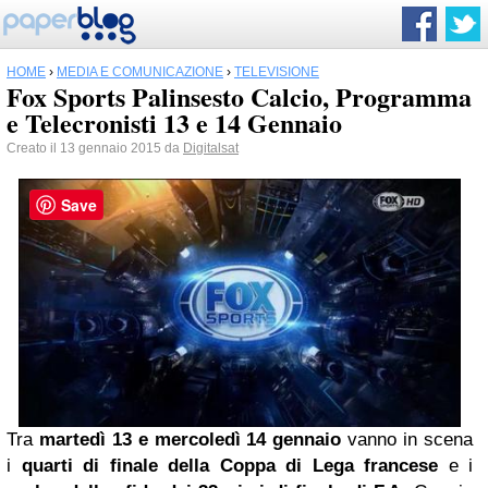
HOME
›
MEDIA E COMUNICAZIONE
›
TELEVISIONE
Fox Sports Palinsesto Calcio, Programma
e Telecronisti 13 e 14 Gennaio
Creato il 13 gennaio 2015 da
Digitalsat
Save
Tra
martedì 13 e mercoledì 14 gennaio
vanno in scena
i
quarti di finale della Coppa di Lega francese
e i