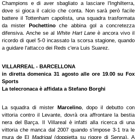
Champions e di aver sbagliato a lasciare l'Inghilterra,
dove si gioca il calcio che conta. Non sarà però facile
battere il Tottenham capolista, una squadra trasformata
da mister
Pochettino
che abbina gol a concretezza
difensiva. Anche se al
White Hart Lane
è ancora vivo il
ricordo di quel 5-0 incassato la scorsa stagione, quando
a guidare l'attacco dei Reds c'era Luis Suarez.
VILLARREAL - BARCELLONA
in diretta domenica 31 agosto alle ore 19.00 su Fox
Sports
La telecronaca è affidata a Stefano Borghi
La squadra di mister
Marcelino
, dopo il debutto con
vittoria contro il Levante, dovrà ora affrontare la bestia
nera del Barça. Il Villareal è infatti alla ricerca di una
vittoria che manca dal 2007 quando s'impose 3-1 tra le
mura de El
Madrigal
(doppietta su rigore di Senna). A