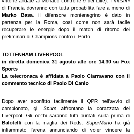
vittorie andate al Monaco contro le 9 del Lille). I
mastini
di Francia dovranno con tutta probabilità fare a meno di
Marko Basa
, il difensore montenegrino è dato in
partenza per la Roma, così come non sarà facile
recuperare le energie dopo il match di ritorno dei
preliminari di Champions contro il Porto.
TOTTENHAM-LIVERPOOL
in diretta domenica 31 agosto alle ore 14.30 su Fox
Sports
La telecronaca è affidata a Paolo Ciarravano con il
commento tecnico di Paolo Di Canio
Dopo aver sconfitto facilmente il QPR nell'avvio di
campionato, gli
Spurs
affrontano la corazzata del
Liverpool. Gli occhi saranno tutti puntati sulla prima di
Balotelli
con la maglia dei Reds.
SuperMario
ha già
infiammato l'arena annunciando di voler vincere la