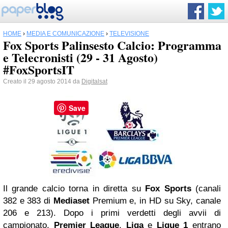
HOME
›
MEDIA E COMUNICAZIONE
›
TELEVISIONE
Fox Sports Palinsesto Calcio: Programma
e Telecronisti (29 - 31 Agosto)
#FoxSportsIT
Creato il 29 agosto 2014 da
Digitalsat
Save
Il grande calcio torna in diretta su
Fox Sports
(canali
382 e 383 di
Mediaset
Premium e, in HD su Sky, canale
206 e 213). Dopo i primi verdetti degli avvii di
campionato,
Premier League
,
Liga
e
Ligue 1
entrano