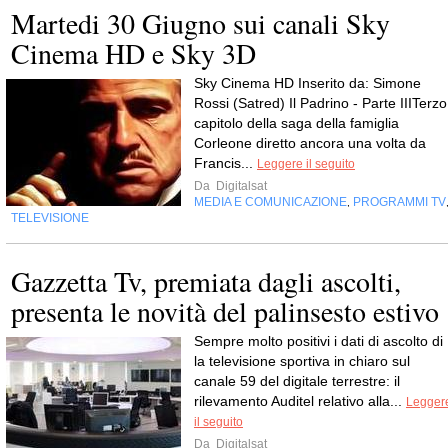
Martedi 30 Giugno sui canali Sky
Cinema HD e Sky 3D
Sky Cinema HD Inserito da: Simone
Rossi (Satred) Il Padrino - Parte IIITerzo
capitolo della saga della famiglia
Corleone diretto ancora una volta da
Francis...
Leggere il seguito
Da
Digitalsat
MEDIA E COMUNICAZIONE
PROGRAMMI TV
,
TELEVISIONE
Gazzetta Tv, premiata dagli ascolti,
presenta le novità del palinsesto estivo
Sempre molto positivi i dati di ascolto di 
la televisione sportiva in chiaro sul
canale 59 del digitale terrestre: il
rilevamento Auditel relativo alla...
Legger
il seguito
Da
Digitalsat