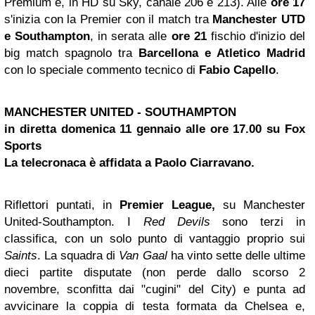
Premium e, in HD su Sky, canale 206 e 213). Alle
ore 17
s'inizia con la Premier con il match tra
Manchester UTD
e Southampton
, in serata alle
ore 21
fischio d'inizio del
big match spagnolo tra
Barcellona e Atletico Madrid
con lo speciale commento tecnico di
Fabio Capello
.
MANCHESTER UNITED -
SOUTHAMPTON
in diretta domenica 11 gennaio alle ore 17.00 su Fox
Sports
La telecronaca è affidata a Paolo Ciarravano.
Riflettori puntati, in
Premier League,
su Manchester
United-Southampton. I
Red Devils
sono terzi in
classifica, con un solo punto di vantaggio proprio sui
Saints
. La squadra di
Van Gaal
ha vinto sette delle ultime
dieci partite disputate (non perde dallo scorso 2
novembre, sconfitta dai "cugini" del City) e punta ad
avvicinare la coppia di testa formata da Chelsea e,