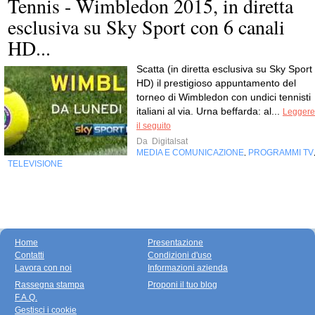
Tennis - Wimbledon 2015, in diretta
esclusiva su Sky Sport con 6 canali
HD...
Scatta (in diretta esclusiva su Sky Sport
HD) il prestigioso appuntamento del
torneo di Wimbledon con undici tennisti
italiani al via. Urna beffarda: al...
Leggere
il seguito
Da
Digitalsat
MEDIA E COMUNICAZIONE
PROGRAMMI TV
,
TELEVISIONE
Home
Presentazione
Contatti
Condizioni d'uso
Lavora con noi
Informazioni azienda
Rassegna stampa
Proponi il tuo blog
F.A.Q.
Gestisci i cookie