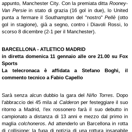
appunto, Manchester City. Con la premiata ditta
Rooney-
Van Persie
in stato di grazia (16 gol in due), lo United
punta a fermare il Southampton del "nostro"
Pellè
(otto
gol in stagione), già a segno, contro i Diavoli Rossi, lo
scorso 8 dicembre (2-1 per il Manchester).
BARCELLONA - ATLETICO MADRID
in diretta domenica 11 gennaio alle ore 21.00 su Fox
Sports
La telecronaca è affidata a Stefano Boghi, il
commento tecnico a Fabio Capello
Sarà senza alcun dubbio la gara del
Ni
ñ
o Torres
. Dopo
l'abbraccio dei 45 mila al
Calderon
per festeggiare il suo
ritorno a Madrid, l'ex rossonero farà il suo debutto in
campionato a distanza di 13 anni e mezzo dal primo in
maglia
colchoneros
. Ad attenderlo un Barcellona in rotta
di collisione: la fuga di notizia di una rottura insanabile