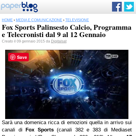
HOME
›
MEDIA E COMUNICAZIONE
›
TELEVISIONE
Fox Sports Palinsesto Calcio, Programma
e Telecronisti dal 9 al 12 Gennaio
Creato il 09 gennaio 2015 da
Digitalsat
Save
Sarà una domenica ricca di emozioni quella in arrivo sui
canali di
Fox Sports
(canali 382 e 383 di Mediaset