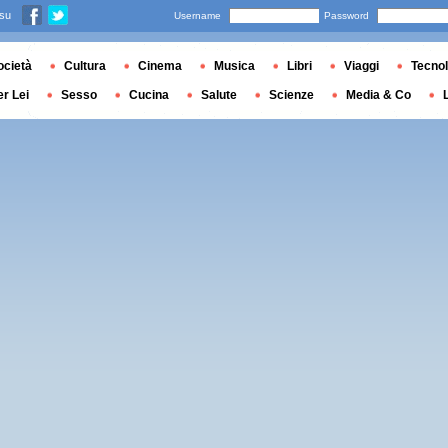
 su
Username
Password
ocietà
Cultura
Cinema
Musica
Libri
Viaggi
Tecnol
er Lei
Sesso
Cucina
Salute
Scienze
Media & Co