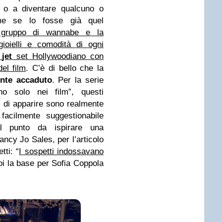
 o a diventare qualcuno o
me se lo fosse già quel
 gruppo di wannabe e la
gioielli e comodità di ogni
l
jet
set Hollywoodiano con
el film
. C’è di bello che la
ente accaduto
. Per la serie
 solo nei film”, questi
i di apparire sono realmente
facilmente suggestionabile
l punto da ispirare una
cy Jo Sales, per l’articolo
tti: “
I sospetti indossavano
poi la base per Sofia Coppola