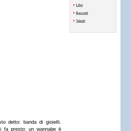
Libri
Racconti
Talenti
to detto: banda di gioielli.
i fa presto: un wannabe è