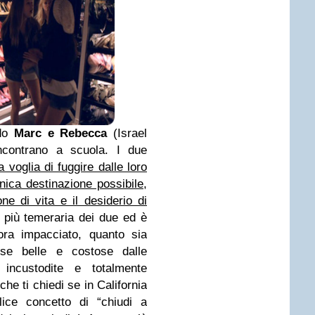
ndo
Marc e Rebecca
(Israel
ncontrano a scuola. I due
la voglia di fuggire dalle loro
ca destinazione possibile,
ne di vita e il desiderio di
 più temeraria dei due ed è
ora impacciato, quanto sia
cose belle e costose dalle
 incustodite e totalmente
che ti chiedi se in California
lice concetto di “chiudi a