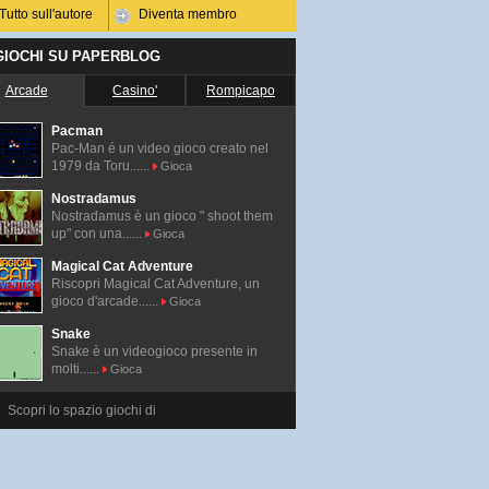
Tutto sull'autore
Diventa membro
 GIOCHI SU PAPERBLOG
Arcade
Casino'
Rompicapo
Pacman
Pac-Man é un video gioco creato nel
1979 da Toru......
Gioca
Nostradamus
Nostradamus è un gioco " shoot them
up" con una......
Gioca
Magical Cat Adventure
Riscopri Magical Cat Adventure, un
gioco d'arcade......
Gioca
Snake
Snake è un videogioco presente in
molti......
Gioca
Scopri lo spazio giochi di