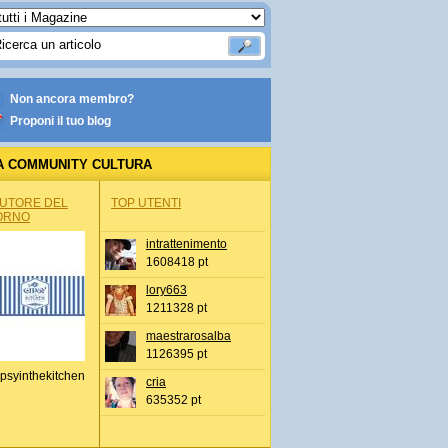
Non ancora membro?
Proponi il tuo blog
A COMMUNITY CULTURA
AUTORE DEL
TOP UTENTI
ORNO
intrattenimento
1608418 pt
lory663
1211328 pt
maestrarosalba
1126395 pt
psyinthekitchen
cria
635352 pt