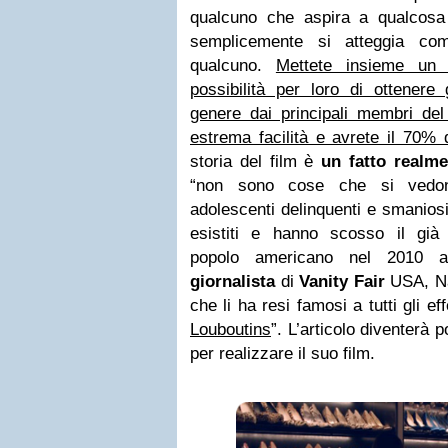
qualcuno che aspira a qualcosa
semplicemente si atteggia co
qualcuno.
Mettete insieme un
possibilità per loro di ottenere 
genere dai principali membri de
estrema facilità e avrete il 70% d
storia del film è
un fatto realm
“non sono cose che si vedono
adolescenti delinquenti e smanios
esistiti e hanno scosso il già 
popolo americano nel 2010 a
giornalista
di
Vanity Fair
USA, Nan
che li ha resi famosi a tutti gli effe
Louboutins
”. L’articolo diventerà 
per realizzare il suo film.