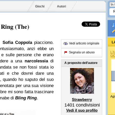
Giochi
Autori
 Ring (The)
di
Sofia Coppola
piacciono.
L
Vedi articolo originale
tusiasmato, anzi ebbe un
L'
Segnala un abuso
e e sulle persone che erano
GI
edere a una
narcolessia
di
A proposito dell'autore
data se non fossi stata io
ati e che dovrei dare una
, quando ho saputo del suo
enotata per una sua visione
bre mi sono fatta trascinare
Agi
annabe di
Bling Ring
.
Strawberry
1401
condivisioni
Vedi il suo profilo