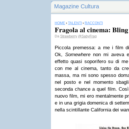
Magazine Cultura
HOME
›
TALENTI
›
RACCONTI
Fragola al cinema: Bling
Da
Strawberry
@SabyFrag
Piccola premessa: a me i film 
Ok,
Somewhere
non mi aveva en
effetto quasi soporifero su di m
con me al cinema, tanto da cr
massa, ma mi sono spesso doman
nel posto e nel momento sbagli
seconda chance a quel film. Così
nuovo film, mi ero mentalmente pr
e in una grigia domenica di settem
nella scintillante California dei w