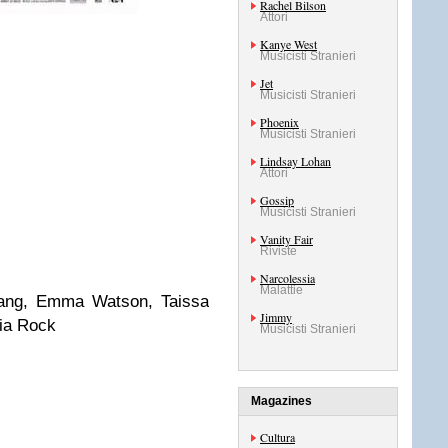
Rachel Bilson
Attori
Kanye West
Musicisti Stranieri
Jet
Musicisti Stranieri
Phoenix
Musicisti Stranieri
Lindsay Lohan
Attori
Gossip
Musicisti Stranieri
Vanity Fair
Riviste
Narcolessia
Malattie
Chang, Emma Watson, Taissa
Jimmy
gia Rock
Musicisti Stranieri
Magazines
Cultura