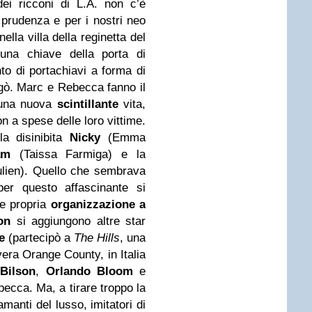
ei ricconi di L.A. non c’è
 prudenza e per i nostri neo
ella villa della reginetta del
na chiave della porta di
to di portachiavi a forma di
gogò. Marc e Rebecca fanno il
 una nuova
scintillante
vita,
on a spese delle loro vittime.
la disinibita
Nicky
(Emma
am
(Taissa Farmiga) e la
ulien). Quello che sembrava
per questo affascinante si
 e propria
organizzazione a
on
si aggiungono altre star
e
(partecipò a
The Hills
, una
vera Orange County, in Italia
Bilson
,
Orlando Bloom
e
becca. Ma, a tirare troppo la
manti del lusso, imitatori di