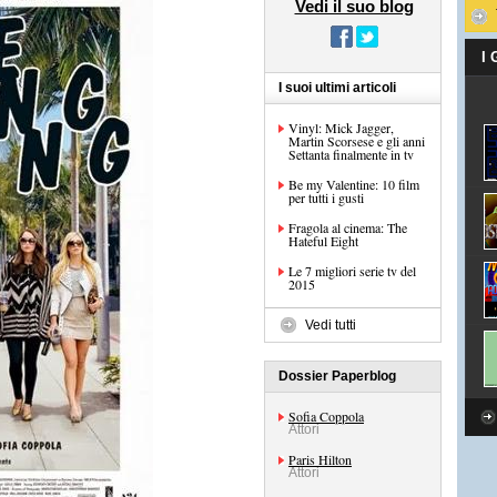
Vedi il suo blog
I
I suoi ultimi articoli
Vinyl: Mick Jagger,
Martin Scorsese e gli anni
Settanta finalmente in tv
Be my Valentine: 10 film
per tutti i gusti
Fragola al cinema: The
Hateful Eight
Le 7 migliori serie tv del
2015
Vedi tutti
Dossier Paperblog
Sofia Coppola
Attori
Paris Hilton
Attori