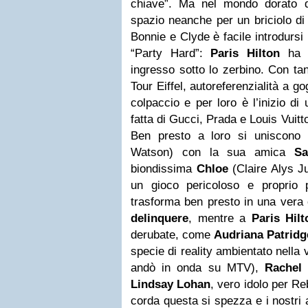
chiave”. Ma nel mondo dorato d
spazio neanche per un briciolo di
Bonnie e Clyde è facile introdursi n
“Party Hard”:
Paris Hilton
ha u
ingresso sotto lo zerbino. Con tan
Tour Eiffel, autoreferenzialità a 
colpaccio e per loro è l’inizio di
fatta di Gucci, Prada e Louis Vuitt
Ben presto a loro si uniscono 
Watson) con la sua amica
S
biondissima
Chloe
(Claire Alys J
un gioco pericoloso e proprio 
trasforma ben presto in una vera
delinquere
, mentre a
Paris Hilt
derubate, come
Audriana Patridg
specie di reality ambientato nella 
andò in onda su MTV),
Rachel 
Lindsay Lohan
, vero idolo per Re
corda questa si spezza e i nostri a