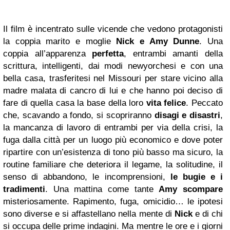
Il film è incentrato sulle vicende che vedono protagonisti
la coppia marito e moglie
Nick e Amy Dunne
. Una
coppia all’apparenza
perfetta
, entrambi amanti della
scrittura, intelligenti, dai modi newyorchesi e con una
bella casa, trasferitesi nel Missouri per stare vicino alla
madre malata di cancro di lui e che hanno poi deciso di
fare di quella casa la base della loro
vita felice
. Peccato
che, scavando a fondo, si scopriranno
disagi e disastri
,
la mancanza di lavoro di entrambi per via della crisi, la
fuga dalla città per un luogo più economico e dove poter
ripartire con un’esistenza di tono più basso ma sicuro, la
routine familiare che deteriora il legame, la solitudine, il
senso di abbandono, le incomprensioni,
le bugie e i
tradimenti
. Una mattina come tante
Amy scompare
misteriosamente. Rapimento, fuga, omicidio… le ipotesi
sono diverse e si affastellano nella mente di
Nick
e di chi
si occupa delle prime indagini. Ma mentre le ore e i giorni