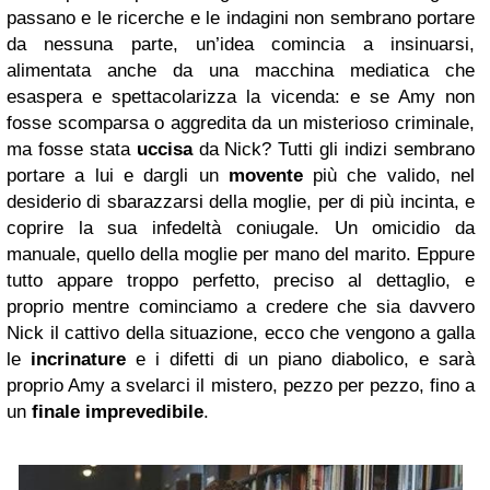
passano e le ricerche e le indagini non sembrano portare
da nessuna parte, un’idea comincia a insinuarsi,
alimentata anche da una macchina mediatica che
esaspera e spettacolarizza la vicenda: e se Amy non
fosse scomparsa o aggredita da un misterioso criminale,
ma fosse stata
uccisa
da Nick? Tutti gli indizi sembrano
portare a lui e dargli un
movente
più che valido, nel
desiderio di sbarazzarsi della moglie, per di più incinta, e
coprire la sua infedeltà coniugale. Un omicidio da
manuale, quello della moglie per mano del marito. Eppure
tutto appare troppo perfetto, preciso al dettaglio, e
proprio mentre cominciamo a credere che sia davvero
Nick il cattivo della situazione, ecco che vengono a galla
le
incrinature
e i difetti di un piano diabolico, e sarà
proprio Amy a svelarci il mistero, pezzo per pezzo, fino a
un
finale imprevedibile
.