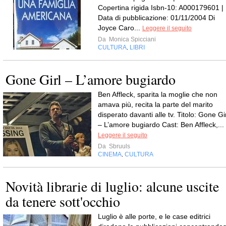
Copertina rigida Isbn-10: A000179601 |
Data di pubblicazione: 01/11/2004 Di
Joyce Caro...
Leggere il seguito
Da
Monica Spicciani
CULTURA
LIBRI
,
Gone Girl – L’amore bugiardo
Ben Affleck, sparita la moglie che non
amava più, recita la parte del marito
disperato davanti alle tv. Titolo: Gone Gi
– L’amore bugiardo Cast: Ben Affleck,...
Leggere il seguito
Da
Sbruuls
CINEMA
CULTURA
,
Novità librarie di luglio: alcune uscite
da tenere sott'occhio
Luglio è alle porte, e le case editrici