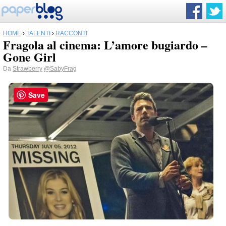
HOME
›
TALENTI
›
RACCONTI
Fragola al cinema: L’amore bugiardo –
Gone Girl
Da
Strawberry
@SabyFrag
Save