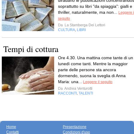
diradano le pubblicazioni concentrandos
soprattutto su libri "da spiaggia": gialli e
thriller, naturalmente, ma non...
Leggere i
seguito
Da
La Stamberga Dei Lettori
CULTURA
LIBRI
,
Tempi di cottura
Ore 4.30. Una mattina come tante di un
lunedì come tanti. Mentre la maggior
parte delle persone sta ancora
dormendo, suona la sveglia di Anna
Maria: una...
Leggere il seguito
Da
Andrea Venturotti
RACCONTI
TALENTI
,
Home
Presentazione
Contatti
Condizioni d'uso