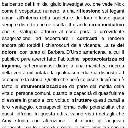
baricentro del film dal giallo investigativo, che vede Nick
come il sospettato numero, a una
riflessione
sui legami
umani all’interno della società e del loro riflesso quasi
sempre distorto che ne risulta. Il grande
circo mediatico
che si sviluppa attorno al caso porta a un’evidente
esagerazione, ad accentuare i
contrasti
e rendere
ancora più torbidi i chiaroscuri della vicenda. La
tv del
dolore
, con tanto di Barbara D’Urso americana, a cui il
pubblico pare averci fatto l’abitudine,
spettacolarizza ed
inganna
, schermandosi dietro a una manichea ricerca
della verità millantata da qualsiasi media sia disposto ad
accogliere la storia. Quello che però colpisce di più non è
tanto la
strumentalizzazione
da parte dei media della
vita di persone comuni, quanto la capacità di quest’ultime
di essere in grado a loro volta di
sfruttare
questi canali a
loro vantaggio, consapevoli ormai delle potenzialità che
questi offrono. In questa ottica vanno visti i dettagli che
Amy studia con attenzione – il diario, gli acquisiti
esagerati con le carte di credito, la finta amicizia con la