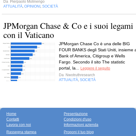
Da
Pierpaolo Molinengo
ATTUALITÀ
OPINIONI
SOCIETÀ
,
,
JPMorgan Chase & Co e i suoi legami
con il Vaticano
JPMorgan Chase Co è una delle BIG
FOUR BANKS degli Stati Uniti, insieme 
Bank of America, Citigroup e Wells
Fargo. Secondo il sito The statistic
portal, la...
Leggere il seguito
Da
Nwotruthresearch
ATTUALITÀ
SOCIETÀ
,
Home
Presentazione
Contatti
Condizioni d'uso
Lavora con noi
Informazioni azienda
Rassegna stampa
Proponi il tuo blog