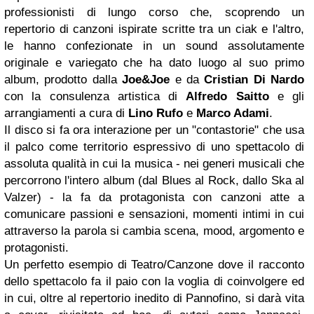
professionisti di lungo corso che, scoprendo un
repertorio di canzoni ispirate scritte tra un ciak e l'altro,
le hanno confezionate in un sound assolutamente
originale e variegato che ha dato luogo al suo primo
album, prodotto dalla
Joe&Joe
e da
Cristian Di Nardo
con la consulenza artistica di
Alfredo Saitto
e gli
arrangiamenti a cura di
Lino Rufo
e
Marco Adami
.
Il disco si fa ora interazione per un "contastorie" che usa
il palco come territorio espressivo di uno spettacolo di
assoluta qualità in cui la musica - nei generi musicali che
percorrono l'intero album (dal Blues al Rock, dallo Ska al
Valzer) - la fa da protagonista con canzoni atte a
comunicare passioni e sensazioni, momenti intimi in cui
attraverso la parola si cambia scena, mood, argomento e
protagonisti.
Un perfetto esempio di Teatro/Canzone dove il racconto
dello spettacolo fa il paio con la voglia di coinvolgere ed
in cui, oltre al repertorio inedito di Pannofino, si darà vita