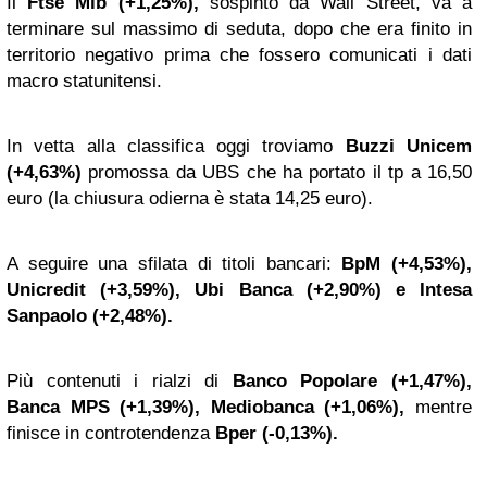
Il
Ftse Mib (+1,25%),
sospinto da Wall Street, va a
terminare sul massimo di seduta, dopo che era finito in
territorio negativo prima che fossero comunicati i dati
macro statunitensi.
In vetta alla classifica oggi troviamo
Buzzi Unicem
(+4,63%)
promossa da UBS che ha portato il tp a 16,50
euro (la chiusura odierna è stata 14,25 euro).
A seguire una sfilata di titoli bancari:
BpM (+4,53%),
Unicredit (+3,59%), Ubi Banca (+2,90%) e Intesa
Sanpaolo (+2,48%).
Più contenuti i rialzi di
Banco Popolare (+1,47%),
Banca MPS (+1,39%), Mediobanca (+1,06%),
mentre
finisce in controtendenza
Bper (-0,13%).