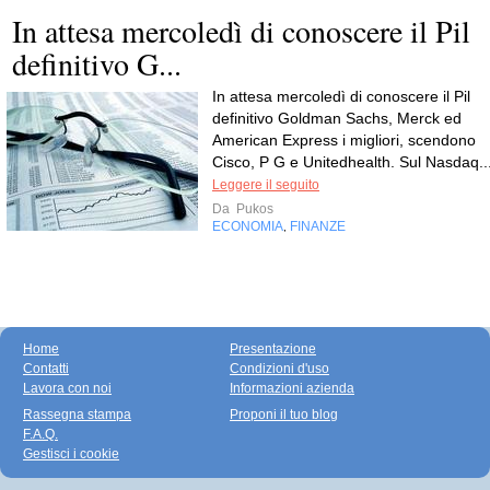
In attesa mercoledì di conoscere il Pil
definitivo G...
In attesa mercoledì di conoscere il Pil
definitivo Goldman Sachs, Merck ed
American Express i migliori, scendono
Cisco, P G e Unitedhealth. Sul Nasdaq..
Leggere il seguito
Da
Pukos
ECONOMIA
FINANZE
,
Home
Presentazione
Contatti
Condizioni d'uso
Lavora con noi
Informazioni azienda
Rassegna stampa
Proponi il tuo blog
F.A.Q.
Gestisci i cookie