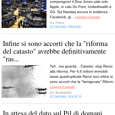
compongono il Dow Jones sale solo
Apple, in calo Du Pont, Unitedhealth e
GS. Sul Nasdaq ancora in evidenza
Facebook, gi...
Leggere il seguito
Da
Pukos
ECONOMIA
FINANZE
,
Infine si sono accorti che la "riforma
del catasto" avrebbe definitivamente
"ras...
Toh...ma guarda... Catasto: stop Renzi
alla riforma. Per 4,6 milioni immobili
tasse quadruplicate Renzi soci infine si
sono accorti che la "famigerata" Riform..
Leggere il seguito
Da
Beatotrader
ECONOMIA
SOCIETÀ
,
In attesa del dato sul Pil di domani