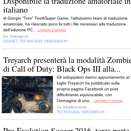
Disponibile la traduzione amatoriale in
italiano
di Giorgio "Trex" TirettiSuper Game, l’attivissimo team di traduzione
amatoriale, ha rilasciato poco fa tutti i file necessari alla traduzione
dell’edizione PC...
Leggere il seguito
Da
Videogiochi
GADGET
TECNOLOGIA
VIDEOGIOCHI
,
,
Treyarch presenterà la modalità Zombi
di Call of Duty: Black Ops III alla...
Gli sviluppatori danno appuntamento al 
luglio Treyarch ha pubblicato sulla
propria pagina Facebook un post
difficilmente equivocabile, con
l'immagine di uno...
Leggere il seguito
Da
Intrattenimento
TECNOLOGIA
VIDEOGIOCHI
,
Pro Evolution Soccer 2016, terza parte