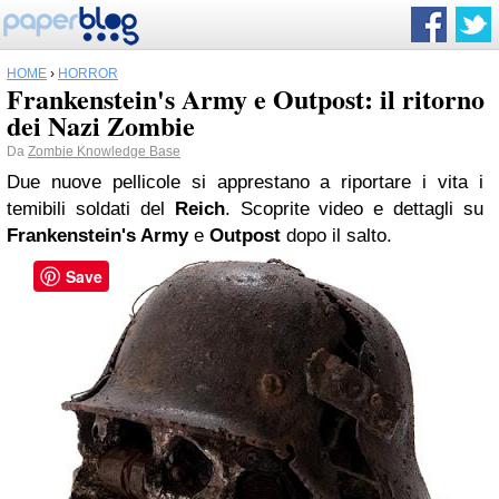
HOME
›
HORROR
Frankenstein's Army e Outpost: il ritorno
dei Nazi Zombie
Da
Zombie Knowledge Base
Due nuove pellicole si apprestano a riportare i vita i
temibili soldati del
Reich
. Scoprite video e dettagli su
Frankenstein's Army
e
Outpost
dopo il salto.
Save