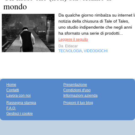
mondo
Da qualche giorno rimbalza su internet l
notizia della chiusura di Tale of Tales,
uno studio indipendente che negli anni
ha sfornato una serie di prodotti...
Leggere il seguito
Da
Eldacar
TECNOLOGIA
VIDEOGIOCHI
,
Home
Presentazione
Contatti
Condizioni d'uso
Lavora con noi
Informazioni azienda
Rassegna stampa
Proponi il tuo blog
F.A.Q.
Gestisci i cookie