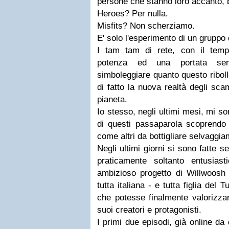
persone che stanno loro accanto, 
Heroes? Per nulla.
Misfits? Non scherziamo.
E' solo l'esperimento di un gruppo d
I tam tam di rete, con il tem
potenza ed una portata se
simboleggiare quanto questo riboll
di fatto la nuova realtà degli scam
pianeta.
Io stesso, negli ultimi mesi, mi so
di questi passaparola scoprendo f
come altri da bottigliare selvaggia
Negli ultimi giorni si sono fatte s
praticamente soltanto entusiasti
ambizioso progetto di Willwoosh 
tutta italiana - e tutta figlia de
che potesse finalmente valorizzar
suoi creatori e protagonisti.
I primi due episodi, già online da