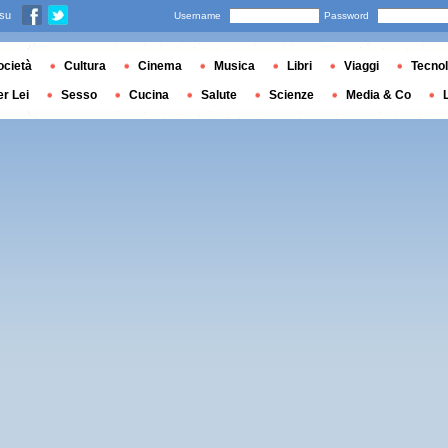
 su
Username
Password
ocietà
Cultura
Cinema
Musica
Libri
Viaggi
Tecnol
er Lei
Sesso
Cucina
Salute
Scienze
Media & Co