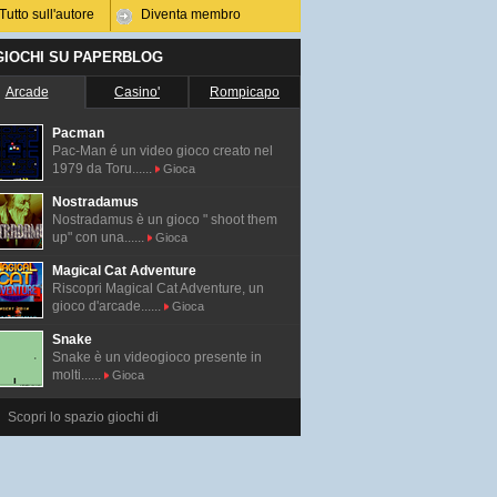
Tutto sull'autore
Diventa membro
 GIOCHI SU PAPERBLOG
Arcade
Casino'
Rompicapo
Pacman
Pac-Man é un video gioco creato nel
1979 da Toru......
Gioca
Nostradamus
Nostradamus è un gioco " shoot them
up" con una......
Gioca
Magical Cat Adventure
Riscopri Magical Cat Adventure, un
gioco d'arcade......
Gioca
Snake
Snake è un videogioco presente in
molti......
Gioca
Scopri lo spazio giochi di