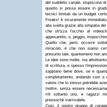
del suddetto canale, stupiscono di
quanto si possa essere in grad
tecnici limitati da un budget certo
Freaks! è sicuramente immediato,
alla svelta grazie alla simpatia dei 
che strizza l'occhio al videocl
appesantito, o, peggio, inspocchiosi
Quello che, però, occorre sottol
miracolo, è che non siamo cer
presunto tale, quantomeno non an
Le idee sono molte, ma altrettanto
di scrittura, e spesso l'impression
sappiano bene dove, se e quand
completamento, andando così a m
valore che lo stesso potrebbe aver
Inoltre, senza essere necessariam
n'è soltanto uno, e ragazzi mi
pressochè inarrivabile.
Così, il nostro gruppo di coraggi