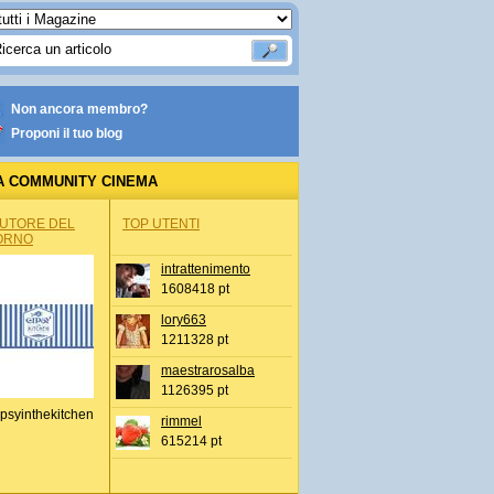
Non ancora membro?
Proponi il tuo blog
A COMMUNITY CINEMA
AUTORE DEL
TOP UTENTI
ORNO
intrattenimento
1608418 pt
lory663
1211328 pt
maestrarosalba
1126395 pt
psyinthekitchen
rimmel
615214 pt