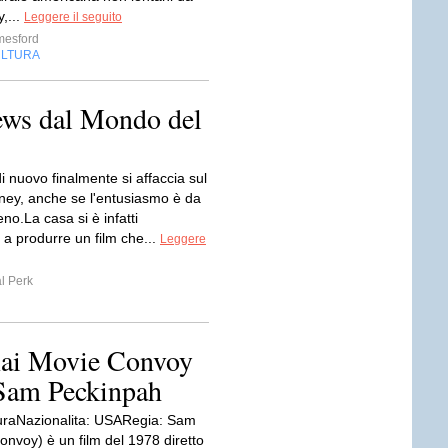
,...
Leggere il seguito
mesford
LTURA
ews dal Mondo del
 nuovo finalmente si affaccia sul
ey, anche se l'entusiasmo è da
eno.La casa si è infatti
 a produrre un film che...
Leggere
l Perk
 Rai Movie Convoy
i Sam Peckinpah
uraNazionalita: USARegia: Sam
nvoy) è un film del 1978 diretto