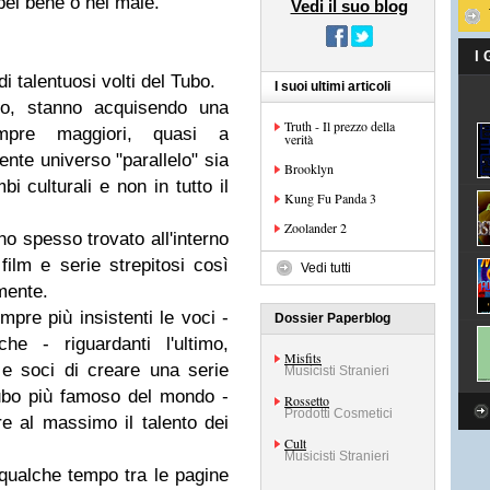
bel bene o nel male.
Vedi il suo blog
I
i talentuosi volti del Tubo.
I suoi ultimi articoli
po, stanno acquisendo una
Truth - Il prezzo della
mpre maggiori, quasi a
verità
ente universo "parallelo" sia
Brooklyn
bi culturali e non in tutto il
Kung Fu Panda 3
Zoolander 2
no spesso trovato all'interno
ilm e serie strepitosi così
Vedi tutti
mente.
empre più insistenti le voci -
Dossier Paperblog
che - riguardanti l'ultimo,
Misfits
e soci di creare una serie
Musicisti Stranieri
l Tubo più famoso del mondo -
Rossetto
Prodotti Cosmetici
e al massimo il talento dei
Cult
Musicisti Stranieri
 qualche tempo tra le pagine