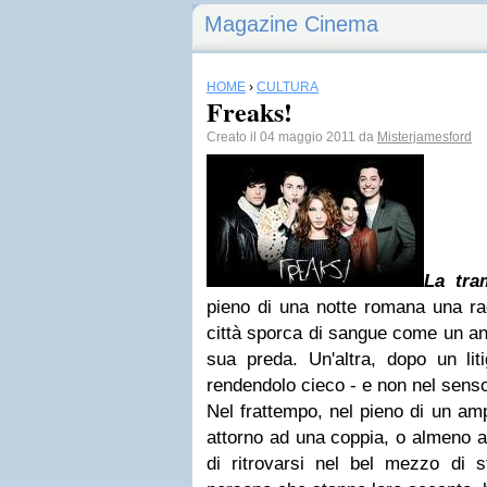
Magazine Cinema
HOME
›
CULTURA
Freaks!
Creato il 04 maggio 2011 da
Misterjamesford
La tra
pieno di una notte romana una ra
città sporca di sangue come un an
sua preda. Un'altra, dopo un liti
rendendolo cieco - e non nel senso
Nel frattempo, nel pieno di un amp
attorno ad una coppia, o almeno a
di ritrovarsi nel bel mezzo di st