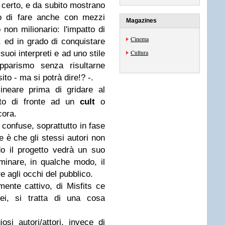
 certo, e da subito mostrano
o di fare anche con mezzi
Magazines
 non milionario: l'impatto di
Cinema
 ed in grado di conquistare
Cultura
suoi interpreti e ad uno stile
ipparismo senza risultarne
to - ma si potrà dire!? -.
ineare prima di gridare al
to di fronte ad un
cult
o
cora.
 confuse, soprattutto in fase
e è che gli stessi autori non
o il progetto vedrà un suo
inare, in qualche modo, il
e agli occhi del pubblico.
ente cattivo, di Misfits ce
ei, si tratta di una cosa
osi autori/attori, invece di