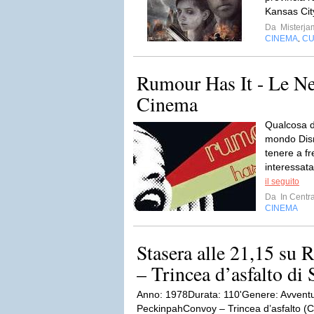
Kansas City
Da
Misterja
CINEMA
CU
,
Rumour Has It - Le N
Cinema
Qualcosa di
mondo Disn
tenere a fr
interessata
il seguito
Da
In Centra
CINEMA
Stasera alle 21,15 su
– Trincea d’asfalto d
Anno: 1978Durata: 110'Genere: Avvent
PeckinpahConvoy – Trincea d’asfalto (Co