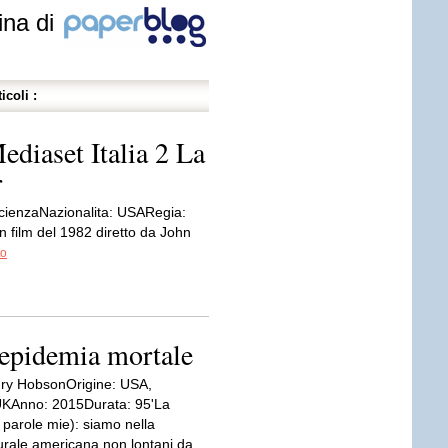
ina di
icoli :
ediaset Italia 2 La
r
cienzaNazionalita: USARegia:
 film del 1982 diretto da John
to
 epidemia mortale
ry HobsonOrigine: USA,
UKAnno: 2015Durata: 95'La
 parole mie): siamo nella
rurale americana non lontani da