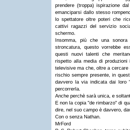
prendere (troppa) ispirazione dal
emanciparsi dallo stesso rompend
lo spettatore oltre poteri che ric
cattivi ragazzi del servizio soc
schermo.
Insomma, più che una sonora s
stroncatura, questo vorrebbe e
questi nuovi talenti che merita
rispetto alla media di produzioni 
televisive ma che, oltre a cercare
rischio sempre presente, in quest
davvero la via indicata dai loro 
percorrerla.
Anche perchè sarà unica, e soltant
E non la copia "de rimbarzo" di qu
dire, nel suo campo è davvero, dav
Con o senza Nathan.
MrFord