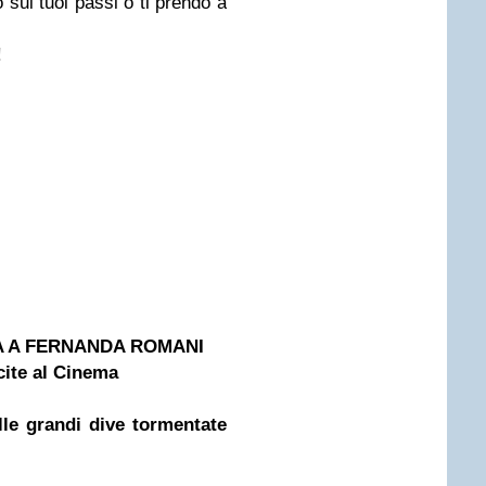
 sui tuoi passi o ti prendo a
!
STA A FERNANDA ROMANI
cite al Cinema
le grandi dive tormentate