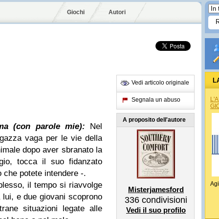
Giochi
Autori
L
Vedi articolo originale
L'
Segnala un abuso
GI
A proposito dell'autore
ma (con parole mie):
Nel
gazza vaga per le vie della
imale dopo aver sbranato la
gio, tocca il suo fidanzato
 che potete intendere -.
lesso, il tempo si riavvolge
Agi
Misterjamesford
 lui, e due giovani scoprono
336
condivisioni
rane situazioni legate alle
Vedi il suo profilo