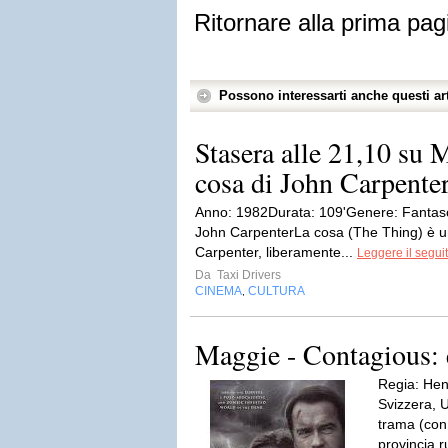
Ritornare alla prima pag
Possono interessarti anche questi art
Stasera alle 21,10 su M
cosa di John Carpente
Anno: 1982Durata: 109'Genere: Fantas
John CarpenterLa cosa (The Thing) è un
Carpenter, liberamente...
Leggere il segui
Da
Taxi Drivers
CINEMA
CULTURA
,
Maggie - Contagious:
Regia: Hen
Svizzera, 
trama (con
provincia 