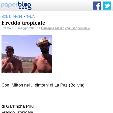
HOME
›
VIAGGI
›
ITALIA
Freddo tropicale
Creato il 05 maggio 2011 da
Giuseppe Melillo
@giuseppemelillo
Con Milton nei ...dintorni di La Paz (Bolivia)
di Garrincha Piru
Freddo Tropicale