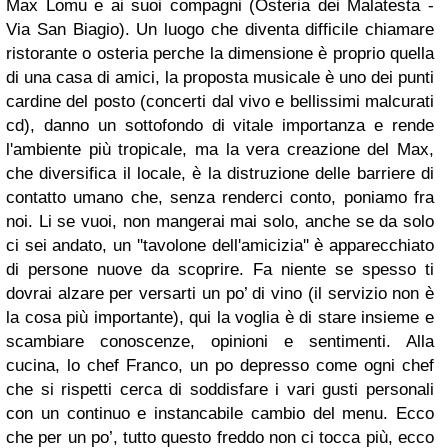
Max Lomu e ai suoi compagni (Osteria dei Malatesta -
Via San Biagio). Un luogo che diventa difficile chiamare
ristorante o osteria perche la dimensione è proprio quella
di una casa di amici, la proposta musicale è uno dei punti
cardine del posto (concerti dal vivo e bellissimi malcurati
cd), danno un sottofondo di vitale importanza e rende
l'ambiente più tropicale, ma la vera creazione del Max,
che diversifica il locale, è la distruzione delle barriere di
contatto umano che, senza renderci conto, poniamo fra
noi. Li se vuoi, non mangerai mai solo, anche se da solo
ci sei andato, un ''tavolone dell'amicizia'' è apparecchiato
di persone nuove da scoprire. Fa niente se spesso ti
dovrai alzare per versarti un po’ di vino (il servizio non è
la cosa più importante), qui la voglia è di stare insieme e
scambiare conoscenze, opinioni e sentimenti. Alla
cucina, lo chef Franco, un po depresso come ogni chef
che si rispetti cerca di soddisfare i vari gusti personali
con un continuo e instancabile cambio del menu. Ecco
che per un po’, tutto questo freddo non ci tocca più, ecco