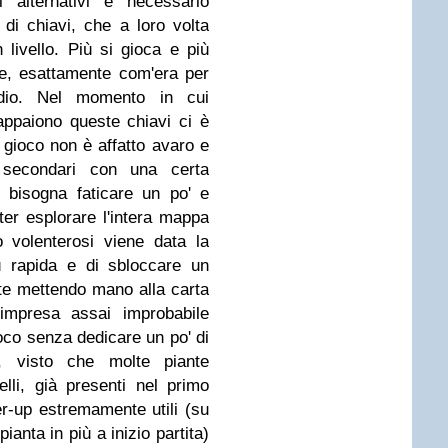
 alternativi è necessario
i chiavi, che a loro volta
livello. Più si gioca e più
rle, esattamente com'era per
odio. Nel momento in cui
appaiono queste chiavi ci è
l gioco non è affatto avaro e
i secondari con una certa
 bisogna faticare un po' e
er esplorare l'intera mappa
volenterosi viene data la
iù rapida e di sbloccare un
te mettendo mano alla carta
impresa assai improbabile
gioco senza dedicare un po' di
e, visto che molte piante
lli, già presenti nel primo
r-up estremamente utili (su
pianta in più a inizio partita)