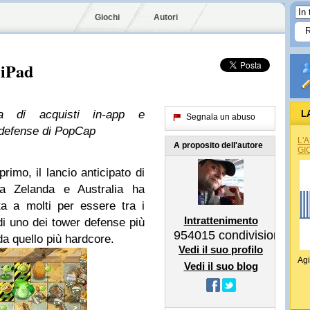
Giochi
Autori
 iPad
a di acquisti in-app e
L
Segnala un abuso
r defense di PopCap
L'
A proposito dell'autore
GI
primo, il lancio anticipato di
 Zelanda e Australia ha
ta a molti per essere tra i
Intrattenimento
 di uno dei tower defense più
954015
condivisioni
da quello più hardcore.
Vedi il suo profilo
Agi
Vedi il suo blog