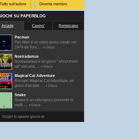
Tutto sull'autore
Diventa membro
 GIOCHI SU PAPERBLOG
Arcade
Casino'
Rompicapo
Pacman
Pac-Man é un video gioco creato nel
1979 da Toru......
Gioca
Nostradamus
Nostradamus è un gioco " shoot them
up" con una......
Gioca
Magical Cat Adventure
Riscopri Magical Cat Adventure, un
gioco d'arcade......
Gioca
Snake
Snake è un videogioco presente in
molti......
Gioca
Scopri lo spazio giochi di