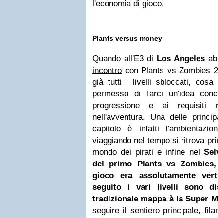
l'economia di gioco.
Plants versus money
Quando all'E3 di
Los Angeles
ab
incontro
con Plants vs Zombies 2,
già tutti i livelli sbloccati, co
permesso di farci un'idea conc
progressione e ai requisiti 
nell'avventura. Una delle princi
capitolo è infatti l'ambienta
viaggiando nel tempo si ritrova pri
mondo dei pirati e infine nel
Sel
del primo Plants vs Zombies,
gioco era assolutamente vert
seguito i vari livelli sono di
tradizionale mappa à la Super 
seguire il sentiero principale, fil