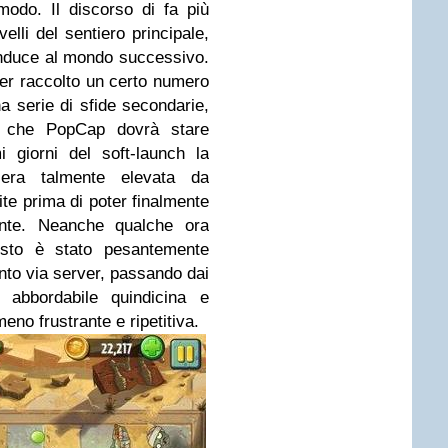
modo. Il discorso di fa più
velli del sentiero principale,
conduce al mondo successivo.
ver raccolto un certo numero
na serie di sfide secondarie,
e che PopCap dovrà stare
i giorni del soft-launch la
 era talmente elevata da
ite prima di poter finalmente
ente. Neanche qualche ora
iesto è stato pesantemente
to via server, passando dai
 abbordabile quindicina e
no frustrante e ripetitiva.