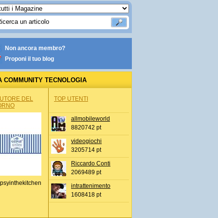
Non ancora membro?
Proponi il tuo blog
A COMMUNITY TECNOLOGIA
AUTORE DEL
TOP UTENTI
ORNO
allmobileworld
8820742 pt
videogiochi
3205714 pt
Riccardo Conti
2069489 pt
psyinthekitchen
intrattenimento
1608418 pt