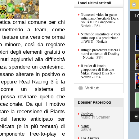
I suoi ultimi articoli
Numerosi video in-game
I
anticipano l'uscita di Dark
atica ormai comune per chi
Souls III in Giappone -
Notizia - PS4
 permettendo a team, come
Nintendo smentisce le voci
testare una versione ormai
sullo stop alla produzione
di Wii U - Notizia
o minore, così da regolare
Bungie presenterà stasera i
ori degli elementi gratuiti o
nuovi contenuti di Destiny
- Notizia - PS4
ti aggiuntivi alla difficoltà
Il trailer di lancio
enza spendere un centesimo,
giapponese di Hatsune
Miku: Project Diva X -
sano alterare in positivo o
Notizia - PS4
, eppure Real Racing 3 è la
Vedi tutti
i come un sistema di
 possa rovinare quello che
Dossier Paperblog
cezionale. Da qui il motivo
pare la recensione di Plants
Zombies
Musicisti Stranieri
el lancio anticipato per
piante
elicata (e la più temuta) di
Salute
mponente free-to-play e
Los Angeles