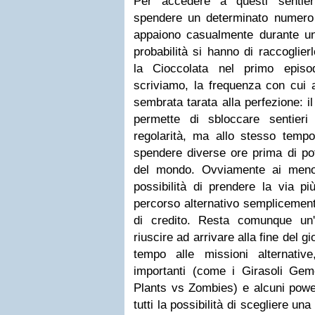
Per accedere a questi sentieri
spendere un determinato numero d
appaiono casualmente durante un 
probabilità si hanno di raccoglie
la Cioccolata nel primo epis
scriviamo, la frequenza con cui 
sembrata tarata alla perfezione: i
permette di sbloccare sentier
regolarità, ma allo stesso tempo
spendere diverse ore prima di pot
del mondo. Ovviamente ai meno 
possibilità di prendere la via p
percorso alternativo semplicemen
di credito. Resta comunque un'
riuscire ad arrivare alla fine del 
tempo alle missioni alternativ
importanti (come i Girasoli Geme
Plants vs Zombies) e alcuni powe
tutti la possibilità di scegliere una 