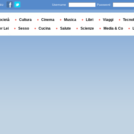
 su
Username
Password
ocietà
Cultura
Cinema
Musica
Libri
Viaggi
Tecnol
er Lei
Sesso
Cucina
Salute
Scienze
Media & Co