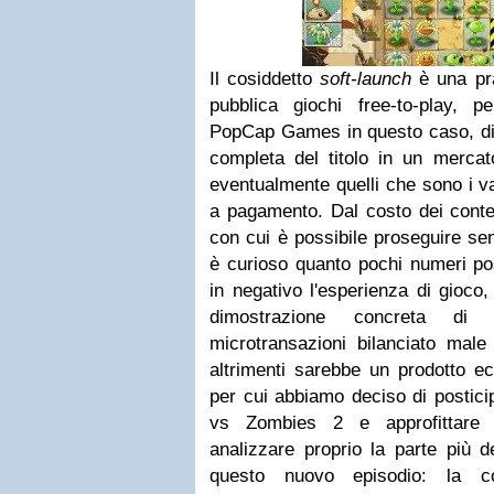
Il cosiddetto
soft-launch
è una pr
pubblica giochi free-to-play,
PopCap Games in questo caso, di 
completa del titolo in un mercat
eventualmente quelli che sono i val
a pagamento. Dal costo dei contenu
con cui è possibile proseguire s
è curioso quanto pochi numeri pos
in negativo l'esperienza di gioco
dimostrazione concreta d
microtransazioni bilanciato male
altrimenti sarebbe un prodotto ec
per cui abbiamo deciso di postici
vs Zombies 2 e approfittare d
analizzare proprio la parte più d
questo nuovo episodio: la co