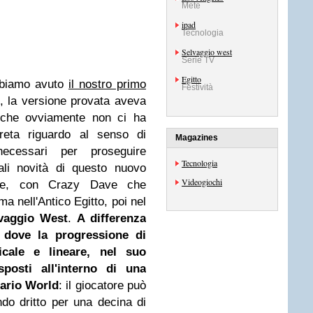
Mete
ipad
Tecnologia
Selvaggio west
Serie TV
Egitto
biamo avuto
il nostro primo
Festività
 la versione provata aveva
sa che ovviamente non ci ha
reta riguardo al senso di
Magazines
necessari per proseguire
Tecnologia
pali novità di questo nuovo
Videogiochi
zione, con Crazy Dave che
ma nell'Antico Egitto, poi nel
vaggio West
.
A differenza
 dove la progressione di
icale e lineare, nel suo
sposti all'interno di una
Mario World
: il giocatore può
ando dritto per una decina di