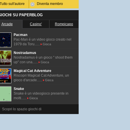
Tutto sull'autore
Diventa membro
 GIOCHI SU PAPERBLOG
Arcade
Casino'
Rompicapo
Pacman
Pac-Man é un video gioco creato nel
1979 da Toru......
Gioca
Nostradamus
Nostradamus è un gioco " shoot them
up" con una......
Gioca
Magical Cat Adventure
Riscopri Magical Cat Adventure, un
gioco d'arcade......
Gioca
Snake
Snake è un videogioco presente in
molti......
Gioca
Scopri lo spazio giochi di