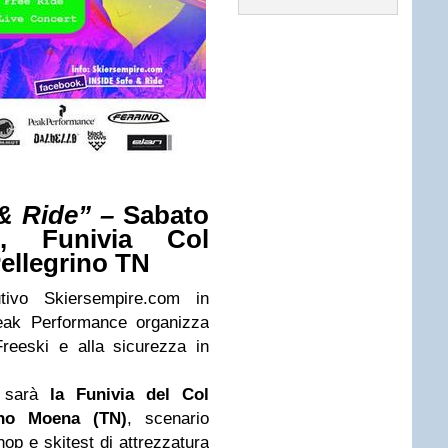
 & Ride” –
Sabato
, Funivia Col
Pellegrino TN
ivo Skiersempire.com in
Peak Performance organizza
Freeski e alla sicurezza in
o sarà
la Funivia del Col
ino Moena (TN)
, scenario
op e skitest di attrezzatura