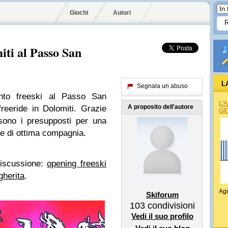
Giochi
Autori
iti al Passo San
L
Segnala un abuso
nto freeski al Passo San
L'
A proposito dell'autore
freeride in Dolomiti. Grazie
GI
 sono i presupposti per una
a e di ottima compagnia.
discussione:
opening freeski
gherita
.
Agi
Skiforum
103
condivisioni
Vedi il suo profilo