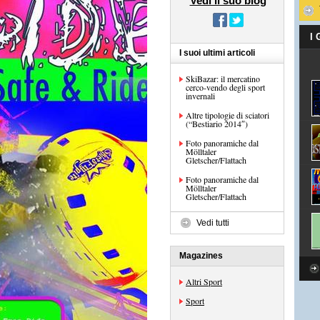
Vedi il suo blog
I
I suoi ultimi articoli
SkiBazar: il mercatino
cerco-vendo degli sport
invernali
Altre tipologie di sciatori
(“Bestiario 2014″)
Foto panoramiche dal
Mölltaler
Gletscher/Flattach
Foto panoramiche dal
Mölltaler
Gletscher/Flattach
Vedi tutti
Magazines
Altri Sport
Sport