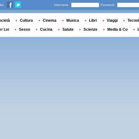
 su
Username
Password
ocietà
Cultura
Cinema
Musica
Libri
Viaggi
Tecnol
er Lei
Sesso
Cucina
Salute
Scienze
Media & Co