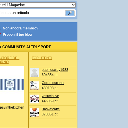
Non ancora membro?
Proponi il tuo blog
A COMMUNITY ALTRI SPORT
AUTORE DEL
TOP UTENTI
ORNO
pablitosway1983
604854 pt
Corrintoscana
489198 pt
vesuviolive
445069 pt
psyinthekitchen
Basketcaffe
378351 pt