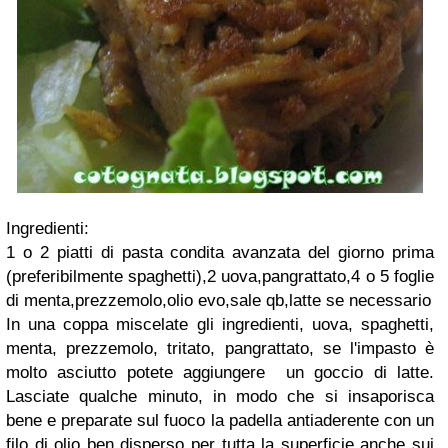
Ingredienti:
1 o 2 piatti di pasta condita avanzata del giorno prima
(preferibilmente spaghetti),2 uova,pangrattato,4 o 5 foglie
di menta,prezzemolo,olio evo,sale qb,latte se necessario
In una coppa miscelate gli ingredienti, uova, spaghetti,
menta, prezzemolo, tritato, pangrattato, se l'impasto è
molto asciutto potete aggiungere un goccio di latte.
Lasciate qualche minuto, in modo che si insaporisca
bene e preparate sul fuoco la padella antiaderente con un
filo di olio ben disperso per tutta la superficie anche sui