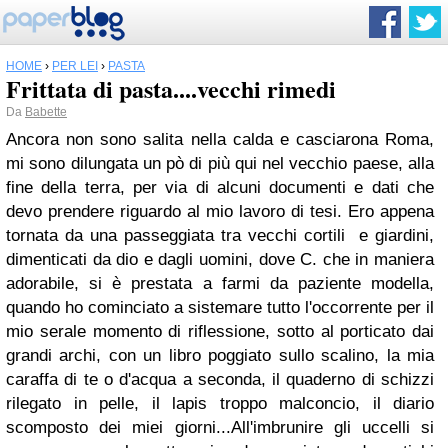
HOME
›
PER LEI
›
PASTA
Frittata di pasta....vecchi rimedi
Da
Babette
Ancora non sono salita nella calda e casciarona Roma,
mi sono dilungata un pò di più qui nel vecchio paese, alla
fine della terra, per via di alcuni documenti e dati che
devo prendere riguardo al mio lavoro di tesi. Ero appena
tornata da una passeggiata tra vecchi cortili e giardini,
dimenticati da dio e dagli uomini, dove C. che in maniera
adorabile, si è prestata a farmi da paziente modella,
quando ho cominciato a sistemare tutto l'occorrente per il
mio serale momento di riflessione, sotto al porticato dai
grandi archi, con un libro poggiato sullo scalino, la mia
caraffa di te o d'acqua a seconda, il quaderno di schizzi
rilegato in pelle, il lapis troppo malconcio, il diario
scomposto dei miei giorni...All'imbrunire gli uccelli si