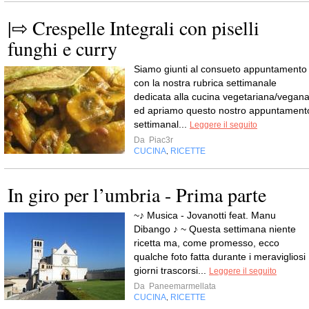
|⇨ Crespelle Integrali con piselli
funghi e curry
Siamo giunti al consueto appuntamento
con la nostra rubrica settimanale
dedicata alla cucina vegetariana/vegan
ed apriamo questo nostro appuntament
settimanal...
Leggere il seguito
Da
Piac3r
CUCINA
RICETTE
,
In giro per l’umbria - Prima parte
~♪ Musica - Jovanotti feat. Manu
Dibango ♪ ~ Questa settimana niente
ricetta ma, come promesso, ecco
qualche foto fatta durante i meravigliosi
giorni trascorsi...
Leggere il seguito
Da
Paneemarmellata
CUCINA
RICETTE
,