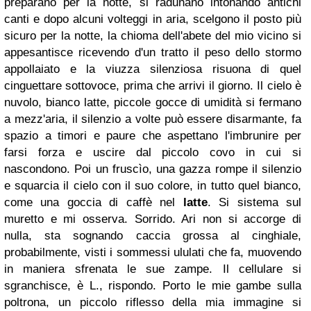
preparano per la notte, si radunano intonando antichi
canti e dopo alcuni volteggi in aria, scelgono il posto più
sicuro per la notte, la chioma dell'abete del mio vicino si
appesantisce ricevendo d'un tratto il peso dello stormo
appollaiato e la viuzza silenziosa risuona di quel
cinguettare sottovoce, prima che arrivi il giorno. Il cielo è
nuvolo, bianco latte, piccole gocce di umidità si fermano
a mezz'aria, il silenzio a volte può essere disarmante, fa
spazio a timori e paure che aspettano l'imbrunire per
farsi forza e uscire dal piccolo covo in cui si
nascondono. Poi un fruscìo, una gazza rompe il silenzio
e squarcia il cielo con il suo colore, in tutto quel bianco,
come una goccia di caffè nel
latte
. Si sistema sul
muretto e mi osserva. Sorrido. Ari non si accorge di
nulla, sta sognando caccia grossa al cinghiale,
probabilmente, visti i sommessi ululati che fa, muovendo
in maniera sfrenata le sue zampe. Il cellulare si
sgranchisce, è L., rispondo. Porto le mie gambe sulla
poltrona, un piccolo riflesso della mia immagine si